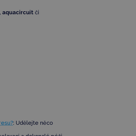
 aquacircuit
či
resu?
:
Udělejte něco