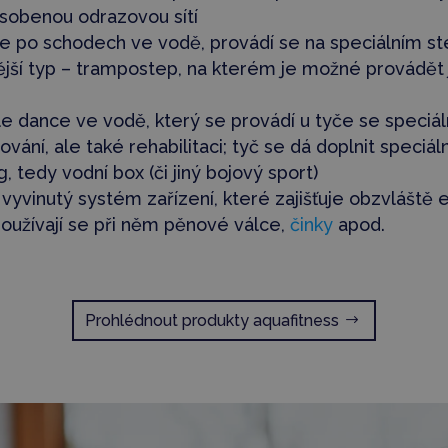
ůsobenou odrazovou sítí
e po schodech ve vodě, provádí se na speciálním st
jší typ – trampostep, na kterém je možné provádět 
e dance ve vodě, který se provádí u tyče se speciáln
lování, ale také rehabilitaci; tyč se dá doplnit speci
, tedy vodní box (či jiný bojový sport)
vyvinutý systém zařízení, které zajišťuje obzvláště ef
používají se při něm pěnové válce,
činky
apod.
Prohlédnout produkty aquafitness