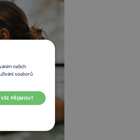
váním našich
užívání souborů
VŠE PŘIJMOUT