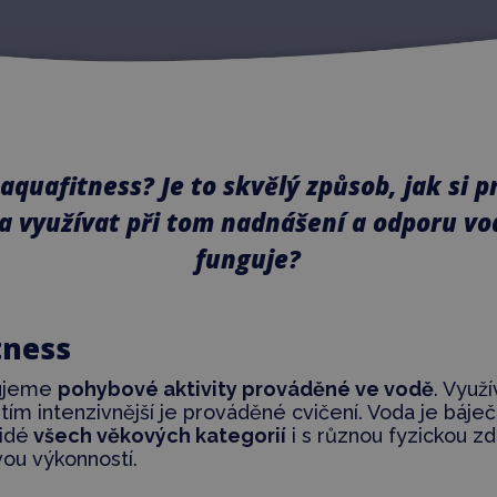
o aquafitness? Je to skvělý způsob, jak si 
a využívat při tom nadnášení a odporu vo
funguje?
tness
čujeme
pohybové aktivity prováděné ve vodě
. Využ
, tím intenzivnější je prováděné cvičení. Voda je báje
lidé
všech věkových kategorií
i s různou fyzickou zd
ou výkonností.