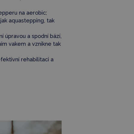
epperu na aerobic;
jak aquastepping, tak
í úpravou a spodní bází,
álním vakem a vznikne tak
ektivní rehabilitaci a