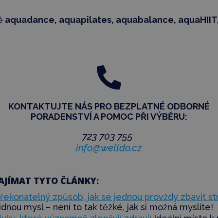
ě
aquadance, aquapilates, aquabalance, aquaHIIT,

KONTAKTUJTE NÁS PRO BEZPLATNÉ ODBORNÉ
PORADENSTVÍ
A POMOC PŘI VÝBĚRU:
723 703 755
info@welldo.cz
AJÍMAT TYTO ČLÁNKY:
ekonatelný způsob, jak se jednou provždy zbavit st
idnou mysl – není to tak těžké, jak si možná myslíte!