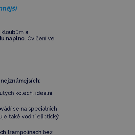
nnější
e kloubům a
du naplno
. Cvičení ve
h
nejznámějších
:
utých kolech, ideální
vádí se na speciálních
uje také vodní eliptický
ých trampolínách bez