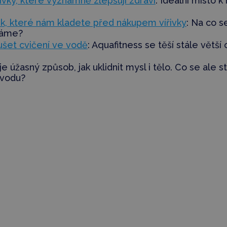
ivky, které významně zlepšují zdraví
: Ideální místo k
ek, které nám kladete před nákupem vířivky
: Na co s
dáme?
ušet cvičení ve vodě
: Aquafitness se těší stále větší
 je úžasný způsob, jak uklidnit mysl i tělo. Co se ale 
 vodu?