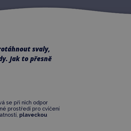
protáhnout svaly,
dy. Jak to přesně
ívá se při nich odpor
čné prostředí pro cvičení
atností,
plaveckou