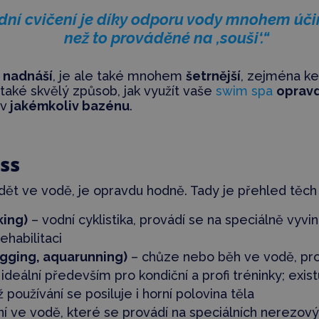
dní cvičení je díky odporu vody mnohem úči
než to prováděné na ,souši‘.“
 nadnáší
, je ale také mnohem
šetrnější
, zejména k
 také skvělý způsob, jak využít vaše
swim spa
oprav
 v
jakémkoliv bazénu
.
ss
ádět ve vodě, je opravdu hodně. Tady je přehled těc
king)
– vodní cyklistika, provádí se na speciálně vyvin
rehabilitaci
gging, aquarunning)
– chůze nebo běh ve vodě, pro
ideální především pro kondiční a profi tréninky; exist
používání se posiluje i horní polovina těla
ní ve vodě, které se provádí na speciálních nerezov