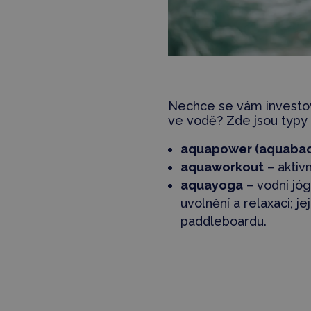
Nechce se vám investo
ve vodě? Zde jsou typy 
aquapower (aquabac
aquaworkout
– aktivn
aquayoga
– vodní jóga
uvolnění a relaxaci; 
paddleboardu.