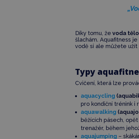
„Vo
Díky tomu, že
voda tělo
šlachám. Aquafitness je
vodě si ale můžete užít
Typy aquafitne
Cvičení, která lze prov
aquacycling
(aquabi
pro kondiční trénink i 
aquawalking
(aquajo
běžících pásech, opět 
trenažér, během jehož 
aquajumping
– skáká