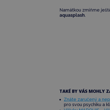
Namátkou zmiňme ješt
aquasplash
.
TAKÉ BY VÁS MOHLY Z
Znáte zaručený a nepř
pro svou psychiku a kl