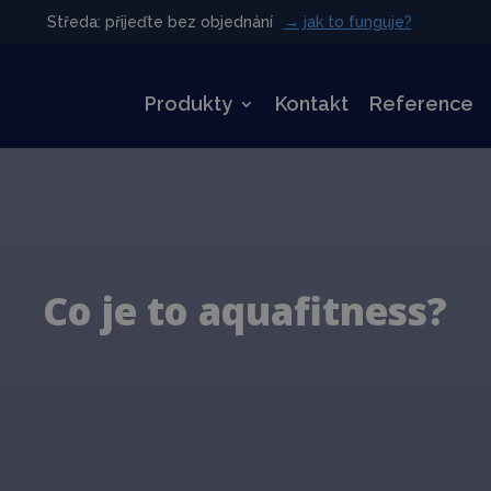
Středa: přijeďte bez objednání
Středa: přijeďte bez objednání
→ jak to funguje?
→ jak to funguje?
Produkty
Kontakt
Reference
Co je to aquafitness?