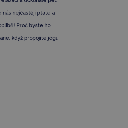
 relaxaci a dokonalé péči
e nás nejčastěji ptáte a
 oblibě! Proč byste ho
stane, když propojíte jógu