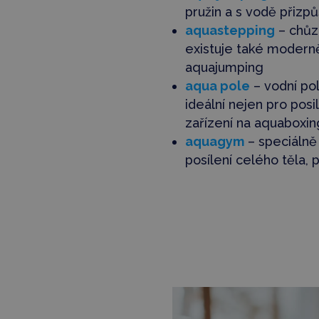
pružin a s vodě přizp
aquastepping
– chůz
existuje také moderně
aquajumping
aqua pole
– vodní pol
ideální nejen pro posi
zařízení na aquaboxing
aquagym
– speciálně 
posílení celého těla, 