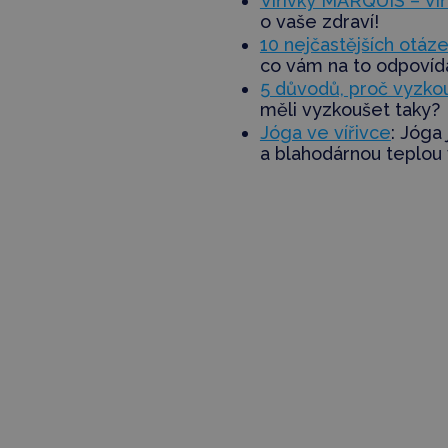
Vířivky MARQUIS – Víř
o vaše zdraví!
10 nejčastějších otáz
co vám na to odpoví
5 důvodů, proč vyzko
měli vyzkoušet taky?
Jóga ve vířivce
: Jóga
a blahodárnou teplou