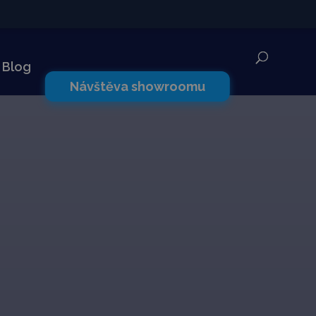
✕
Blog
Návštěva showroomu