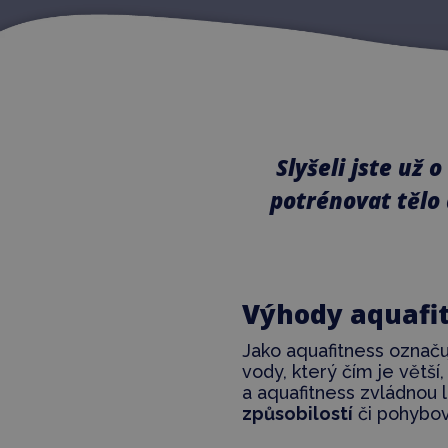
Slyšeli jste už 
potrénovat tělo 
Výhody aquafi
Jako aquafitness ozna
vody, který čím je větší
a aquafitness zvládnou 
způsobilostí
či pohybov