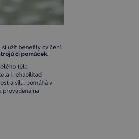
 si užít benefity cvičení
strojů či pomůcek
:
elého těla
la i rehabilitaci
nost a sílu, pomáhá v
ga prováděná na