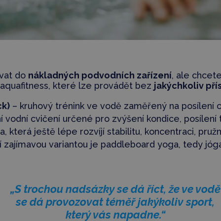
vat do
nákladných podvodních zařízení
, ale chcete
aquafitness, které lze provádět bez
jakýchkoliv pří
k)
– kruhový trénink ve vodě zaměřený na posílení c
í vodní cvičení určené pro zvýšení kondice, posílení tě
, která ještě lépe rozvíjí stabilitu, koncentraci, pruž
její zajímavou variantou je paddleboard yoga, tedy jó
„S trochou nadsázky se dá říct, že ve vodě
se dá provozovat téměř jakýkoliv sport,
který vás napadne.“