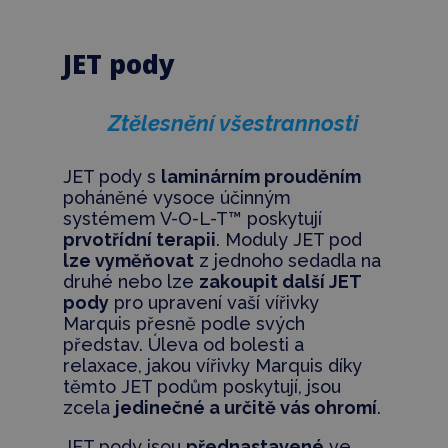
JET pody
Ztělesnění všestrannosti
JET pody s
laminárním prouděním
poháněné vysoce účinným
systémem V-O-L-T™ poskytují
prvotřídní terapii
. Moduly JET pod
lze vyměňovat
z jednoho sedadla na
druhé nebo lze
zakoupit další JET
pody
pro upravení vaší vířivky
Marquis přesně podle svých
představ. Úleva od bolesti a
relaxace, jakou vířivky Marquis díky
těmto JET podům poskytují, jsou
zcela
jedinečné a určitě vás ohromí
.
JET pody jsou
přednastavené
ve