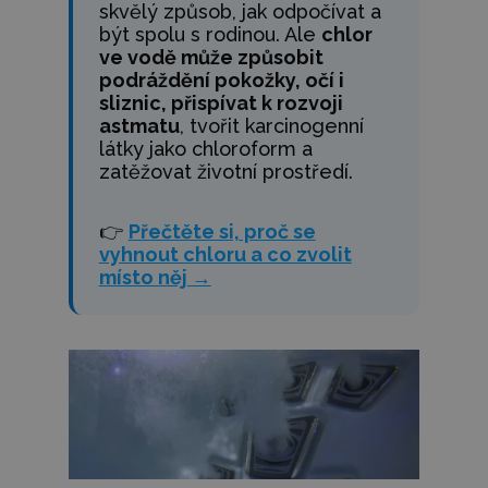
skvělý způsob, jak odpočívat a
být spolu s rodinou. Ale
chlor
ve vodě může způsobit
podráždění pokožky, očí i
sliznic, přispívat k rozvoji
astmatu
, tvořit karcinogenní
látky jako chloroform a
zatěžovat životní prostředí.
👉
Přečtěte si, proč se
vyhnout chloru a co zvolit
místo něj →