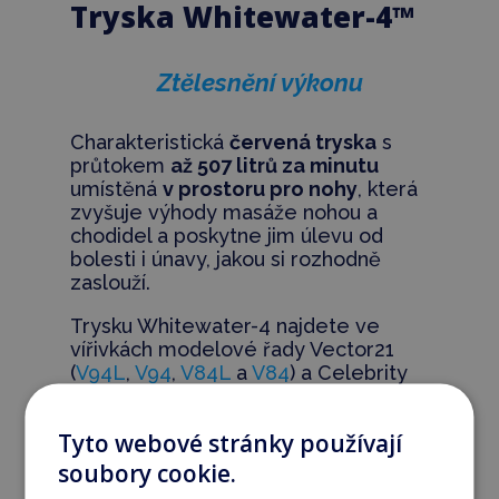
Tryska Whitewater-4™
Ztělesnění výkonu
Charakteristická
červená tryska
s
průtokem
až 507 litrů za minutu
umístěná
v prostoru pro nohy
, která
zvyšuje výhody masáže nohou a
chodidel a poskytne jim úlevu od
bolesti i únavy, jakou si rozhodně
zaslouží.
Trysku Whitewater-4 najdete ve
vířivkách modelové řady Vector21
(
V94L
,
V94
,
V84L
a
V84
) a Celebrity
Elite (
Woodstock Elite
,
Vegas Elite
a
Hollywood Elite
).
Tyto webové stránky používají
soubory cookie.