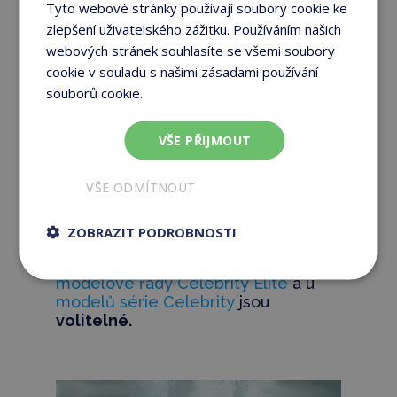
Trysky Century a
Tyto webové stránky používají soubory cookie ke
zlepšení uživatelského zážitku. Používáním našich
Century II
webových stránek souhlasíte se všemi soubory
cookie v souladu s našimi zásadami používání
Ztělesnění relaxace
souborů cookie.
Více informací
Trysky
z nerezové oceli s
VŠE PŘIJMOUT
vyměnitelnými vložkami
, které vám
umožní doladit hydromasáž přesně
VŠE ODMÍTNOUT
podle svých potřeb. Lze
zakoupit
další vložky a zážitek z hydroterapie
si ještě více přizpůsobit.
ZOBRAZIT PODROBNOSTI
Trysky najdete ve
vířivkách z
modelové řady Celebrity Elite
a u
modelů série Celebrity
jsou
volitelné.