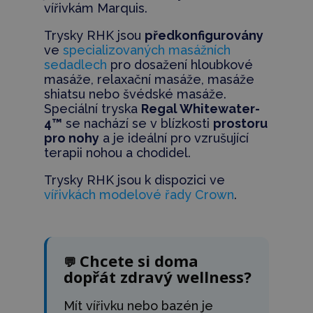
vířivkám Marquis.
Trysky RHK jsou
předkonfigurovány
ve
specializovaných masážních
sedadlech
pro dosažení hloubkové
masáže, relaxační masáže, masáže
shiatsu nebo švédské masáže.
Speciální tryska
Regal Whitewater-
4™
se nachází se v blízkosti
prostoru
pro nohy
a je ideální pro vzrušující
terapii nohou a chodidel.
Trysky RHK jsou k dispozici ve
vířivkách modelové řady Crown
.
Chcete si doma
💬
dopřát zdravý wellness?
Mít vířivku nebo bazén je