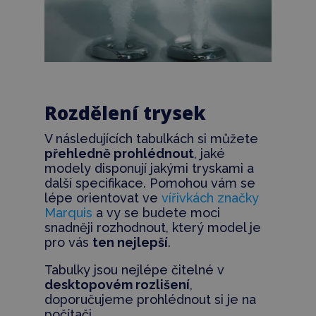
Rozdělení trysek
V následujících tabulkách si můžete
přehledně prohlédnout
, jaké
modely disponují jakými tryskami a
další specifikace. Pomohou vám se
lépe orientovat ve
vířivkách značky
Marquis
a vy se budete moci
snadněji rozhodnout, který model je
pro vás
ten nejlepší
.
Tabulky jsou nejlépe čitelné v
desktopovém rozlišení
,
doporučujeme prohlédnout si je na
počítači.