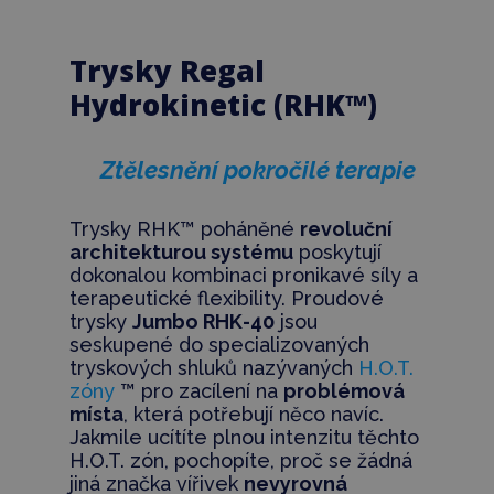
Trysky Regal
Hydrokinetic (RHK™)
Ztělesnění pokročilé terapie
Trysky RHK™ poháněné
revoluční
architekturou systému
poskytují
dokonalou kombinaci pronikavé síly a
terapeutické flexibility. Proudové
trysky
Jumbo RHK-40
jsou
seskupené do specializovaných
tryskových shluků nazývaných
H.O.T.
zóny
™ pro zacílení na
problémová
místa
, která potřebují něco navíc.
Jakmile ucítíte plnou intenzitu těchto
H.O.T. zón, pochopíte, proč se žádná
jiná značka vířivek
nevyrovná