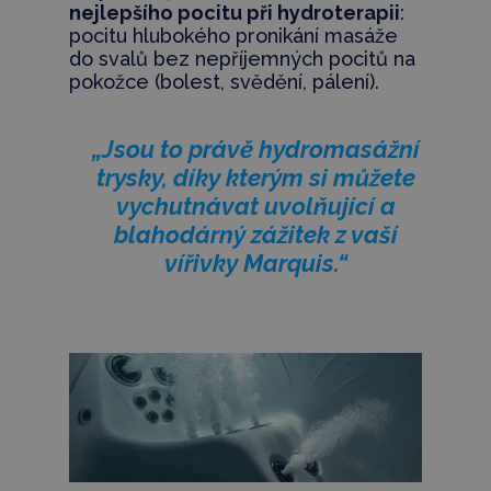
nejlepšího pocitu při hydroterapii
:
pocitu hlubokého pronikání masáže
do svalů bez nepříjemných pocitů na
pokožce (bolest, svědění, pálení).
„Jsou to právě hydromasážní
trysky, díky kterým si můžete
vychutnávat uvolňující a
blahodárný zážitek z vaší
vířivky Marquis.“