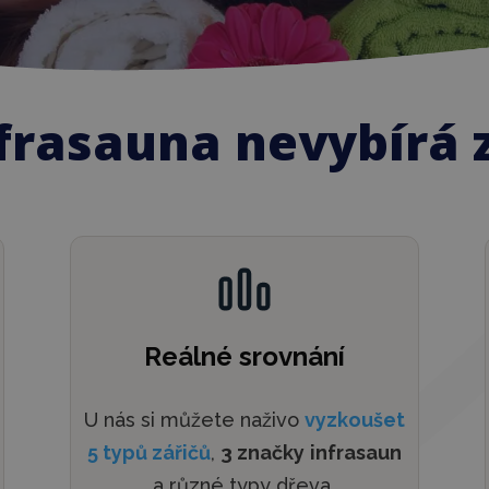
nfrasauna nevybírá 
Reálné srovnání
U nás si můžete naživo
vyzkoušet
5 typů zářičů
,
3 značky
infrasaun
a různé typy dřeva.