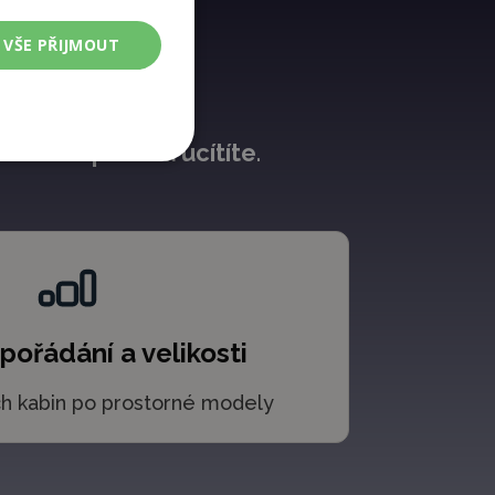
aci i spánek
.
VŠE PŘIJMOUT
 hloubkou účinku.
rozdíl opravdu ucítíte
.
pořádání a velikosti
h kabin po prostorné modely