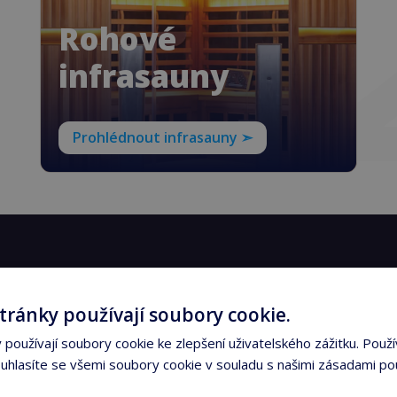
Rohové
infrasauny
Prohlédnout infrasauny ➣
na – zážitek, který
tránky používají soubory cookie.
používají soubory cookie ke zlepšení uživatelského zážitku. Použí
hlasíte se všemi soubory cookie v souladu s našimi zásadami po
Infrasauna
není dřevěná budka se zářiči.