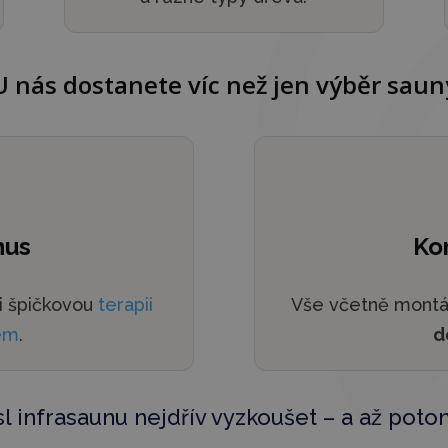
U nás dostanete víc než jen výběr saun
nus
Ko
i špičkovou
terapii
Vše včetně montáž
em
.
d
l infrasaunu nejdřív vyzkoušet – a až pot