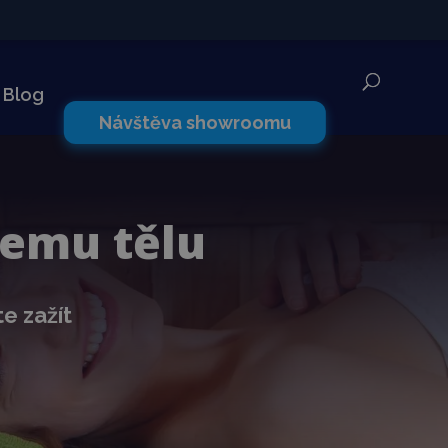
✕
Blog
Návštěva showroomu
šemu tělu
te zažít