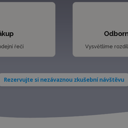
ákup
Odborn
dejní řeči
Vysvětlíme rozd
Rezervujte si nezávaznou zkušební návštěvu