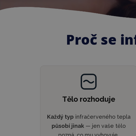
Proč se i
Tělo rozhoduje
Každý typ
infračerveného tepla
působí jinak
— jen vaše tělo
pozná, co mu vyhovuje.