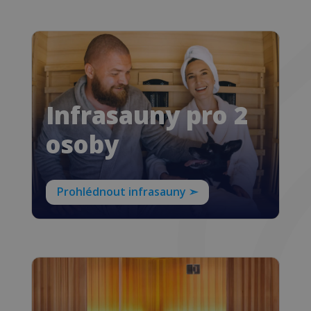
Infrasauny pro 2
osoby
Prohlédnout infrasauny ➣