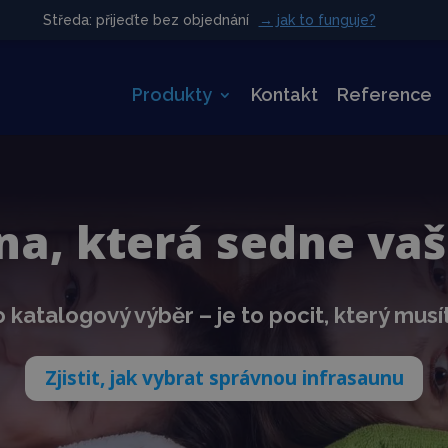
Středa: přijeďte bez objednání
Středa: přijeďte bez objednání
→ jak to funguje?
→ jak to funguje?
Produkty
Kontakt
Reference
na, která sedne va
 katalogový výběr – je to pocit, který musí
Zjistit, jak vybrat správnou infrasaunu