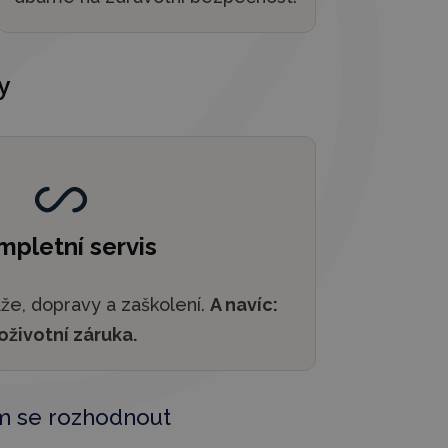
y
mpletní servis
e, dopravy a zaškolení.
A navíc:
oživotní záruka.
om se rozhodnout