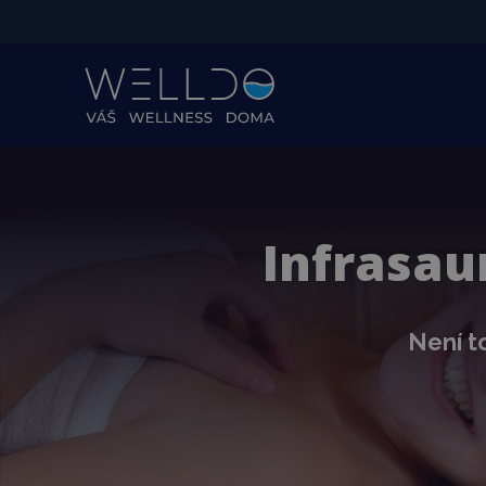
Infrasau
Není to