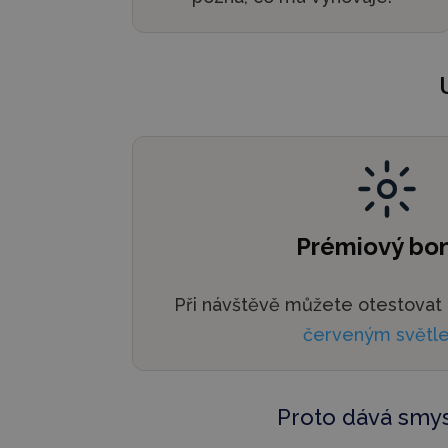
Prémiový bo
Při návštěvě můžete otestovat 
červeným světl
Proto dává smys