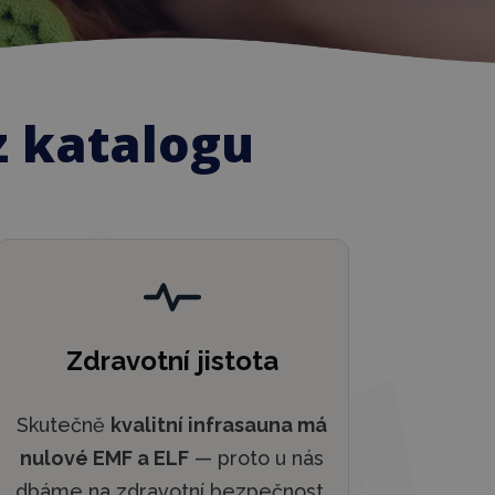
z katalogu
Zdravotní jistota
Skutečně
kvalitní infrasauna má
nulové EMF a ELF
— proto u nás
dbáme na zdravotní bezpečnost.