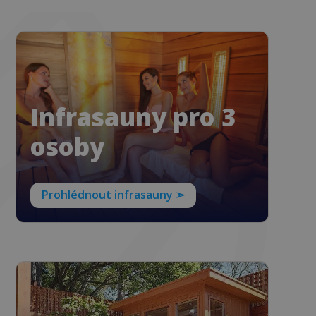
Infrasauny pro 3
osoby
Prohlédnout infrasauny ➣