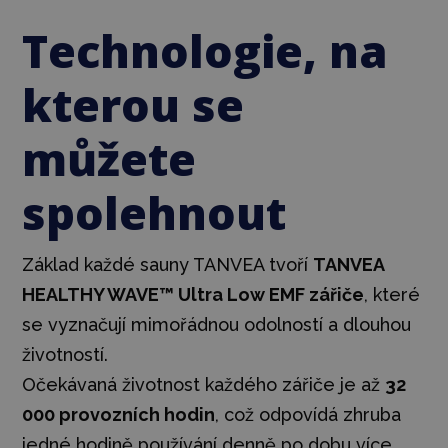
Technologie, na
kterou se
můžete
spolehnout
Základ každé sauny TANVEA tvoří
TANVEA
HEALTHY WAVE™ Ultra Low EMF zářiče
, které
se vyznačují mimořádnou odolností a dlouhou
životností.
Očekávaná životnost každého zářiče je až
32
000 provozních hodin
, což odpovídá zhruba
jedné hodině používání denně po dobu více