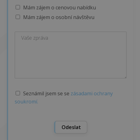
Mám zájem o cenovou nabídku
Mám zájem o osobní návštěvu
S
Seznámil jsem se se
zásadami ochrany
ú
soukromí.
h
l
a
s
Odeslat
s
G