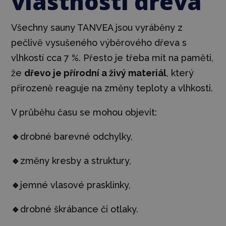
vlastnosti dřeva
Všechny sauny TANVEA jsou vyráběny z
pečlivě vysušeného výběrového dřeva s
vlhkostí cca 7 %. Přesto je třeba mít na paměti,
že
dřevo je přírodní a živý materiál
, který
přirozeně reaguje na změny teploty a vlhkosti.
V průběhu času se mohou objevit:
🔹
drobné barevné odchylky,
🔹
změny kresby a struktury,
🔹
jemné vlasové prasklinky,
🔹
drobné škrábance či otlaky.