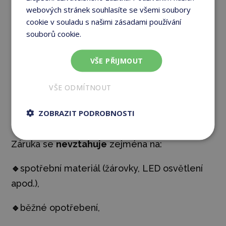
Omezená doživotní záruka platí:
webových stránek souhlasíte se všemi soubory
cookie v souladu s našimi zásadami používání
🔹
výhradně pro
domácí použití
,
souborů cookie.
Více informací
🔹
při provozu v běžných interiérových
VŠE PŘIJMOUT
podmínkách,
VŠE ODMÍTNOUT
🔹
pro
původního kupujícího
,
ZOBRAZIT PODROBNOSTI
🔹
je
nepřenosná
.
Záruka se
nevztahuje
zejména na:
🔹
spotřební materiál (žárovky, LED osvětlení
apod.),
🔹
běžné opotřebení,