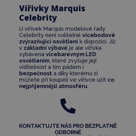
Vířivky Marquis
Celebrity
U vířivek Marquis modelové řady
Celebrity není volitelné
vícebodové
zvýrazňující osvětlení
k dispozici. Již
v
základní výbavě
je ale vířivka
vybavená
vícebarevným LED
osvětlením
, které zvyšuje její
viditelnost a tím pádem i
bezpečnost
a díky kterému si
můžete při koupeli ve vířivce užít
co
nejpříjemnější atmosféru
.

KONTAKTUJTE NÁS PRO BEZPLATNÉ
ODBORNÉ