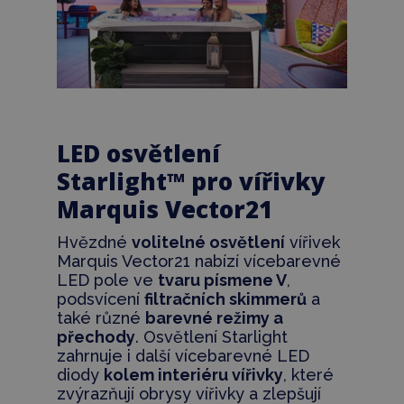
LED osvětlení
Starlight™ pro vířivky
Marquis Vector21
Hvězdné
volitelné osvětlení
vířivek
Marquis Vector21 nabízí vícebarevné
LED pole ve
tvaru písmene V
,
podsvícení
filtračních skimmerů
a
také různé
barevné režimy a
přechody
. Osvětlení Starlight
zahrnuje i další vícebarevné LED
diody
kolem interiéru vířivky
, které
zvýrazňují obrysy vířivky a zlepšují