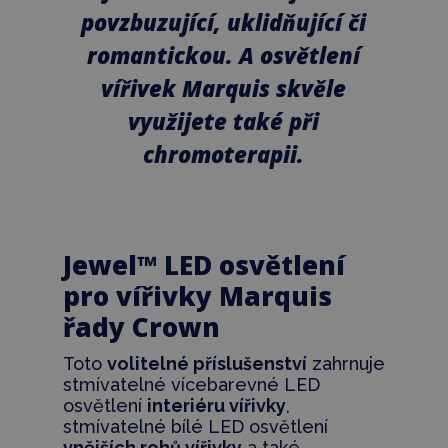
povzbuzující, uklidňující či
romantickou. A osvětlení
vířivek Marquis skvěle
využijete také při
chromoterapii.
Jewel™ LED osvětlení
pro vířivky Marquis
řady Crown
Toto
volitelné příslušenství
zahrnuje
stmívatelné vícebarevné LED
osvětlení
interiéru vířivky
,
stmívatelné bílé LED osvětlení
vnějších rohů vířivky
a také