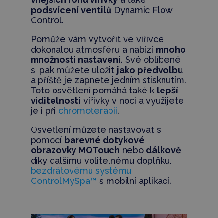
podsvícení ventilů
Dynamic Flow
Control.
Pomůže vám vytvořit ve vířivce
dokonalou atmosféru a nabízí
mnoho
množností nastavení
. Své oblíbené
si pak můžete uložit
jako předvolbu
a příště je zapnete jedním stisknutím.
Toto osvětlení pomáhá také k
lepší
viditelnosti
vířivky v noci a využijete
je i při
chromoterapii
.
Osvětlení můžete nastavovat s
pomocí
barevné dotykové
obrazovky MQTouch
nebo
dálkově
díky dalšímu volitelnému doplňku,
bezdrátovému systému
ControlMySpa™
s mobilní aplikací.