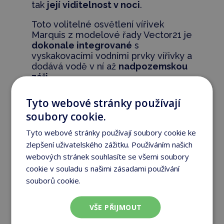
tak
její viditelnost v noci
.
Toto volitelné osvětlení vířivek
Marquis z modelové řady Vector21 je
dokonale integrované
s
vyskakovacími vodními prvky vířivky a
dodává vodě v ní až
nadpozemskou
záři
.
Tyto webové stránky používají
soubory cookie.
Tyto webové stránky používají soubory cookie ke
zlepšení uživatelského zážitku. Používáním našich
webových stránek souhlasíte se všemi soubory
cookie v souladu s našimi zásadami používání
souborů cookie.
Více informací
Marquis Celebrity Elite
VŠE PŘIJMOUT
a osvětlení Twiligth™