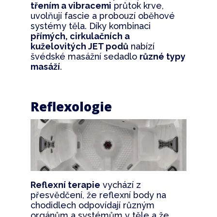
třením a vibracemi
průtok krve,
uvolňují fascie a probouzí oběhové
systémy těla. Díky kombinaci
přímých, cirkulačních a
kuželovitých JET podů
nabízí
švédské masážní sedadlo
různé typy
masáží
.
Reflexologie
Reflexní terapie
vychází z
přesvědčení, že reflexní body na
chodidlech odpovídají různým
orgánům a systémům v těle a že