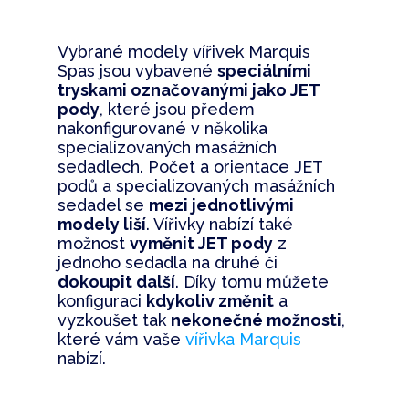
Vybrané modely vířivek Marquis
Spas jsou vybavené
speciálními
tryskami označovanými jako JET
pody
, které jsou předem
nakonfigurované v několika
specializovaných masážních
sedadlech. Počet a orientace JET
podů a specializovaných masážních
sedadel se
mezi jednotlivými
modely liší
. Vířivky nabízí také
možnost
vyměnit JET pody
z
jednoho sedadla na druhé či
dokoupit další
. Díky tomu můžete
konfiguraci
kdykoliv změnit
a
vyzkoušet tak
nekonečné možnosti
,
které vám vaše
vířivka Marquis
nabízí.