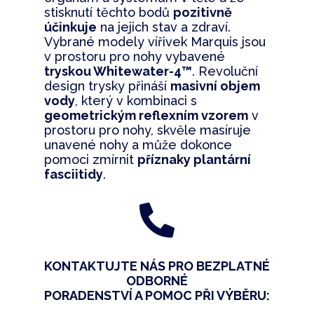
stisknutí těchto bodů
pozitivně
účinkuje
na jejich stav a zdraví.
Vybrané modely vířivek Marquis jsou
v prostoru pro nohy vybavené
tryskou Whitewater-4™
. Revoluční
design trysky přináší
masivní objem
vody
, který v kombinaci s
geometrickým reflexním vzorem
v
prostoru pro nohy, skvěle masíruje
unavené nohy a může dokonce
pomoci zmírnit
příznaky plantární
fasciitidy
.

KONTAKTUJTE NÁS PRO BEZPLATNÉ
ODBORNÉ
PORADENSTVÍ
A POMOC PŘI VÝBĚRU: