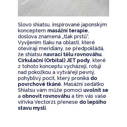
Slovo shiatsu, inspirované japonským
konceptem
masážní terapie
,
doslova znamená „tlak prstů“.
Vyvíjením tlaku na oblasti, které
otevírají meridiány, se předpokládá,
že shiatsu
navrací tělu rovnováhu
.
Cirkulační (Orbital) JET pody
, které
z tohoto konceptu vycházejí, rotují
nad pokožkou a vytvářejí pevný,
pohyblivý pocit, který proniká
do
povrchové tkáně
. Masážní sedátko
Shiatsu vám může pomoci
uvolnit se
a
obnovit rovnováhu
a tím vás vaše
vířivka Vector21 přenese
do lepšího
stavu mysli
.