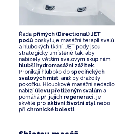
Řada
přímých (Directional) JET
podů
poskytuje masážní terapii svalů
a hlubokých tkání. JET pody jsou
strategicky umístěné tak, aby
nabízely větším svalovým skupinám
hlubší hydromasážní zážitek
.
Pronikají hluboko do
specifických
svalových míst
, aniž by dráždily
pokožku. Hloubkové masážní sedadlo
nabízí
úlevu přetíženým svalům
a
pomáhá při jejich
regeneraci
, je
skvělé pro
aktivní životní styl
nebo
při
chronické bolesti
.
Shiatsu masáž