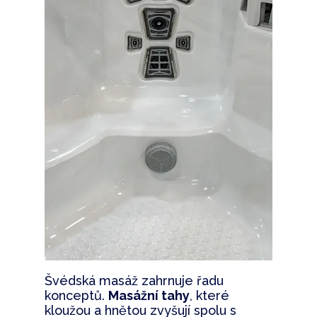
Švédská masáž zahrnuje řadu
konceptů.
Masážní tahy
, které
kloužou a hnětou zvyšují spolu s