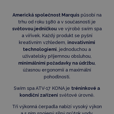
Americká společnost Marquis
působí na
trhu od roku 1980 a v současnosti je
světovou jedničkou
ve výrobě swim spa
a vířivek. Každý produkt se pyšní
kreativním vzhledem,
inovativními
technologiemi
, jednoduchou a
uživatelsky příjemnou obsluhou,
minimálními požadavky na údržbu
,
úžasnou ergonomií a maximální
pohodlností.
Swim spa ATV-17 KONA je
tréninkové a
kondiční zařízení
světové úrovně.
Tři výkonná čerpadla nabízí vysoký výkon
a s ním spojený silný průtok vody.