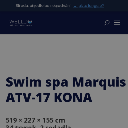
Středa: přijeďte bez objednání
Středa: přijeďte bez objednání
→ jak to funguje?
→ jak to funguje?
✕
Swim spa Marquis
ATV-17 KONA
519 × 227 × 155 cm
34 trysek, 2 sedadla