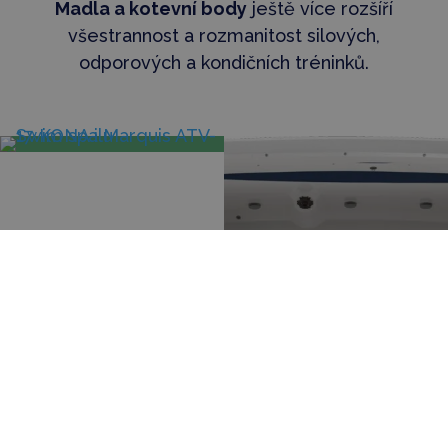
Madla a kotevní body
ještě více rozšíří
všestrannost a rozmanitost silových,
odporových a kondičních tréninků.