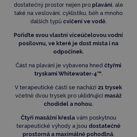
dostatečný prostor nejen pro
plavání
, ale
také na veslování, cyklistiku, běh a mnoho
dalších typů
cvičení ve vodě
.
Pořiďte svou vlastní víceúčelovou vodní
posilovnu, ve které je dost místa i na
odpočinek.
Část na plavání je vybavena hned
čtyřmi
tryskami Whitewater-4™
.
V terapeutické části se nachází
21 trysek
včetně dvou trysek pro uklidňující
masáž
chodidel a nohou
.
Čtyři masážní křesla
vám poskytnou
terapeutické výhody a jsou
dostatečně
prostorná a maximálně pohodlná
.