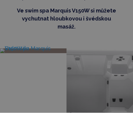
Ve swim spa Marquis V150W si můžete
vychutnat hloubkovou i švédskou
masáž.