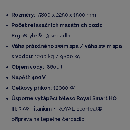
Rozměry:
5800 x 2250 x 1500 mm
Počet relaxačních masážních pozic
ErgoStyle®:
3 sedadla
Váha prázdného swim spa / váha swim spa
s vodou:
1200 kg / 9800 kg
Objem vody:
8600 l
Napětí: 400 V
Celkový příkon:
12000 W
Úsporné vytápěcí těleso Royal Smart HQ
III:
3kW Titanium + ROYAL EcoHeat® –
příprava na tepelné čerpadlo