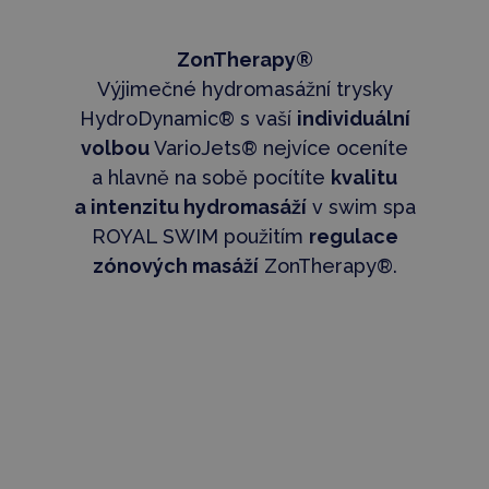
ZonTherapy®
Výjimečné hydromasážní trysky
HydroDynamic® s vaší
individuální
volbou
VarioJets® nejvíce oceníte
a hlavně na sobě pocítíte
kvalitu
a intenzitu hydromasáží
v swim spa
ROYAL SWIM použitím
regulace
zónových masáží
ZonTherapy®.