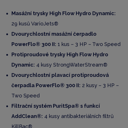
Masážní trysky High Flow Hydro Dynamic:
29 kusů VarioJets®
Dvourychlostní masážní čerpadlo
PowerFlo® 300 II:
1 kus – 3 HP – Two Speed
Protiproudové trysky High Flow Hydro
Dynamic:
4 kusy StrongWaterStream®
Dvourychlostní plavací protiproudová
čerpadla PowerFlo® 300 II:
2 kusy – 3 HP –
Two Speed
Filtrační systém PuritSpa® s funkcí
AddClean®:
4 kusy antibakteriálních filtrů
KillBac®