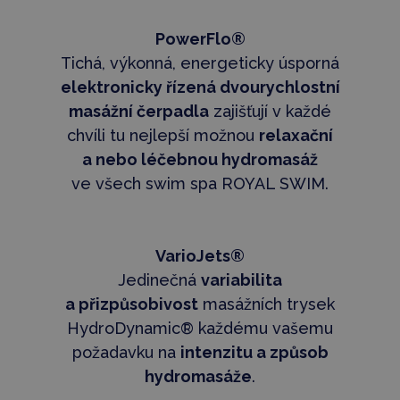
PowerFlo®
Tichá, výkonná, energeticky úsporná
elektronicky řízená dvourychlostní
masážní čerpadla
zajišťují v každé
chvíli tu nejlepší možnou
relaxační
a nebo léčebnou hydromasáž
ve všech swim spa ROYAL SWIM.
VarioJets®
Jedinečná
variabilita
a přizpůsobivost
masážních trysek
HydroDynamic® každému vašemu
požadavku na
intenzitu a způsob
hydromasáže
.