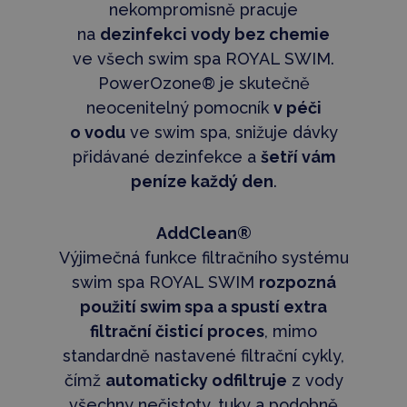
nekompromisně pracuje
na
dezinfekci vody bez chemie
ve všech swim spa ROYAL SWIM.
PowerOzone® je skutečně
neocenitelný pomocník
v péči
o vodu
ve swim spa, snižuje dávky
přidávané dezinfekce a
šetří vám
peníze každý den
.
AddClean®
Výjimečná funkce filtračního systému
swim spa ROYAL SWIM
rozpozná
použití swim spa a spustí extra
filtrační čisticí proces
, mimo
standardně nastavené filtrační cykly,
čímž
automaticky odfiltruje
z vody
všechny nečistoty, tuky a podobně