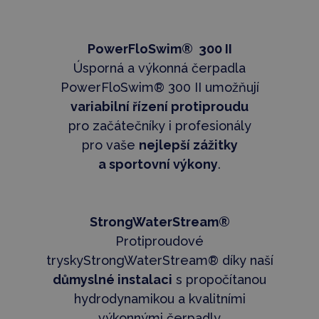
PowerFloSwim® 300 II
Úsporná a výkonná čerpadla
PowerFloSwim® 300 II umožňují
variabilní řízení protiproudu
pro začátečníky i profesionály
pro vaše
nejlepší zážitky
a sportovní výkony
.
StrongWaterStream®
Protiproudové
tryskyStrongWaterStream® díky naší
důmyslné instalaci
s propočítanou
hydrodynamikou a kvalitními
výkonnými čerpadly