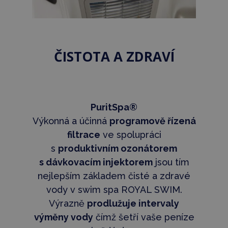
ČISTOTA A ZDRAVÍ
PuritSpa®
Výkonná a účinná
programově řízená
filtrace
ve spolupráci
s
produktivním ozonátorem
s dávkovacím injektorem
jsou tím
nejlepším základem čisté a zdravé
vody v swim spa ROYAL SWIM.
Výrazně
prodlužuje intervaly
výměny vody
čímž šetří vaše peníze