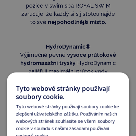
pozice v swim spa ROYAL SWIM
zaručuje, že každý si s jistotou najde
to své
nejpohodlnější místo
.
HydroDynamic®
Výjimečně pevné
vysoce průtokové
hydromasážní trysky
HydroDynamic
zajišťují maximální průtok vody
v každém okamžiku pro vaše
Tyto webové stránky používají
nejlepší zážitky z hydromasáže
.
soubory cookie.
Tyto webové stránky používají soubory cookie ke
TwinTherapyEffect®
zlepšení uživatelského zážitku. Používáním našich
Hydromasážní trysky HydroDynamic
webových stránek souhlasíte se všemi soubory
cookie v souladu s našimi zásadami používání
spolu s naší
promyšlenou instalací
,
souborů cookie.
Více informací