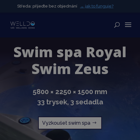
Středa: přijeďte bez objednání
Středa: přijeďte bez objednání
→ jak to funguje?
→ jak to funguje?
✕
Swim spa Royal
Swim Zeus
5800 × 2250 × 1500 mm
33 trysek, 3 sedadla
Vyzkoušet swim spa