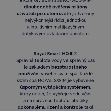
a kontroly swim spa ROYAL SWIM
dlouhodobě ověřený milióny
uživateli po celém světě
je tvořený
nejvýkonnější řídicí jednotkou
a intuitivním multijazyčným
dotykovým ovládacím panelem.
Royal Smart HQ III®
Správná teplota vody ve správný čas
je základem
bezstarostného
používání
vašeho swim spa. Každé
swim spa ROYAL SWIM je vybavené
úsporným vytápěcím systémem
,
který nejen, že vyhřeje vodu včas
a na správnou teplotu, ale díky
dokonalému řízení a kontrole
také