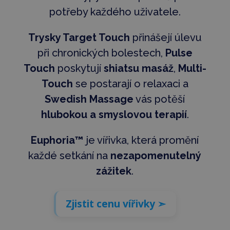
potřeby každého uživatele.
Trysky Target Touch
přinášejí úlevu
při chronických bolestech,
Pulse
Touch
poskytují
shiatsu masáž
,
Multi-
Touch
se postarají o relaxaci a
Swedish Massage
vás potěší
hlubokou a smyslovou terapií
.
Euphoria™
je vířivka, která promění
každé setkání na
nezapomenutelný
zážitek
.
Zjistit cenu vířivky ➣