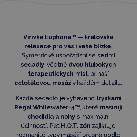
Vířivka Euphoria™ — královská
relaxace pro vás i vaše blízké.
Symetrické uspořádání se
sedmi
sedadly
, včetně
dvou hlubokých
terapeutických míst
, přináší
celotělovou masáž
v každém detailu.
Každé sedadlo je vybaveno
tryskami
Regal Whitewater-4™
, které
masírují
chodidla a nohy
s maximální
účinností. Pět
H.O.T. zón
zajišťuje
rozmanité typy masáží přesně podle