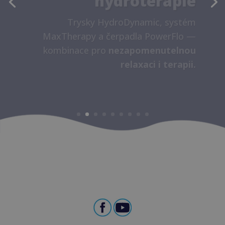
Dotykový panel
DirCon
a osobní
ovladače
RemOn
vám zajistí
naprostou kontrolu — pohodlně,
intuitivně, kdykoliv potřebujete.