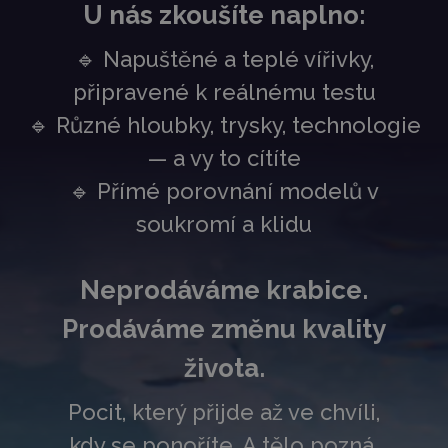
U nás zkoušíte naplno:
🔹 Napuštěné a teplé vířivky,
připravené k reálnému testu
🔹 Různé hloubky, trysky, technologie
— a vy to cítíte
🔹 Přímé porovnání modelů v
soukromí a klidu
Neprodáváme krabice.
Prodáváme změnu kvality
života.
Pocit, který přijde až ve chvíli,
kdy se ponoříte. A tělo pozná,