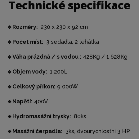
Technické specifikace
🔹Rozměry:
230 x 230 x 92 cm
🔹Počet míst:
3 sedadla, 2 lehátka
🔹Váha prázdná / s vodou :
428Kg / 1 628Kg
🔹Objem vody:
1 200L
🔹Celkový příkon:
9 000W
🔹Napětí:
400V
🔹Hydromasážní trysky:
80ks
🔹Masážní čerpadla:
3ks, dvourychlostní 3 HP