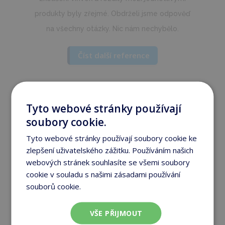
individuální přístup, svobodnou volbu při
rozhodování a profesionální přístup.
Číst další reference
Reference zákazníků:
Tyto webové stránky používají
soubory cookie.
Tyto webové stránky používají soubory cookie ke
Pán Vasaráb se nám velmi ochotně věnoval,
zlepšení uživatelského zážitku. Používáním našich
webových stránek souhlasíte se všemi soubory
produkt i služby odpovídaly tomu, co bylo
cookie v souladu s našimi zásadami používání
domluveno. Nakonec nás přesvědčil k nákupu
souborů cookie.
Více informací
asi dobrý dojem z p. Vasarába, firem s
vířivkami je hodně a rozeznat kvalitu předem
VŠE PŘIJMOUT
dost dobře nejde… takže důvěra v prodejce je