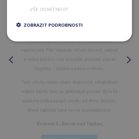
VŠE ODMÍTNOUT
určitě to zásadní.
Vířivka nám vyhovuje, používám ji, pokud jsem
ZOBRAZIT PODROBNOSTI
v domě, kde je nainstalovaná, každý den.
Používal jsem ji i v mrazu -15 a vše bylo OK.
Splňuje, co bylo avizováno.
Produkt doporučuji. Vířivky máme v našich
domech už tři a koupím další. Dělají to, co mají
dělat, tři roky fungují bez problémů i v těžkých
mrazech, nic se neloupe a vše drží. Čerpadla
jsou dostatečně dimenzovaná a čištění vody
je ok. Cena je sice o něco vyšší než u
obdobných vířivek, ale myslím, že poměr cena
kvalita výkon je OK.