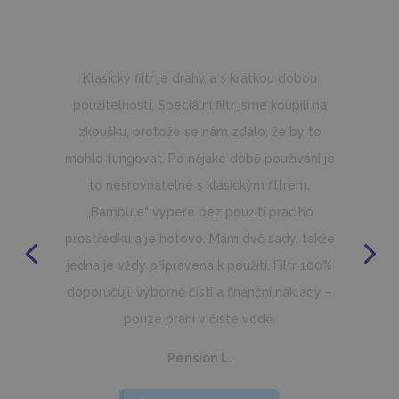
Ke koupi speciálního filtru mně vedla větší
jemnost filtrace, problémy s kvalitou vody při
filtrování papírovým filtrem a čištění
papírového filtru.
Filtrace mnohem lépe čistí vodu. Manipulace
při čištění filtru je super. Žádné kyselé xichty
při odklopení termokrytu… voda je prostě
křišťálová.
Rozhodně filtr doporučuji všem, rozdíl vás
vystřelí z bačkor. Nabízíte řešení, které všichni,
kdo má vířivku, hledá.
Minarik