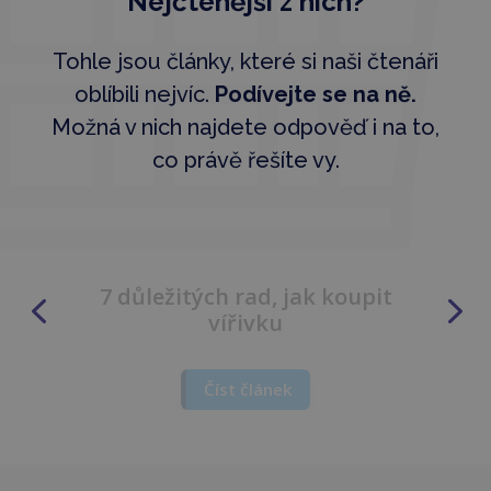
Nejčtenější z nich?
Tohle jsou články, které si naši čtenáři
oblíbili nejvíc.
Podívejte se na ně.
Možná v nich najdete odpověď i na to,
co právě řešíte vy.
10 top otázek před nákupem
vířivky
Číst článek