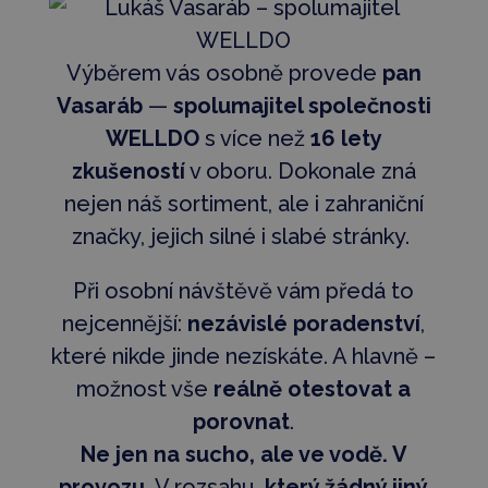
Výběrem vás osobně provede
pan
Vasaráb
—
spolumajitel společnosti
WELLDO
s více než
16 lety
zkušeností
v oboru. Dokonale zná
nejen náš sortiment, ale i zahraniční
značky, jejich silné i slabé stránky.
Při osobní návštěvě vám předá to
nejcennější:
nezávislé poradenství
,
které nikde jinde nezískáte. A hlavně –
možnost vše
reálně otestovat a
porovnat
.
Ne jen na sucho, ale ve vodě. V
provozu.
V rozsahu,
který žádný jiný