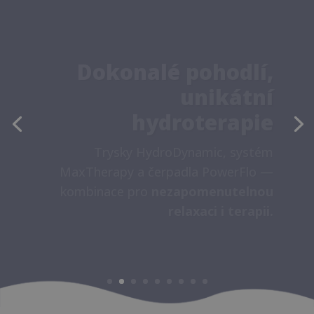
Maximální pohodlí?
Jedním dotykem
Dotykový panel
DirCon
a osobní
ovladače
RemOn
vám zajistí
naprostou kontrolu — pohodlně,
intuitivně, kdykoliv potřebujete.