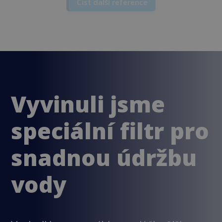
Dr. Petr K., Jeseník
Číst další reference
Vyvinuli jsme
speciální filtr pro
snadnou údržbu
vody