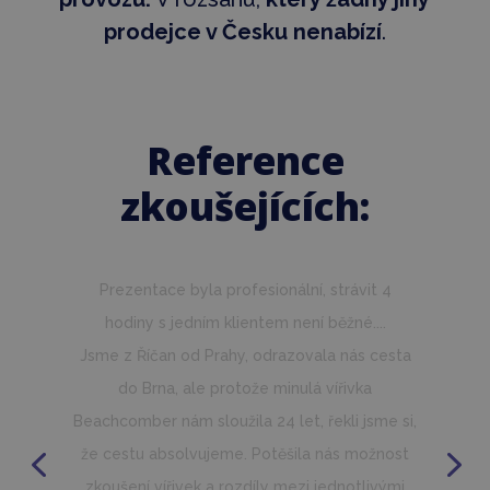
prodejce v Česku nenabízí
.
Reference
zkoušejících:
Možnost zkoušet produkty nám zpočátku
přišla neobvyklá...
Při samotném zkoušení nás však tahle služba
velmi mile překvapila a předčila naše
očekávání. Původně jsme nepředpokládali, že
po vyzkoušení budeme rozhodnuti. Vyzdvihuji