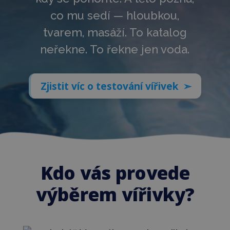
co mu sedí — hloubkou,
tvarem, masáží. To katalog
neřekne. To řekne jen voda.
Zjistit víc o testování vířivek ➣
Kdo vás provede
výběrem vířivky?