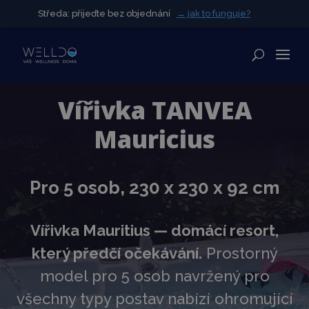
Středa: přijeďte bez objednání
Středa: přijeďte bez objednání
→ jak to funguje?
→ jak to funguje?
✕
Vířivka TANVEA
Mauricius
Pro 5 osob, 230 x 230 x 92 cm
Vířivka Mauritius — domácí resort,
který předčí očekávání.
Prostorný
model pro 5 osob navržený pro
všechny typy postav nabízí ohromující