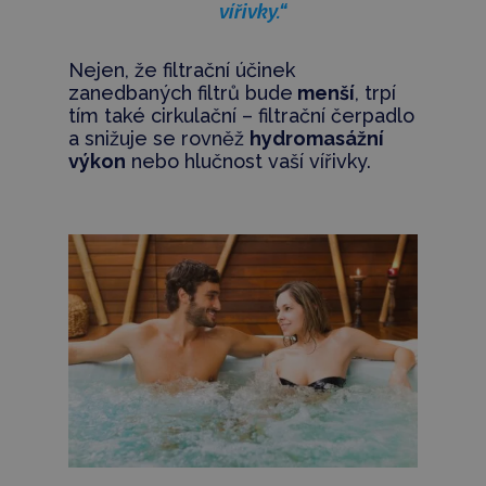
vířivky.“
Nejen, že filtrační účinek
zanedbaných filtrů bude
menší
, trpí
tím také cirkulační – filtrační čerpadlo
a snižuje se rovněž
hydromasážní
výkon
nebo hlučnost vaší vířivky.