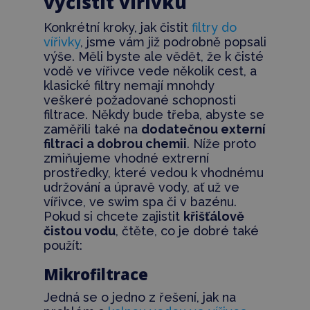
vyčistit vířivku
Konkrétní kroky, jak čistit
filtry do
vířivky
, jsme vám již podrobně popsali
výše. Měli byste ale vědět, že k čisté
vodě ve vířivce vede několik cest, a
klasické filtry nemají mnohdy
veškeré požadované schopnosti
filtrace. Někdy bude třeba, abyste se
zaměřili také na
dodatečnou externí
filtraci a dobrou chemii
. Níže proto
zmiňujeme vhodné extrerní
prostředky, které vedou k vhodnému
udržování a úpravě vody, ať už ve
vířivce, ve swim spa či v bazénu.
Pokud si chcete zajistit
křišťálově
čistou vodu
, čtěte, co je dobré také
použít:
Mikrofiltrace
Jedná se o jedno z řešení, jak na