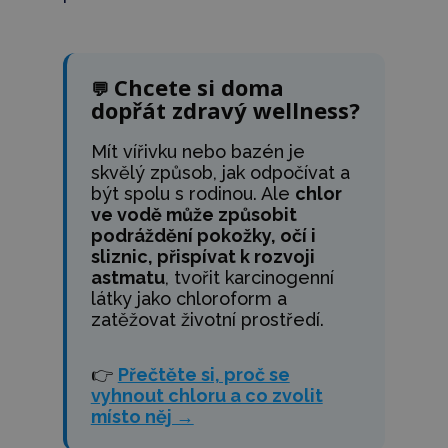
Chcete si doma
💬
dopřát zdravý wellness?
Mít vířivku nebo bazén je
skvělý způsob, jak odpočívat a
být spolu s rodinou. Ale
chlor
ve vodě může způsobit
podráždění pokožky, očí i
sliznic, přispívat k rozvoji
astmatu
, tvořit karcinogenní
látky jako chloroform a
zatěžovat životní prostředí.
👉
Přečtěte si, proč se
vyhnout chloru a co zvolit
místo něj →