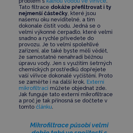
problém s
kalnou vodou ve vířivce
.
Tato filtrace
dokáže přefiltrovat i ty
nejmenší částečky
, které jsou
našemu oku neviditelné, a tím
dokonale čistit vodu. Jedná se o
velmi výkonné čerpadlo, které velmi
snadno a rychle přivedete do
provozu. Je to velmi spolehlivé
zařízení, ale také byste měli vědět,
že samostatně nenahradí běžnou
úpravu vody. Jen s využitím šetrných
chemických prostředků dopřejete
vaší vířivce dokonalé vyčištění. Proto
se zaměřte i na další krok.
Externí
mikrofiltraci
můžete objednat zde.
Jak funguje tato externí mikrofiltrace
a proč je tak přínosná se dočtete v
tomto
článku
.
Mikrofiltrace působí velmi
dobře také ve spojitosti s