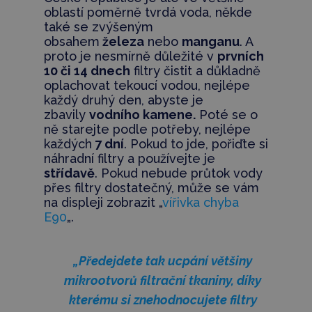
oblastí poměrně tvrdá voda, někde
také se zvýšeným
obsahem
železa
nebo
manganu
. A
proto je nesmírně důležité v
prvních
10 či 14 dnech
filtry čistit a důkladně
oplachovat tekoucí vodou, nejlépe
každý druhý den, abyste je
zbavily
vodního kamene.
Poté se o
ně starejte podle potřeby, nejlépe
každých
7 dní
. Pokud to jde, pořiďte si
náhradní filtry a používejte je
střídavě
. Pokud nebude průtok vody
přes filtry dostatečný, může se vám
na displeji zobrazit „
vířivka chyba
E90
„.
„Předejdete tak ucpání většiny
mikrootvorů filtrační tkaniny, díky
kterému si znehodnocujete filtry