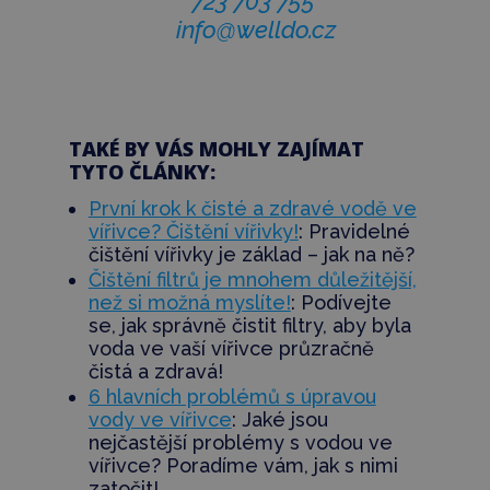
723 703 755
info@welldo.cz
TAKÉ BY VÁS MOHLY ZAJÍMAT
TYTO ČLÁNKY:
První krok k čisté a zdravé vodě ve
vířivce? Čištění vířivky!
: Pravidelné
čištění vířivky je základ – jak na ně?
Čištění filtrů je mnohem důležitější,
než si možná myslíte!
: Podívejte
se, jak správně čistit filtry, aby byla
voda ve vaší vířivce průzračně
čistá a zdravá!
6 hlavních problémů s úpravou
vody ve vířivce
: Jaké jsou
nejčastější problémy s vodou ve
vířivce? Poradíme vám, jak s nimi
zatočit!