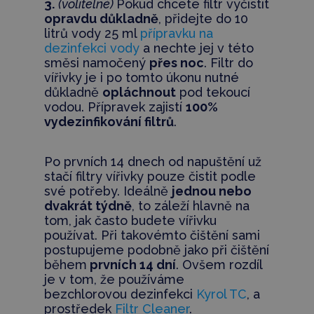
3.
(volitelné)
Pokud chcete filtr vyčistit
opravdu důkladně
, přidejte do 10
litrů vody 25 ml
přípravku na
dezinfekci vody
a nechte jej v této
směsi namočený
přes noc
. Filtr do
vířivky je i po tomto úkonu nutné
důkladně
opláchnout
pod tekoucí
vodou. Přípravek zajistí
100%
vydezinfikování filtrů
.
Po prvních 14 dnech od napuštění už
stačí filtry vířivky pouze čistit podle
své potřeby. Ideálně
jednou nebo
dvakrát týdně
, to záleží hlavně na
tom, jak často budete vířivku
používat. Při takovémto čištění sami
postupujeme podobně jako při čištění
během
prvních 14 dní
. Ovšem rozdíl
je v tom, že používáme
bezchlorovou dezinfekci
Kyrol TC
, a
prostředek
Filtr Cleaner
.