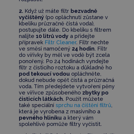
2.
Když už máte filtr
bezvadně
vyčištěný
(po opláchnutí zůstane v
kbelíku průzračně čistá voda),
postupujte dále. Do kbelíku s filtrem
nalijte
10 litrů vody
a přidejte
přípravek
Filtr Cleaner
. Filtr nechte
ve směsi namočený
24 hodin
. Filtr
do vířivky by měl ve vodě být zcela
ponořený. Po 24 hodinách vyndejte
filtr z čisticího roztoku a důkladně ho
pod tekoucí vodou
opláchněte,
dokud nebude opět čistá a průzračná
voda. Tím předejdete vytvoření pěny
ve vířivce způsobeného
zbytky po
čisticích látkách
. Použít můžete
také speciální
sprchu na čištění filtrů
,
která je vyrobena z masivního a
pevného hliníku
a který vám
spolehlivě pomůže filtry vyčistit.