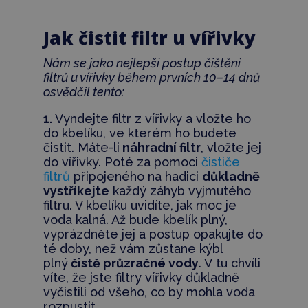
Jak čistit filtr u vířivky
Nám se jako nejlepší postup čištění
filtrů u vířivky během prvních 10–14 dnů
osvědčil tento:
1.
Vyndejte filtr z vířivky a vložte ho
do kbelíku, ve kterém ho budete
čistit. Máte-li
náhradní filtr
, vložte jej
do vířivky. Poté za pomoci
čističe
filtrů
připojeného na hadici
důkladně
vystříkejte
každý záhyb vyjmutého
filtru. V kbelíku uvidíte, jak moc je
voda kalná. Až bude kbelík plný,
vyprázdněte jej a postup opakujte do
té doby, než vám zůstane kýbl
plný
čistě průzračné vody
. V tu chvíli
víte, že jste filtry vířivky důkladně
vyčistili od všeho, co by mohla voda
rozpustit.