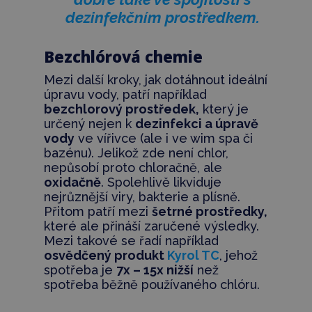
dezinfekčním prostředkem.
Bezchlórová chemie
Mezi další kroky, jak dotáhnout ideální
úpravu vody, patří například
bezchlorový prostředek,
který je
určený nejen k
dezinfekci a úpravě
vody
ve vířivce (ale i ve wim spa či
bazénu). Jelikož zde není chlor,
nepůsobí proto chloračně, ale
oxidačně
. Spolehlivě likviduje
nejrůznější viry, bakterie a plísně.
Přitom patří mezi
šetrné prostředky,
které ale přináší zaručené výsledky.
Mezi takové se řadí například
osvědčený produkt
Kyrol TC
, jehož
spotřeba je
7x – 15x nižší
než
spotřeba běžně používaného chlóru.