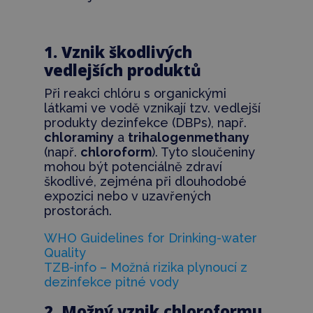
1. Vznik škodlivých
vedlejších produktů
Při reakci chlóru s organickými
látkami ve vodě vznikají tzv. vedlejší
produkty dezinfekce (DBPs), např.
chloraminy
a
trihalogenmethany
(např.
chloroform
). Tyto sloučeniny
mohou být potenciálně zdraví
škodlivé, zejména při dlouhodobé
expozici nebo v uzavřených
prostorách.
WHO Guidelines for Drinking-water
Quality
TZB-info – Možná rizika plynoucí z
dezinfekce pitné vody
2. Možný vznik chloroformu