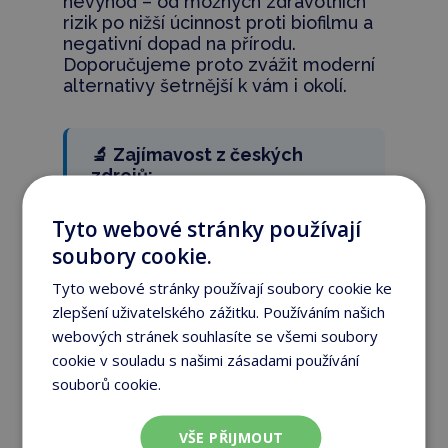
nevýhod – od možných zdravotních
rizik po nižší úcinnost proti biofilmu a
negativní dopad na přírodu.
Doporučujeme proto zvážit moderní
alternativy šetrnější k vám i okolí.
🔬 Zajímavost z českých
zdrojů:
Opakovaná expozice
Tyto webové stránky používají
chlorovaným bazénům
může
soubory cookie.
mít výrazné dopady na zdraví,
obzvlášť u dětí a vrcholových
Tyto webové stránky používají soubory cookie ke
plavců
. České výzkumy a
zlepšení uživatelského zážitku. Používáním našich
články poukazují na
častější
webových stránek souhlasíte se všemi soubory
výskyt astmatu, zánětů
cookie v souladu s našimi zásadami používání
dýchacích cest či alergií
u lidí,
souborů cookie.
Více informací
kteří tráví více času v
bazénovém prostředí.
VŠE PŘIJMOUT