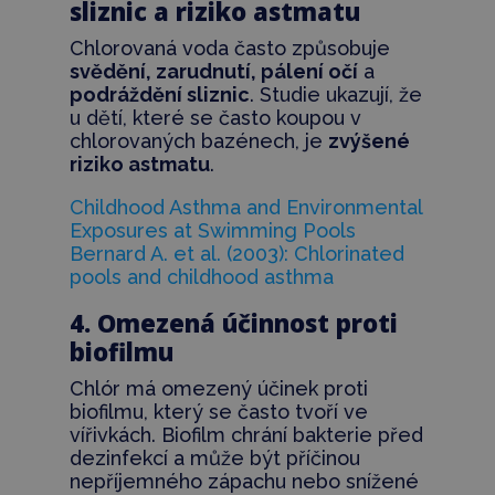
sliznic a riziko astmatu
Chlorovaná voda často způsobuje
svědění, zarudnutí, pálení očí
a
podráždění sliznic
. Studie ukazují, že
u dětí, které se často koupou v
chlorovaných bazénech, je
zvýšené
riziko astmatu
.
Childhood Asthma and Environmental
Exposures at Swimming Pools
Bernard A. et al. (2003): Chlorinated
pools and childhood asthma
4. Omezená účinnost proti
biofilmu
Chlór má omezený účinek proti
biofilmu, který se často tvoří ve
vířivkách. Biofilm chrání bakterie před
dezinfekcí a může být příčinou
nepříjemného zápachu nebo snížené