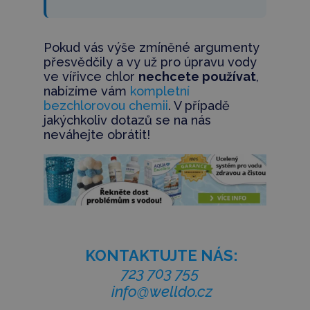
Pokud vás výše zmíněné argumenty
přesvědčily a vy už pro úpravu vody
ve vířivce chlor
nechcete používat
,
nabízíme vám
kompletní
bezchlorovou chemii
. V případě
jakýchkoliv dotazů se na nás
neváhejte obrátit!
KONTAKTUJTE NÁS:
723 703 755
info@welldo.cz