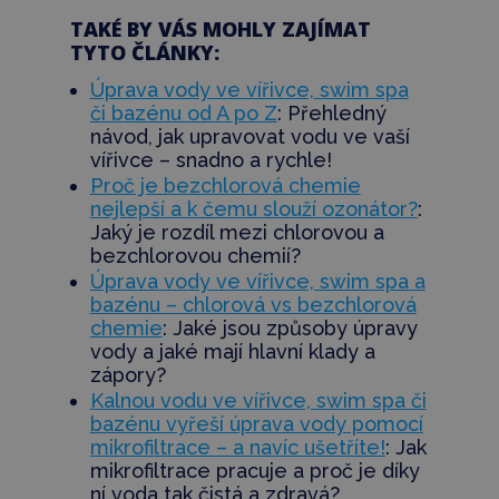
TAKÉ BY VÁS MOHLY ZAJÍMAT
TYTO ČLÁNKY:
Úprava vody ve vířivce, swim spa
či bazénu od A po Z
: Přehledný
návod, jak upravovat vodu ve vaší
vířivce – snadno a rychle!
Proč je bezchlorová chemie
nejlepší a k čemu slouží ozonátor?
:
Jaký je rozdíl mezi chlorovou a
bezchlorovou chemií?
Úprava vody ve vířivce, swim spa a
bazénu – chlorová vs bezchlorová
chemie
: Jaké jsou způsoby úpravy
vody a jaké mají hlavní klady a
zápory?
Kalnou vodu ve vířivce, swim spa či
bazénu vyřeší úprava vody pomocí
mikrofiltrace – a navíc ušetříte!
: Jak
mikrofiltrace pracuje a proč je díky
ní voda tak čistá a zdravá?