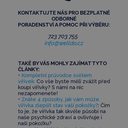
KONTAKTUJTE NÁS PRO BEZPLATNÉ
ODBORNÉ
PORADENSTVÍ
A POMOC PŘI VÝBĚRU:
723 703 755
info@welldo.cz
TAKÉ BY VÁS MOHLY ZAJÍMAT TYTO
ČLÁNKY:
•
Kompletní průvodce světem
vířivek:
Co vše byste měli zvážit před
koupí vířivky? S námi na nic
nezapomenete!
•
Znáte 4 způsoby, jak vám může
vířivka zlepšit stav vaší pokožky?
: Čím
to je, že vířivka tak skvěle působí na
naše psychické zdraví a ovlivňuje i
naši pokožku?