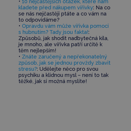
•
10 nejčastějších otázek, které nám
kladete před nákupem vířivky
: Na co
se nás nejčastěji ptáte a co vám na
to odpovídáme?
•
Opravdu vám může vířivka pomoci
s hubnutím? Tady jsou fakta!
:
Způsobů, jak shodit nadbytečná kila,
je mnoho, ale vířivka patří určitě k
těm nejlepším!
•
Znáte zaručený a nepřekonatelný
způsob, jak se jednou provždy zbavit
stresu?
: Udělejte něco pro svou
psychiku a klidnou mysl – není to tak
těžké, jak si možná myslíte!