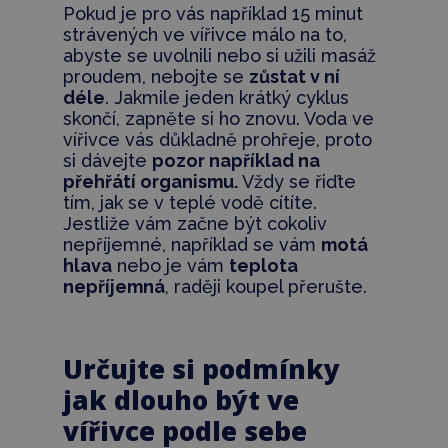
Pokud je pro vás například 15 minut
strávených ve vířivce málo na to,
abyste se uvolnili nebo si užili masáž
proudem, nebojte se
zůstat v ní
déle
. Jakmile jeden krátký cyklus
skončí, zapněte si ho znovu. Voda ve
vířivce vás důkladně prohřeje, proto
si dávejte
pozor například na
přehřátí organismu.
Vždy se řiďte
tím, jak se v teplé vodě cítíte.
Jestliže vám začne být cokoliv
nepříjemné, například se vám
motá
hlava
nebo je vám
teplota
nepříjemná
, raději koupel přerušte.
Určujte si podmínky
jak dlouho být ve
vířivce podle sebe