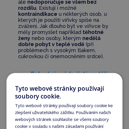
ale
nedoporučuje se všem bez
rozdílu
. Existují i možné
kontraindikace
u některých osob, u
kterých je použití vířivky spíše na
zvážení. Jak dlouho být ve vířivce by
měly promyslet například
těhotné
ženy
nebo osoby, kterým
nedělá
dobře pobyt v teplé vodě
(při
problémech s vysokým tlakem,
cukrovkou či onemocněním srdce).
„Pokud si nejste jistí, raději
se poraďte se svým lékařem.“
Tyto webové stránky používají
soubory cookie.
Užitečné rady při
Tyto webové stránky používají soubory cookie ke
zlepšení uživatelského zážitku. Používáním našich
využití vířivky
webových stránek souhlasíte se všemi soubory
Před vstupem do vířivky byste
cookie v souladu s našimi zásadami používání