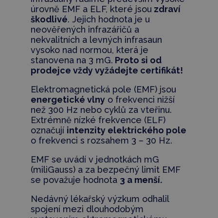
úrovně EMF a ELF, které jsou
zdraví
škodlivé
. Jejich hodnota je u
neověřených infrazářičů a
nekvalitních a levných infrasaun
vysoko nad normou, která je
stanovena na 3 mG.
Proto si od
prodejce vždy vyžádejte certifikát!
Elektromagnetická pole (EMF) jsou
energetické vlny
o frekvenci nižší
než 300 Hz nebo cyklů za vteřinu.
Extrémně nízké frekvence (ELF)
označují
intenzity elektrického pole
o frekvenci s rozsahem 3 – 30 Hz.
EMF se uvádí v jednotkách mG
(miliGauss) a za bezpečný limit EMF
se považuje hodnota
3 a menší.
Nedávný lékařský výzkum odhalil
spojení mezi dlouhodobým