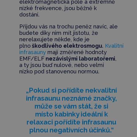
elektromagnetická pole a extrémně
nízké frekvence, jsou běžně k
dostání.
Přijdou vás na trochu peněz navíc, ale
budete díky nim mít jistotu, že
nerelaxujete někde, kde je
plno
škodlivého elektrosmogu
.
Kvalitní
infrasauny
mají změřené hodnoty
EMF/ELF
nezávislými laboratořemi
,
a ty jsou buď nulové, nebo velmi
nízko pod stanovenou normou.
„Pokud si pořídíte nekvalitní
infrasaunu neznámé značky,
může se vám stát, že si
místo kabinky ideální k
relaxaci pořídíte infrasaunu
plnou negativních účinků.“