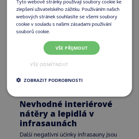
Tyto webové stránky používají soubory cookie ke
zlepšení uživatelského zážitku. Používáním našich
webových stránek souhlasíte se všemi soubory
cookie v souladu s našimi zásadami používání
souborů cookie.
Více informací
VŠE PŘIJMOUT
VŠE ODMÍTNOUT
ZOBRAZIT PODROBNOSTI
Nevhodné interiérové
nátěry a lepidlá v
infrasaunách
Další negativní účinky infrasauny jsou