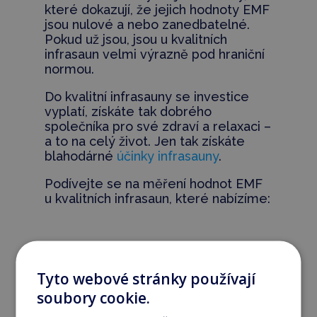
které dokazují, že jejich hodnoty EMF
jsou nulové a nebo zanedbatelné.
Pokud už jsou, jsou u kvalitních
infrasaun velmi výrazně pod hraniční
normou.
Do kvalitní infrasauny se investice
vyplatí, získáte tak dobrého
společníka pro své zdraví a relaxaci –
a to na celý život. Jen tak získáte
blahodárné
účinky infrasauny
.
Podívejte se na měření hodnot EMF
u kvalitních infrasaun, které nabízíme:
Tyto webové stránky používají
soubory cookie.