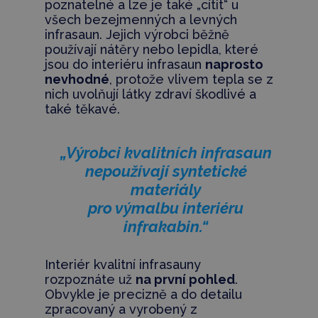
poznatelné a lze je také „cítit“ u
všech bezejmenných a levných
infrasaun. Jejich výrobci běžně
používají nátěry nebo lepidla, které
jsou do interiéru infrasaun
naprosto
nevhodné
, protože vlivem tepla se z
nich uvolňují látky zdraví škodlivé a
také těkavé.
„Výrobci kvalitních infrasaun
nepoužívají syntetické
materiály
pro výmalbu interiéru
infrakabin.“
Interiér kvalitní infrasauny
rozpoznáte už
na první pohled
.
Obvykle je precizně a do detailu
zpracovaný a vyrobený z