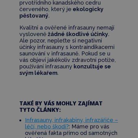
prvotřídního kanadského cedru
červeného, který je
ekologicky
pěstovaný
.
Kvalitní a ověřené infrasauny nemají
vysloveně
žádné škodlivé účinky
.
Ale pozor, nepleťte si negativní
účinky infrasauny s kontraindikacemi
saunování v infrasauně. Pokud se u
vás objeví jakékoliv zdravotní potíže,
používání infrasauny
konzultuje se
svým lékařem
.
TAKÉ BY VÁS MOHLY ZAJÍMAT
TYTO ČLÁNKY:
Infrasauny, infrakabiny, infrazářiče –
léčí, nebo škodí?
:
Máme pro vás
ověřená fakta přímo od samotných