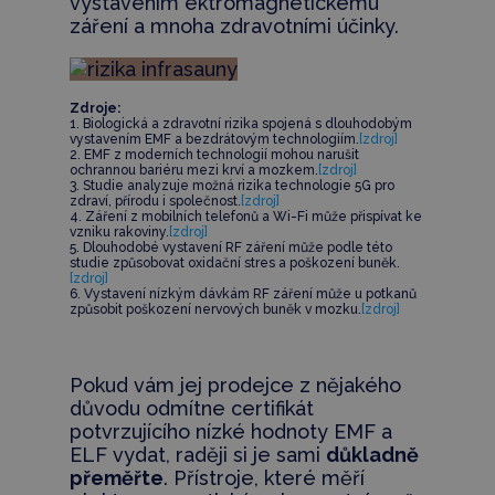
vystavením ektromagnetickému
záření a mnoha zdravotními účinky.
Zdroje:
1. Biologická a zdravotní rizika spojená s dlouhodobým
vystavením EMF a bezdrátovým technologiím.
[zdroj]
2. EMF z moderních technologií mohou narušit
ochrannou bariéru mezi krví a mozkem.
[zdroj]
3. Studie analyzuje možná rizika technologie 5G pro
zdraví, přírodu i společnost.
[zdroj]
4. Záření z mobilních telefonů a Wi-Fi může přispívat ke
vzniku rakoviny.
[zdroj]
5. Dlouhodobé vystavení RF záření může podle této
studie způsobovat oxidační stres a poškození buněk.
[zdroj]
6. Vystavení nízkým dávkám RF záření může u potkanů
způsobit poškození nervových buněk v mozku.
[zdroj]
Pokud vám jej prodejce z nějakého
důvodu odmítne certifikát
potvrzujícího nízké hodnoty EMF a
ELF vydat, raději si je sami
důkladně
přeměřte
. Přístroje, které měří