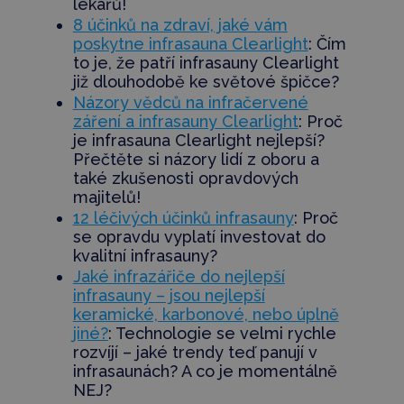
lékařů!
8 účinků na zdraví, jaké vám
poskytne infrasauna Clearlight
: Čím
to je, že patří infrasauny Clearlight
již dlouhodobě ke světové špičce?
Názory vědců na infračervené
záření a infrasauny Clearlight
: Proč
je infrasauna Clearlight nejlepší?
Přečtěte si názory lidí z oboru a
také zkušenosti opravdových
majitelů!
12 léčivých účinků infrasauny
: Proč
se opravdu vyplatí investovat do
kvalitní infrasauny?
Jaké infrazářiče do nejlepší
infrasauny – jsou nejlepší
keramické, karbonové, nebo úplně
jiné?
: Technologie se velmi rychle
rozvíjí – jaké trendy teď panují v
infrasaunách? A co je momentálně
NEJ?