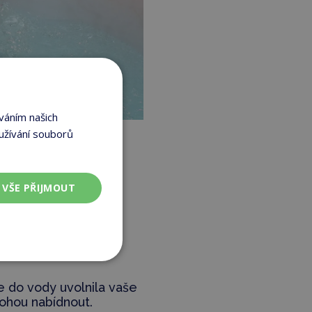
váním našich
užívání souborů
VŠE PŘIJMOUT
s
onemocnění
ní sílu.“
se do vody uvolnila vaše
mohou nabídnout.