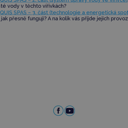
sté vody v těchto vířivkách?
QUIS SPAS – 3. část (technologie a energetická spo
a jak přesně fungují? A na kolik vás přijde jejich provo