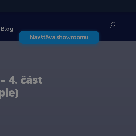
✕
Blog
Návštěva showroomu
 4. část
pie)