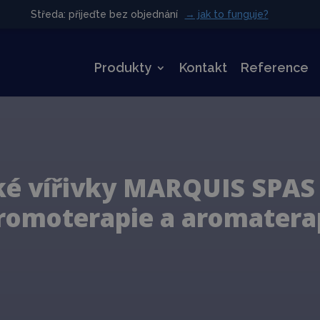
Středa: přijeďte bez objednání
Středa: přijeďte bez objednání
→ jak to funguje?
→ jak to funguje?
Produkty
Kontakt
Reference
é vířivky MARQUIS SPAS –
romoterapie a aromatera