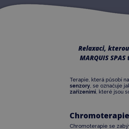
Relaxaci, kterou
MARQUIS SPAS to
Terapie, která působí n
senzory
, se označuje j
zařízeními
, které jsou
Chromoterapie
Chromoterapie se zab