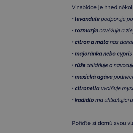
V nabídce je hned někol
•
levandule
podporuje poz
• rozmarýn
osvěžuje a zl
• citron a máta
nás dokon
• majoránka nebo cypřiš
• růže
zklidňuje a navozu
• mexická agáve
podněcu
• citronella
uvolňuje mys
• kadidlo
má uklidňující 
Pořiďte si domů svou vl