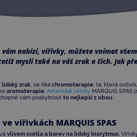
 vám nabízí, vířivky, můžete vnímat všem
tiž myslí také na váš zrak a čich. Jak př
a
lidský zrak
, se říká
chromoterapie
, ta, která ovliv
ako
aromaterapie
.
Americké vířivky
MARQUIS SPAS j
 schopné vám poskytnout
to nejlepší z obou
.
 ve vířivkách MARQUIS SPAS
ývá
vlivem světla a barev na lidský biorytmus
. Víři