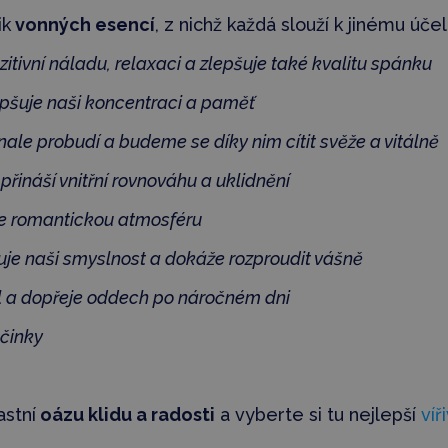
ik
vonných esencí
, z nichž každá slouží k jinému účel
itivní náladu, relaxaci a zlepšuje také kvalitu spánku
epšuje naši koncentraci a paměť
ale probudí a budeme se díky nim cítit svěže a vitálně
přináší vnitřní rovnováhu a uklidnění
je romantickou atmosféru
je naši smyslnost a dokáže rozproudit vášně
l a dopřeje oddech po náročném dni
účinky
astní
oázu klidu a radosti
a vyberte si tu nejlepší
ví