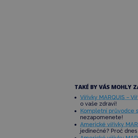
TAKÉ BY VÁS MOHLY Z
Vířivky MARQUIS – Víř
o vaše zdraví!
Kompletní průvodce s
nezapomenete!
Americké vířivky MARQ
jedinečné? Proč dnes 
Americké vířivky MARQ