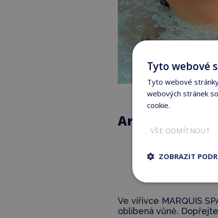
Tyto webové s
Tyto webové stránky 
webových stránek sou
cookie.
Více informací
Aromaterapie 
VŠE ODMÍTNOUT
ZOBRAZIT POD
– pomáh
a moho
Ve vířivce MARQUIS SP
oblíbená vůně. Dopřejte