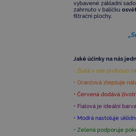
vybavené základní sad
zahrnuto v balíčku
osvě
filtrační plochy.
„S
Jaké účinky na nás jedn
• Žlutá v nás probouzí r
• Oranžová zlepšuje nál
• Červená dodává životní
• Fialová je ideální barv
• Modrá nastoluje uklidn
• Zelená podporuje pokoj