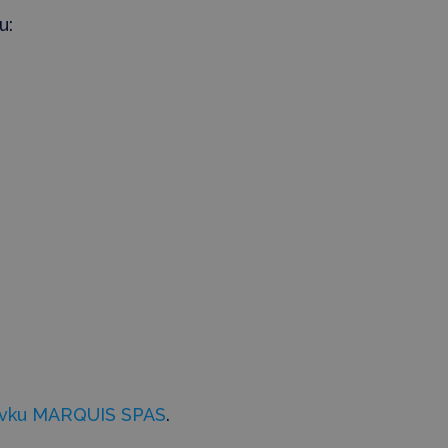
u:
řivku MARQUIS SPAS
.