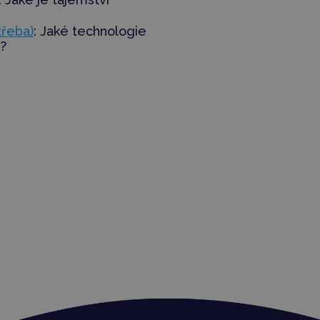
třeba)
: Jaké technologie
z?