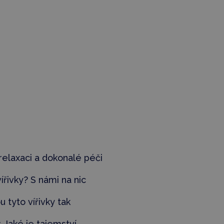
 relaxaci a dokonalé péči
ířivky? S námi na nic
ou tyto vířivky tak
:
Jaké je tajemství