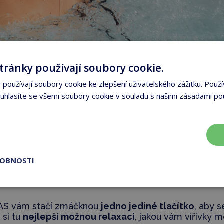
tránky používají soubory cookie.
používají soubory cookie ke zlepšení uživatelského zážitku. Použí
hlasíte se všemi soubory cookie v souladu s našimi zásadami po
ve vířivkách MARQUIS SPAS
„Také vůně silně působí na náš organismu
ROBNOSTI
ají při léčbě různých psychosomatických 
u posílit naši fyzickou, duševní i emocionál
AS vám stačí zmáčknou
jedno jediné tlačítko
, aby 
 si tu
nejlepší možnou relaxaci
, jakou vám vířivky 