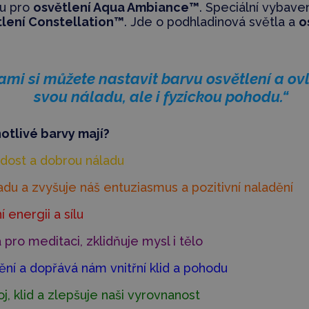
ou pro
osvětlení Aqua Ambiance™
. Speciální vybave
tlení Constellation™
. Jde o podhladinová světla a
o
ami si můžete nastavit barvu osvětlení a ovl
svou náladu, ale i fyzickou pohodu.“
otlivé barvy mají?
adost a dobrou náladu
adu a zvyšuje náš entuziasmus a pozitivní naladění
 energii a sílu
a pro meditaci, zklidňuje mysl i tělo
ění a dopřává nám vnitřní klid a pohodu
, klid a zlepšuje naši vyrovnanost