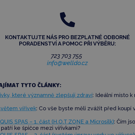

KONTAKTUJTE NÁS PRO BEZPLATNÉ ODBORNÉ
PORADENSTVÍ
A POMOC PŘI VÝBĚRU:
723 703 755
info@welldo.cz
AJÍMAT TYTO ČLÁNKY:
ivky, které významně zlepšují zdraví
: Ideální místo k
větem vířivek
: Co vše byste měli zvážit před koupí v
UIS SPAS – 1. část (H.O.T ZONE a Microsilk)
: Čím js
patří ke špičce mezi vířivkami?
UIS SPAS – 2. část (systém úpravy vody ve vířivce)