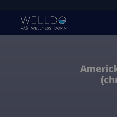
Americk
(ch