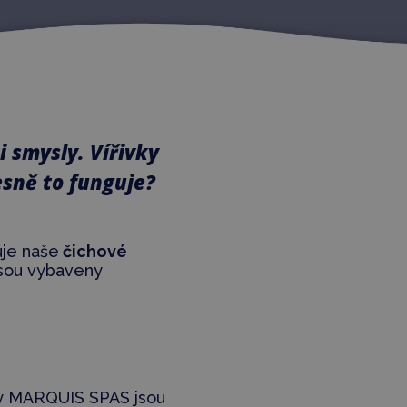
i smysly. Vířivky
esně to funguje?
ňuje naše
čichové
sou vybaveny
vky MARQUIS SPAS jsou