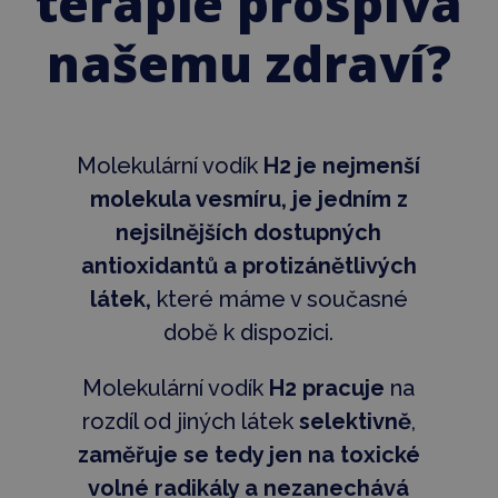
terapie prospívá
našemu zdraví?
Molekulární vodík
H2 je nejmenší
molekula vesmíru, je jedním z
nejsilnějších dostupných
antioxidantů a protizánětlivých
látek,
které máme v současné
době k dispozici.
Molekulární vodík
H2 pracuje
na
rozdíl od jiných látek
selektivně
,
zaměřuje se tedy jen na toxické
volné radikály a nezanechává