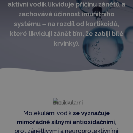
aktivní vodík likviduje příčinu zánětů a
zachovává účinnost imunitního
systému – na rozdíl od kortikoidů,
které likvidují zánět tím, že zabíjí bílé
krvinky).
Molekulární vodík
se vyznačuje
mimořádně silnými antioxidačními
,
protizánětlivými a neuroprotektivními