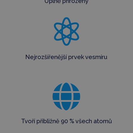
Úplně přirozený

Nejrozšířenější prvek vesmíru

Tvoří přibližně 90 % všech atomů