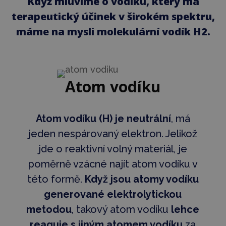
Když mluvíme o vodíku, který má
terapeutický účinek v širokém spektru,
máme na mysli molekulární vodík H2.
Atom vodíku
Atom vodíku (H) je neutrální
, má
jeden nespárovaný elektron. Jelikož
jde o reaktivní volný materiál, je
poměrně vzácné najít atom vodíku v
této formě.
Když jsou atomy vodíku
generované elektrolytickou
metodou
, takový atom vodíku
lehce
reaguje s jiným atomem vodíku
za