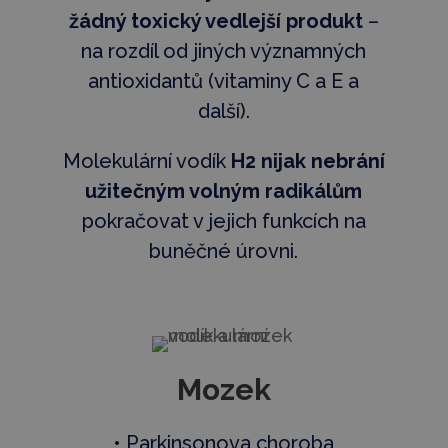
žádný toxický vedlejší produkt
–
na rozdíl od jiných významných
antioxidantů (vitaminy C a E a
další).
Molekulární vodík
H2 nijak nebrání
užitečným volným radikálům
pokračovat v jejich funkcích na
buněčné úrovni.
Mozek
• Parkinsonova choroba