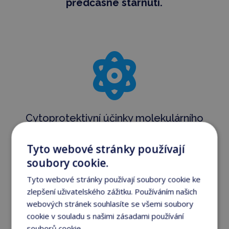
předčasné stárnutí.

Cytoprotektivní účinky molekulárního
vodíku nám
pomáhají chránit před
Tyto webové stránky používají
škodlivými chemikáliemi.
soubory cookie.
Tyto webové stránky používají soubory cookie ke

zlepšení uživatelského zážitku. Používáním našich
webových stránek souhlasíte se všemi soubory
cookie v souladu s našimi zásadami používání
souborů cookie.
Více informací