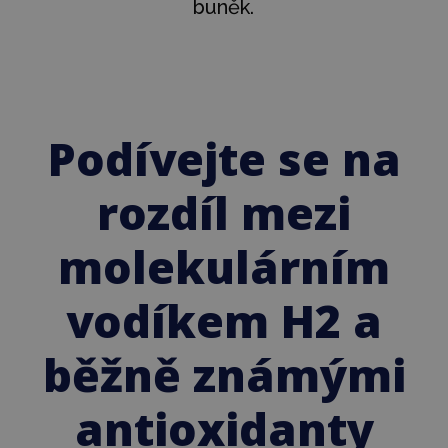
buněk.
Podívejte se na
rozdíl mezi
molekulárním
vodíkem H2 a
běžně známými
antioxidanty