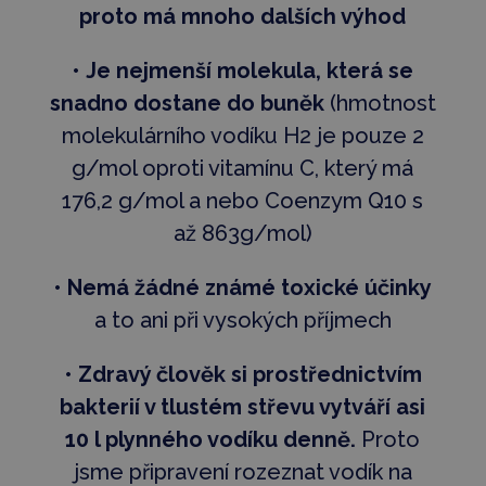
proto má mnoho dalších výhod
•
Je nejmenší molekula, která se
snadno dostane do buněk
(hmotnost
molekulárního vodíku H2 je pouze 2
g/mol oproti vitamínu C, který má
176,2 g/mol a nebo Coenzym Q10 s
až 863g/mol)
•
Nemá žádné známé toxické účinky
a to ani při vysokých příjmech
•
Zdravý člověk si prostřednictvím
bakterií v tlustém střevu vytváří asi
10 l plynného vodíku denně.
Proto
jsme připravení rozeznat vodík na