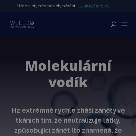
Středa: přijeďte bez objednání
Středa: přijeďte bez objednání
→ jak to funguje?
→ jak to funguje?
✕
Molekulární
vodík
H2 extrémně rychle zháší záněty ve
tkáních tím, že neutralizuje látky,
způsobující zánět (to znamená, že