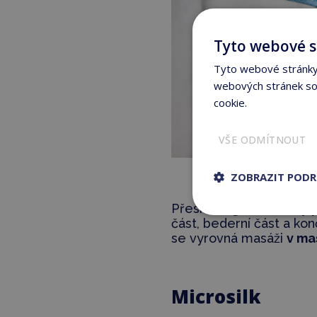
Tyto webové s
Tyto webové stránky 
webových stránek sou
cookie.
Více informací
VŠE ODMÍTNOUT
ZOBRAZIT POD
Přesně
regulovatelný 
část, bederní část a kon
se vyrovná masáži
v ma
Microsilk