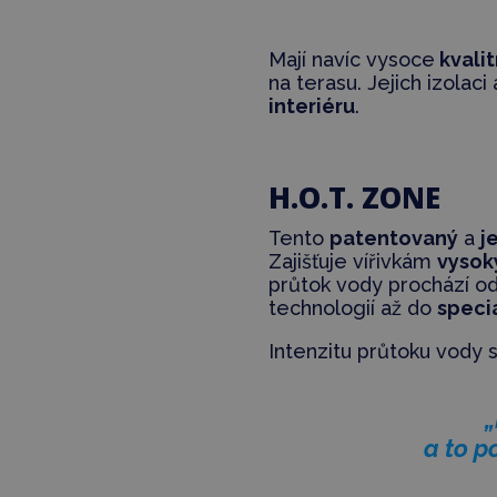
Mají navíc vysoce
kvalit
na terasu. Jejich izolac
interiéru
.
H.O.T. ZONE
Tento
patentovaný
a
j
Zajišťuje vířivkám
vysok
průtok vody prochází o
technologií až do
speci
Intenzitu průtoku vody
„
a to p