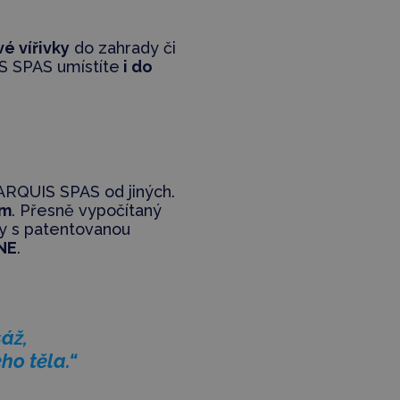
é vířivky
do zahrady či
IS SPAS umístíte
i do
MARQUIS SPAS od jiných.
em
. Přesně vypočítaný
y s patentovanou
NE
.
áž,
ho těla.“