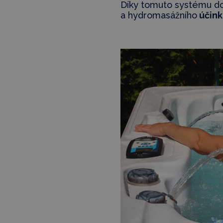
Díky tomuto systému d
a hydromasážního
účink