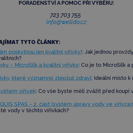
PORADENSTVÍ
A POMOC PŘI VÝBĚRU:
723 703 755
info@welldo.cz
AJÍMAT TYTO ČLÁNKY:
m poskytnou jen kvalitní vířivky!
: Jak
jednou provžd
valitních?
vky – MicroSilk a kvalitní vířivky
: Co je to MicroSilk a
ivky, které významně zlepšují zdraví
: Ideální místo k
větem vířivek
: Co vše byste měli zvážit před koupí v
UIS SPAS – 2. část (systém úpravy vody ve vířivce)
sté vody v těchto vířivkách?