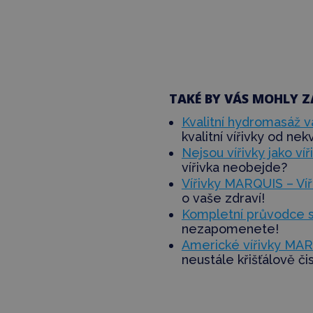
TAKÉ BY VÁS MOHLY Z
Kvalitní hydromasáž vá
kvalitní vířivky od nek
Nejsou vířivky jako víři
vířivka
neobejde
?
Vířivky MARQUIS – Víř
o vaše zdraví!
Kompletní průvodce s
nezapomenete!
Americké vířivky MARQ
neustále křišťálově či