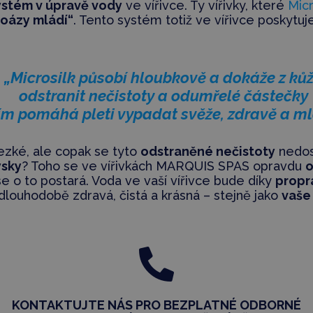
ystém v úpravě vody
ve vířivce. Ty vířivky, které
Mic
„oázy mládí“
. Tento systém totiž ve vířivce poskytu
„Microsilk působí hloubkově a dokáže z ků
odstranit nečistoty a odumřelé částečky
tím pomáhá pleti vypadat svěže, zdravě a ml
 hezké, ale copak se tyto
odstraněné nečistoty
nedos
ysky
? Toho se ve vířivkách MARQUIS SPAS opravdu
o
e o to postará. Voda ve vaší vířivce bude díky
propr
dlouhodobě zdravá, čistá a krásná – stejně jako
vaše

KONTAKTUJTE NÁS PRO BEZPLATNÉ ODBORNÉ