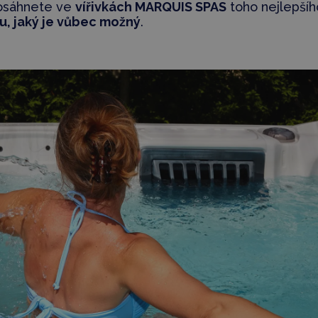
osáhnete ve
vířivkách MARQUIS SPAS
toho nejlepšíh
u, jaký je vůbec možný
.