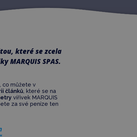
tou, které se zcela
ačky MARQUIS SPAS.
, co můžete v
rii článků
, které se na
etry
vířivek MARQUIS
nete za své peníze ten
m
“