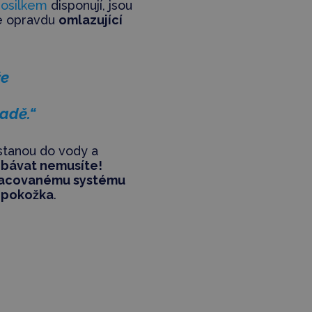
rosilkem
disponují, jsou
je opravdu
omlazující
že
adě.“
tanou do vody a
bávat nemusíte!
acovanému systému
 pokožka
.