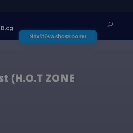
✕
Blog
Návštěva showroomu
st (H.O.T ZONE