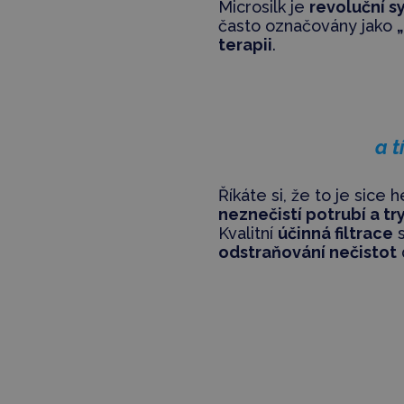
Microsilk je
revoluční s
často označovány jako
terapii
.
a 
Říkáte si, že to je sice
neznečistí potrubí a tr
Kvalitní
účinná filtrace
s
odstraňování nečistot