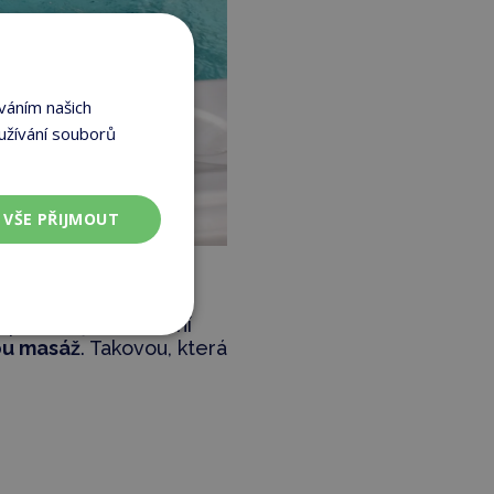
váním našich
užívání souborů
VŠE PŘIJMOUT
 pokračuje na hrudní
ou masáž
. Takovou, která