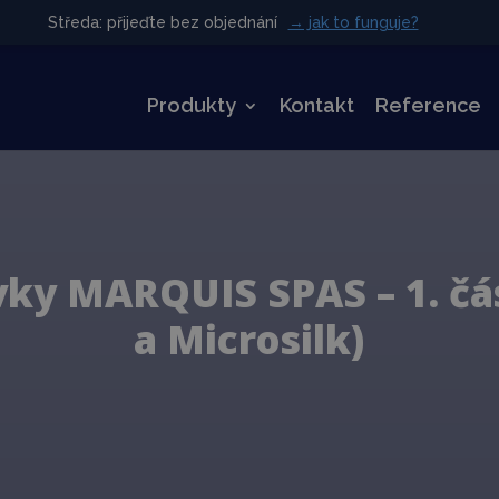
Středa: přijeďte bez objednání
Středa: přijeďte bez objednání
→ jak to funguje?
→ jak to funguje?
Produkty
Kontakt
Reference
vky MARQUIS SPAS – 1. čá
a Microsilk)