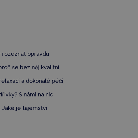
y rozeznat
opravdu
 proč
se bez ně
j kvalitní
 relaxaci a dokonalé péči
ířivky? S námi na nic
:
Jaké je tajemství