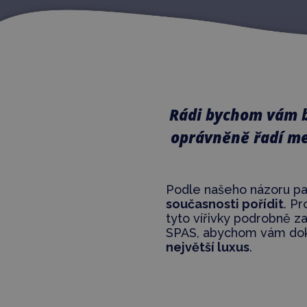
Rádi bychom vám bl
oprávněně řadí me
Podle našeho názoru pa
současnosti pořídit
. P
tyto vířivky podrobně 
SPAS, abychom vám doká
největší luxus
.