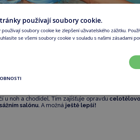
tránky používají soubory cookie.
používají soubory cookie ke zlepšení uživatelského zážitku. Použí
hlasíte se všemi soubory cookie v souladu s našimi zásadami po
ROBNOSTI
průtok vody
směřuje postupně na krk a ramena, poté
čí u noh a chodidel. Tím zajišťuje opravdu
celotělov
sážním salónu
. A možná
ještě lepší!