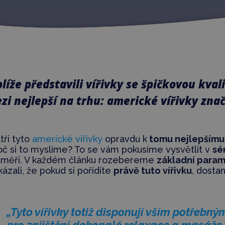
íže představili vířivky se špičkovou kvali
zi nejlepší na trhu: americké vířivky zn
tří tyto
americké vířivky
opravdu k
tomu nejlepšímu
roč si to myslíme? To se vám pokusíme vysvětlit v
sé
zaměří. V každém článku rozebereme
základní param
zali, že pokud si pořídíte
právě tuto vířivku
, dosta
„Tyto vířivky totiž disponují vším potřebný
pro zajištění dokonalé relaxace a masáže.