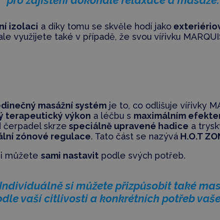
ní izolaci
a díky tomu se skvěle hodí jako
exteriériov
i ale využijete také v případě, že svou vířivku MARQU
edinečný masážní systém
je to, co odlišuje vířivky 
ý terapeutický výkon
a léčbu s
maximálním efekt
d čerpadel skrze
speciálně upravené hadice
a trysk
ální zónové regulace
. Tato část se nazývá
H.O.T ZO
 si můžete
sami nastavit
podle svých potřeb.
Individuálně si můžete přizpůsobit také mas
odle vaší citlivosti a konkrétních potřeb vaše