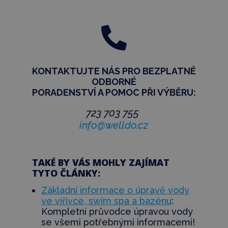

KONTAKTUJTE NÁS PRO BEZPLATNÉ
ODBORNÉ
PORADENSTVÍ
A POMOC PŘI VÝBĚRU:
723 703 755
info@welldo.cz
TAKÉ BY VÁS MOHLY ZAJÍMAT
TYTO ČLÁNKY:
Základní informace o úpravě vody
ve vířivce, swim spa a bazénu
:
K
ompletní průvodce úpravou vody
se všemi potřebnými informacemi!