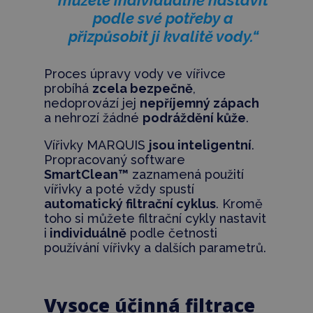
můžete individuálně nastavit
podle své potřeby a
přizpůsobit ji kvalitě vody.“
Proces úpravy vody ve vířivce
probíhá
zcela bezpečně
,
nedoprovází jej
nepříjemný zápach
a nehrozí žádné
podráždění kůže
.
Vířivky MARQUIS
jsou inteligentní
.
Propracovaný software
SmartClean™
zaznamená použití
vířivky a poté vždy spustí
automatický filtrační cyklus
. Kromě
toho si můžete filtrační cykly nastavit
i
individuálně
podle četnosti
používání vířivky a dalších parametrů.
Vysoce účinná filtrace