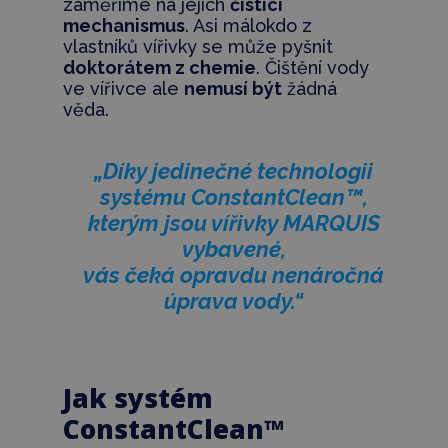
zaměříme na jejich
čistící
mechanismus
. Asi málokdo z
vlastníků vířivky se může pyšnit
doktorátem z chemie
. Čištění vody
ve vířivce ale
nemusí být
žádná
věda.
„Díky jedinečné technologii
systému ConstantClean™,
kterým jsou vířivky MARQUIS
vybavené,
vás čeká opravdu nenáročná
úprava vody.“
Jak systém
ConstantClean™