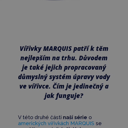
Vířivky MARQUIS patří k těm
nejlepším na trhu. Důvodem
je také jejich propracovaný
důmyslný systém úpravy vody
ve vířivce. Čím je jedinečný a
jak funguje?
V této druhé části
naší série
o
amerických vířivkách MARQUIS
se