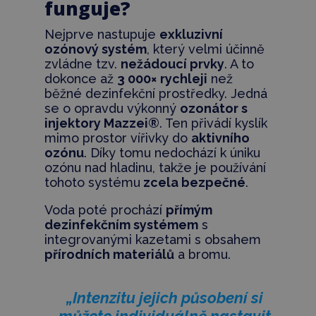
funguje?
Nejprve nastupuje
exkluzivní
ozónový systém
, který velmi účinně
zvládne tzv.
nežádoucí prvky
. A to
dokonce až
3 000× rychleji
než
běžné dezinfekční prostředky. Jedná
se o opravdu výkonný
ozonátor s
injektory Mazzei®
. Ten přivádí kyslík
mimo prostor vířivky do
aktivního
ozónu
. Díky tomu nedochází k úniku
ozónu nad hladinu, takže je používání
tohoto systému
zcela bezpečné
.
Voda poté prochází
přímým
dezinfekčním systémem
s
integrovanými kazetami s obsahem
přírodních materiálů
a bromu.
„Intenzitu jejich působení si