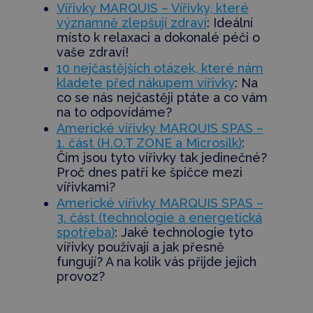
Vířivky MARQUIS – Vířivky, které
významně zlepšují zdraví
: Ideální
místo k relaxaci a dokonalé péči o
vaše zdraví!
10 nejčastějších otázek, které nám
kladete před nákupem vířivky
:
Na
co se nás nejčastěji ptáte a co vám
na to odpovídáme?
Americké vířivky MARQUIS SPAS –
1. část (H.O.T ZONE a Microsilk)
:
Čím jsou tyto vířivky tak jedinečné?
Proč dnes patří ke špičce mezi
vířivkami?
Americké vířivky MARQUIS SPAS –
3. část (technologie a energetická
spotřeba)
: Jaké technologie tyto
vířivky používají a jak přesně
fungují? A na kolik vás přijde jejich
provoz?