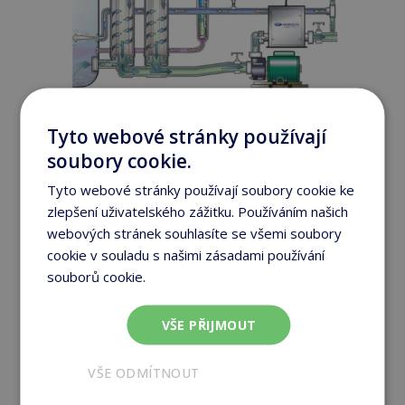
Tyto webové stránky používají
Proces úpravy vody ve
soubory cookie.
vířivce MARQUIS
Tyto webové stránky používají soubory cookie ke
Skimmer Vortex System zachytí
zlepšení uživatelského zážitku. Používáním našich
všechny povrchové nečistoty
jako
webových stránek souhlasíte se všemi soubory
jsou zbytky kosmetických produktů
cookie v souladu s našimi zásadami používání
(tělová mléka a oleje, pleťové vody,
souborů cookie.
Více informací
make-up a další). Tyto nečistoty se
zachytávají ve
filtračních kartuších
.
S pomocí bezpečného systému sání
VŠE PŘIJMOUT
je čerpána voda z
prostoru pro nohy
.
Filtrační systém nutí vodu proudit
VŠE ODMÍTNOUT
směrem nahoru
, takže všechny