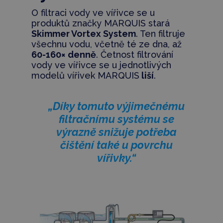
O filtraci vody ve vířivce se u
produktů značky MARQUIS stará
Skimmer Vortex System
. Ten filtruje
všechnu vodu, včetně té ze dna, až
60-160× denně
. Četnost filtrování
vody ve vířivce se u jednotlivých
modelů vířivek MARQUIS
liší
.
„Díky tomuto výjimečnému
filtračnímu systému se
výrazně snižuje potřeba
čištění také u povrchu
vířivky.“