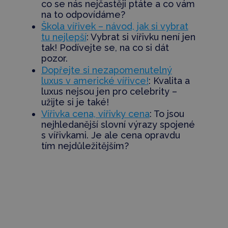
co se nás nejčastěji ptáte a co vám
na to odpovídáme?
Škola vířivek – návod, jak si vybrat
tu nejlepší
: Vybrat si vířivku není jen
tak! Podívejte se, na co si dát
pozor.
Dopřejte si nezapomenutelný
luxus v americké vířivce!
: Kvalita a
luxus nejsou jen pro celebrity –
užijte si je také!
Vířivka cena, vířivky cena
: To jsou
nejhledanější slovní výrazy spojené
s vířivkami. Je ale cena opravdu
tím nejdůležitějším?