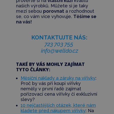
prověřte si na
vlastní kůži
kvalitu
našich výrobků. Můžete si je taky
mezi sebou
porovnat
a rozhodnout
se, co vám více vyhovuje.
Těšíme se
na vás!
KONTAKTUJTE NÁS:
723 703 755
info@welldo.cz
TAKÉ BY VÁS MOHLY ZAJÍMAT
TYTO ČLÁNKY:
Měsíční náklady a záruky na vířivky
:
Proč by vás při koupi vířivky
neměly v první řadě zajímat
pořizovací cena vířivky či exkluzivní
slevy?
10 nejčastějších otázek, které nám
kladete před nákupem vířivky
: Na