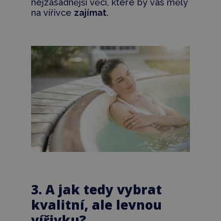
nejzásadnější věci, které by vás měly
na vířivce
zajímat
.
3. A jak tedy vybrat
kvalitní, ale levnou
vířivku?