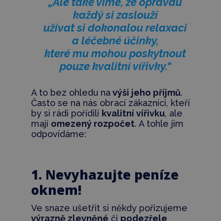
„Ale také víme, že opravdu
každý si zaslouží
užívat si dokonalou relaxaci
a léčebné účinky,
které mu mohou poskytnout
pouze kvalitní vířivky.“
A to bez ohledu na
výši jeho příjmů
.
Často se na nás obrací zákazníci, kteří
by si rádi pořídili
kvalitní vířivku
, ale
mají
omezený rozpočet
. A tohle jim
odpovídáme:
1. Nevyhazujte peníze
oknem!
Ve snaze ušetřit si někdy pořizujeme
výrazně zlevněné
či
podezřele