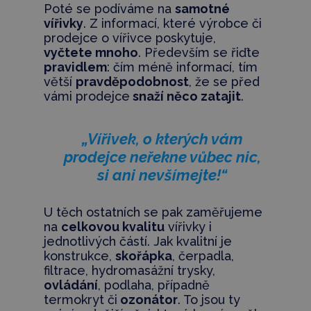
Poté se podíváme na
samotné
vířivky
. Z informací, které výrobce či
prodejce o vířivce poskytuje,
vyčtete mnoho
. Především se řiďte
pravidlem
: čím méně informací, tím
větší
pravděpodobnost
, že se před
vámi prodejce
snaží něco zatajit
.
„Vířivek, o kterých vám
prodejce neřekne vůbec nic,
si ani nevšímejte!“
U těch ostatních se pak zaměřujeme
na
celkovou kvalitu
vířivky i
jednotlivých částí. Jak kvalitní je
konstrukce,
skořápka
, čerpadla,
filtrace, hydromasážní trysky,
ovládání
, podlaha, případně
termokryt či
ozonátor
. To jsou ty