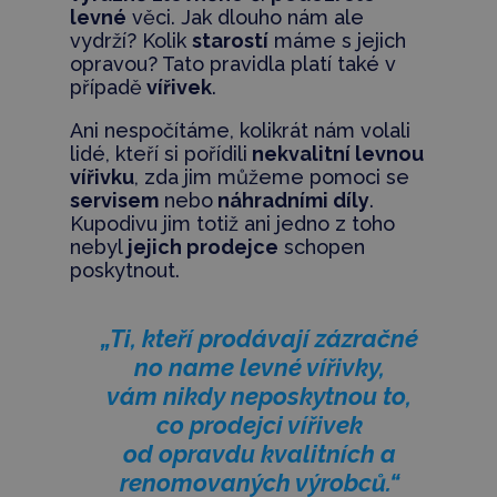
levné
věci. Jak dlouho nám ale
vydrží? Kolik
starostí
máme s jejich
opravou? Tato pravidla platí také v
případě
vířivek
.
Ani nespočítáme, kolikrát nám volali
lidé, kteří si pořídili
nekvalitní levnou
vířivku
, zda jim můžeme pomoci se
servisem
nebo
náhradními díly
.
Kupodivu jim totiž ani jedno z toho
nebyl
jejich prodejce
schopen
poskytnout.
„Ti, kteří prodávají zázračné
no name levné vířivky,
vám nikdy neposkytnou to,
co prodejci vířivek
od opravdu kvalitních a
renomovaných výrobců.“