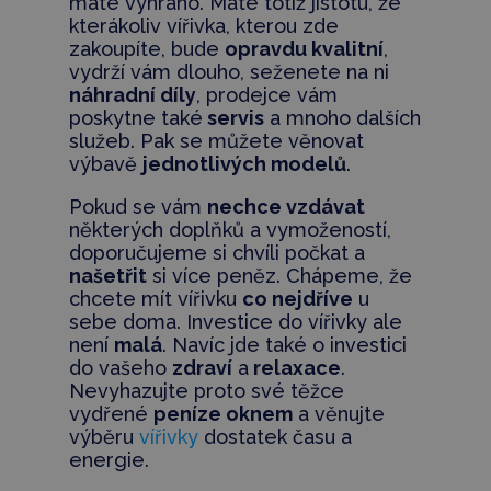
máte vyhráno. Máte totiž jistotu, že
kterákoliv vířivka, kterou zde
zakoupíte, bude
opravdu kvalitní
,
vydrží vám dlouho, seženete na ni
náhradní díly
, prodejce vám
poskytne také
servis
a mnoho dalších
služeb. Pak se můžete věnovat
výbavě
jednotlivých modelů
.
Pokud se vám
nechce vzdávat
některých doplňků a vymožeností,
doporučujeme si chvíli počkat a
našetřit
si více peněz. Chápeme, že
chcete mít vířivku
co nejdříve
u
sebe doma. Investice do vířivky ale
není
malá
. Navíc jde také o investici
do vašeho
zdraví
a
relaxace
.
Nevyhazujte proto své těžce
vydřené
peníze oknem
a věnujte
výběru
vířivky
dostatek času a
energie.