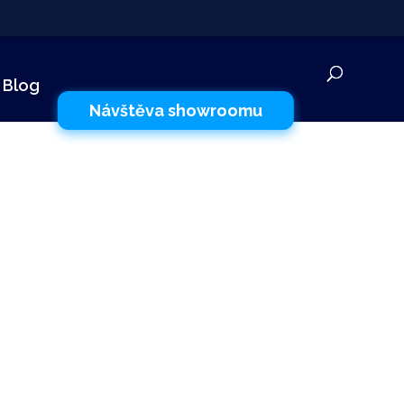
✕
Blog
Návštěva showroomu