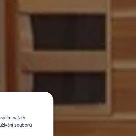
váním našich
užívání souborů