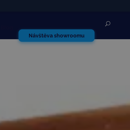
✕
Blog
Návštěva showroomu