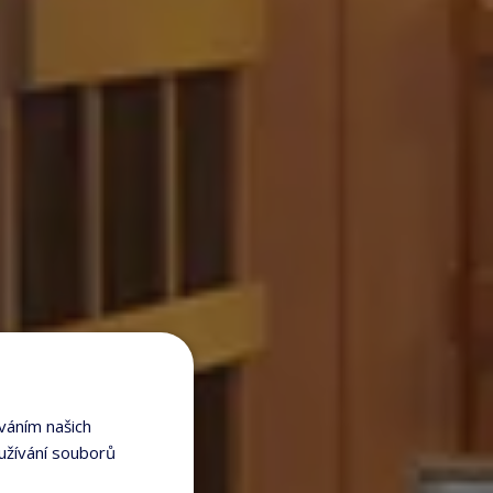
váním našich
užívání souborů