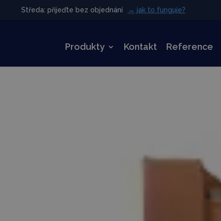
Středa: přijeďte bez objednání
Středa: přijeďte bez objednání
→ jak to funguje?
→ jak to funguje?
Produkty
Kontakt
Reference