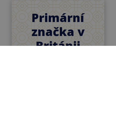
Primární
značka v
Británii
Dnes jsou již primární značkou ve
Velké Británii, kde je schvalují a
používají i lékařský odborníci.