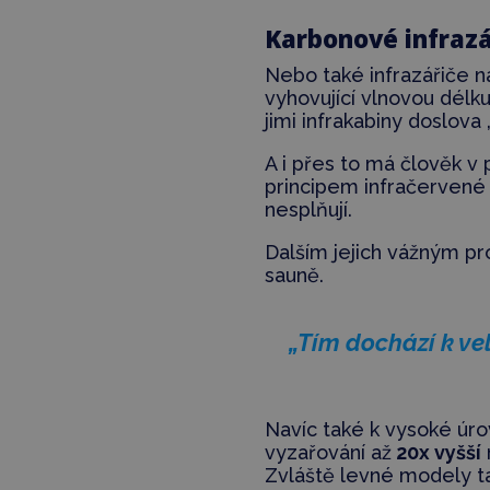
Karbonové infrazá
Nebo také infrazářiče na
vyhovující vlnovou délku
jimi infrakabiny doslova
A i přes to má člověk v 
principem infračervené t
nesplňují.
Dalším jejich vážným 
sauně.
„Tím dochází k ve
Navíc také k vysoké úro
vyzařování až
20x vyšší
Zvláště levné modely t