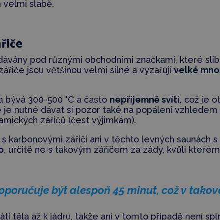
 velmi slabě.
řiče
odávány pod různými obchodními značkami, které slib
ářiče jsou většinou velmi silné a vyzařují
velké mno
a bývá 300-500 °C a často
nepříjemně svítí
, což je 
ě je nutné dávat si pozor také na popálení vzhlede
mických zářičů (čest výjimkám).
s karbonovými zářiči ani v těchto levných saunách 
o
, určitě ne s takovým zářičem za zády, kvůli které
oporučuje být alespoň 45 minut, což v takové
tí těla až k jádru, takže ani v tomto případě není sp