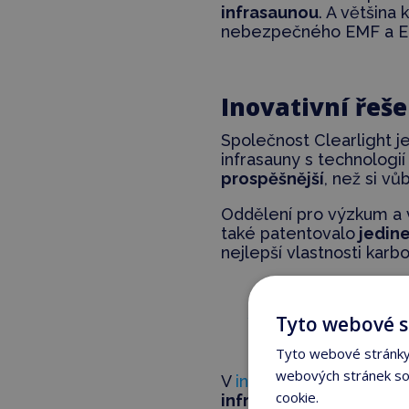
infrasaunou
. A většina
nebezpečného EMF a E
Inovativní řeše
Společnost Clearlight j
infrasauny s technologií
prospěšnější
, než si v
Oddělení pro výzkum a vý
také patentovalo
jedine
nejlepší vlastnosti kar
„Veškeré problem
Tyto webové s
Tyto webové stránky 
webových stránek sou
V
infrasaunách Clearligh
cookie.
Více informací
infračervené teplo
. Jd