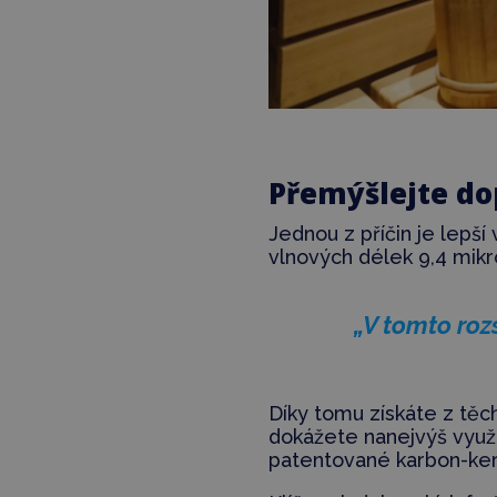
Přemýšlejte d
Jednou z příčin je lepší
vlnových délek 9,4 mikr
„V tomto roz
Díky tomu získáte z těc
dokážete nanejvýš využí
patentované karbon-ker