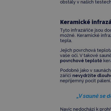
obstály v našich testech
Keramické infrazá
Tyto infrazářiče jsou d
možné. Keramické infraz
tepla.
Jejich povrchová teplot
vaše oči. V takové saun
povrchové teplotě
kera
Podobně jako v saunách 
zářiči
nevydržíte dlouh
nepříjemný pocit pálení.
„V sauně se d
Navíc nedochází k prohřá