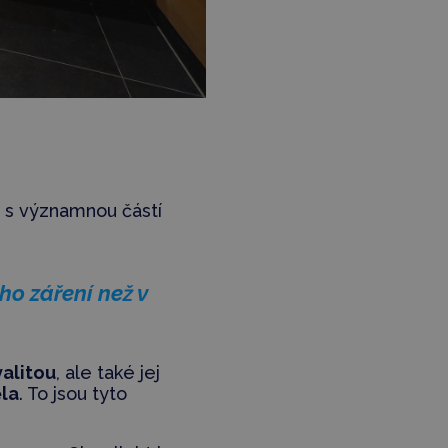
) s významnou částí
ho záření než v
valitou
, ale také jej
ěla
. To jsou tyto