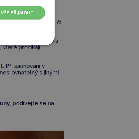
VŠE PŘIJMOUT
ň nejúčinnější
é knihy nebo časopisu či
ušťky lidského vlasu) a
které pronikají
. Při saunování v
e nesrovnatelný s jinými
auny
, podívejte se na