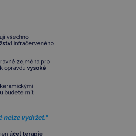
ují všechno
žství
infračerveného
otravné zejména pro
m k opravdu
vysoké
s keramickými
mu budete mít
 nelze vydržet.“
lněn
účel terapie