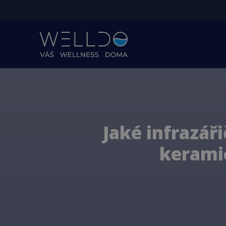
Jaké infrazáři
keramic