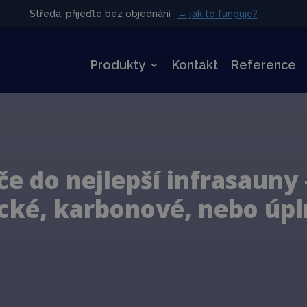
Středa: přijeďte bez objednání
Středa: přijeďte bez objednání
→ jak to funguje?
→ jak to funguje?
Produkty
Kontakt
Reference
če do nejlepší infrasauny 
ké, karbonové, nebo úpl