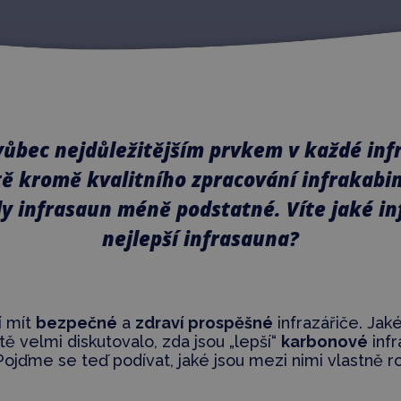
 vůbec nejdůležitějším prvkem v každé in
tě kromě kvalitního zpracování infrakabin
ly infrasaun méně podstatné. Víte jaké in
nejlepší infrasauna?
í mít
bezpečné
a
zdraví prospěšné
infrazářiče. Jak
ě velmi diskutovalo, zda jsou „lepší“
karbonové
infr
Pojďme se teď podívat, jaké jsou mezi nimi vlastně ro