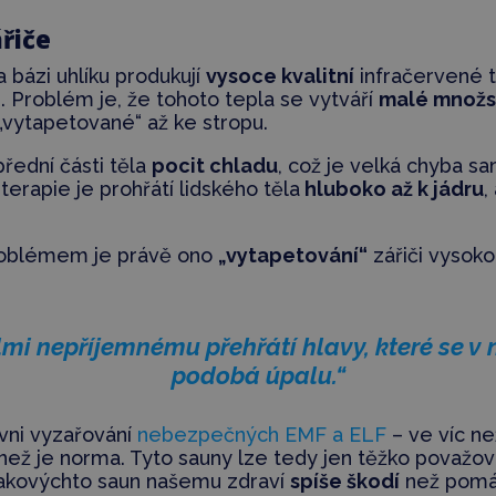
řiče
 bázi uhlíku produkují
vysoce kvalitní
infračervené t
. Problém je, že tohoto tepla se vytváří
malé množs
 „vytapetované“ až ke stropu.
přední části těla
pocit chladu
, což je velká chyba s
erapie je prohřátí lidského těla
hluboko až k jádru
,
problémem je právě ono
„vytapetování“
zářiči vysoko 
lmi nepříjemnému přehřátí hlavy, které se v
podobá úpalu.“
vni vyzařování
nebezpečných EMF a ELF
– ve víc ne
než je norma. Tyto sauny lze tedy jen těžko považov
akovýchto saun našemu zdraví
spíše škodí
než pomáh