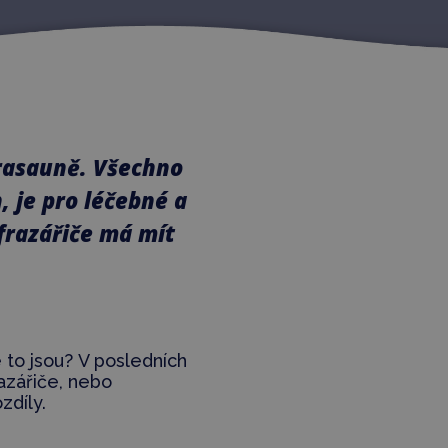
frasauně. Všechno
, je pro léčebné a
frazářiče má mít
é to jsou? V posledních
azářiče, nebo
zdíly.