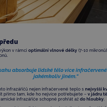
opředu
 výkon v rámci
optimální vlnové délky
(7-10 mikronů
onů.
sahu absorbuje lidské tělo více infračervené
jakémkoliv jiném.“
hto infrazářičů nejen infračervené teplo s
nejvyšší k
t přímo tam, kde ho nejvíce potřebujete –
v jádru t
amické infrazářiče schopné prohřát až
do hloubky
.