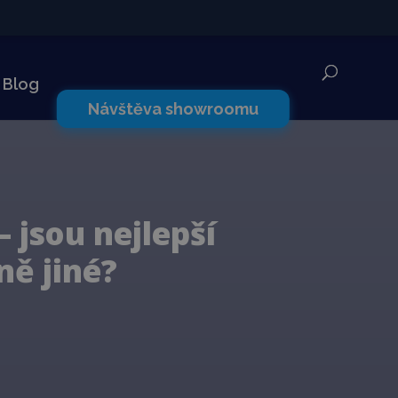
✕
Blog
Návštěva showroomu
– jsou nejlepší
ně jiné?