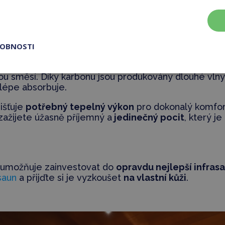
ždé strany.
lotách dostáváte tu
nejlepší možnou terapii
a zárove
 A to vše zatímco pohodlně
relaxujete
při čtení dobr
bavujete se roky hromaděného stresu.
ROBNOSTI
vořeny
mikrotenkými karbonovými vlákny
(1/1000 tlo
 směsí. Díky karbonu jsou produkovány dlouhé vlny, 
 lépe absorbuje.
išťuje
potřebný tepelný výkon
pro dokonalý komfort
zažijete úžasně příjemný a
jedinečný pocit
, který j
umožňuje zainvestovat do
opravdu nejlepší infras
saun
a přijďte si je vyzkoušet
na vlastní kůži
.