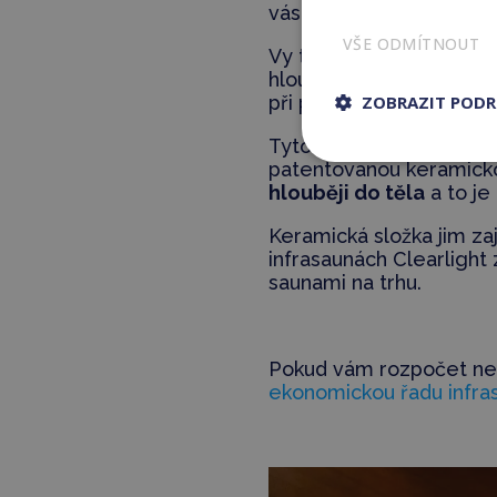
vás doslova objímá z ka
VŠE ODMÍTNOUT
Vy tak i při nízkých tep
hloubkovou detoxikaci.
při poslechu hudby a z
ZOBRAZIT POD
Tyto infrazářiče jsou t
patentovanou keramickou
hlouběji do těla
a to je
Keramická složka jim zaj
infrasaunách Clearlight 
saunami na trhu.
Pokud vám rozpočet ne
ekonomickou řadu infra