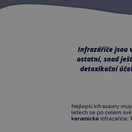
Infrazářiče jsou
ostatní, snad ješ
detoxikační úče
Nejlepší infrasauny mus
letech se po celém svět
keramické
infrazářiče. 