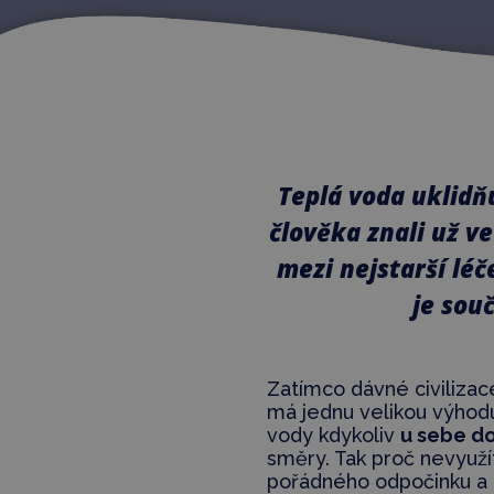
Teplá voda uklidňuj
člověka znali už v
mezi nejstarší lé
je sou
Zatímco dávné civiliza
má jednu velikou výhodu
vody kdykoliv
u sebe d
směry. Tak proč nevyuží
pořádného odpočinku a 