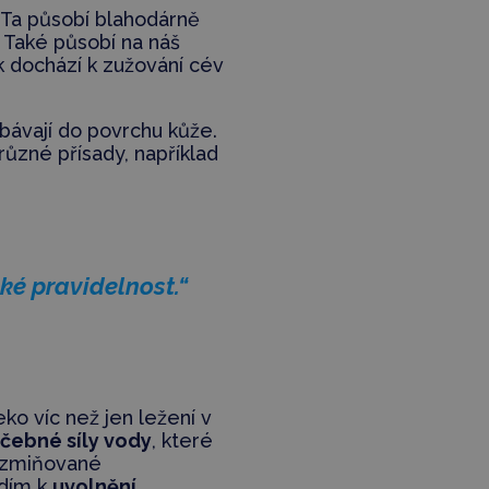
 Ta působí blahodárně
. Také působí na náš
k dochází k zužování cév
bávají do povrchu kůže.
ůzné přísady, například
ké pravidelnost.“
eko víc než jen ležení v
éčebné síly vody
, které
át zmiňované
edím k
uvolnění,