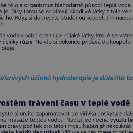
še tělo a organismus blahodárně působí teplá voda.
 je. Díky tomu se odplavují škodlivé látky z těla ven
uje ho. Když si dopřejete studenou koupel, tím naopa
h.
á voda v sobě obsahuje nějaké látky, které se vstře
účinky různí. Někdo si dokonce přidává do koupele r
 oleje.
říznivých účinků hydroterapie je důležitá ta
rostém trávení času v teplé vodě
 byste si určitě zapamatovat, že vířivka poskytuje dal
né masáže teplou vodou. Nabízí jedinečné využití
l
en pravý požitek pro tělo i mysl. Nabízí již několikr
budete
každý den užívat.
Vířivka se tak stane prostř