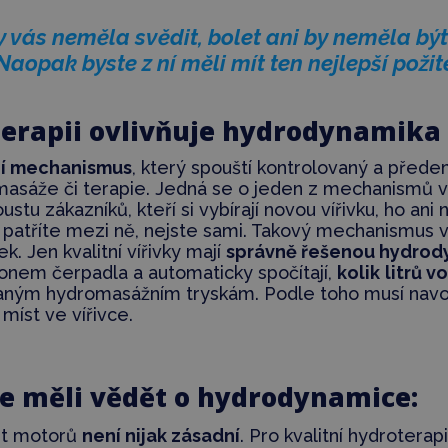
 vás neměla svědit, bolet ani by neměla být
Naopak byste z ní měli mít ten nejlepší požit
terapii ovlivňuje hydrodynamika
ní mechanismus
, který spouští kontrolovaný a před
masáže či terapie. Jedná se o jeden z mechanismů ve 
tu zákazníků, kteří si vybírají novou vířivku, ho an
d patříte mezi ně, nejste sami. Takový mechanismus 
. Jen kvalitní vířivky mají
správně řešenou hydrod
onem čerpadla a automaticky spočítají,
kolik
litrů v
ným hydromasážním tryskám. Podle toho musí navo
míst ve vířivce.
te měli vědět o hydrodynamice:
et motorů
není nijak zásadní
. Pro kvalitní hydroterap