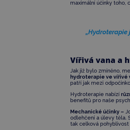
maximální účinky toho, c
„Hydroterapie 
Vířivá vana a 
Jak již bylo zmíněno, m
hydroterapie ve vířivé
patří jak mezi odpočinko
Hydroterapie nabízí
růz
benefitů pro naše psychi
Mechanické účinky –
Jd
odlehčení a úlevy těla.
tak celková pohyblivost 