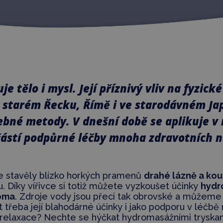
e tělo i mysl. Její příznivý vliv na fyzick
e starém Řecku, Římě i ve starodávném Ja
čebné metody. V dnešní době se aplikuje v
částí podpůrné léčby mnoha zdravotních 
ce stavěly blízko horkých pramenů
drahé lázně a ko
. Díky vířivce si totiž můžete vyzkoušet účinky
hydr
oma
. Zdroje vody jsou přeci tak obrovské a můžeme 
t třeba její blahodárné účinky i jako podporu v léčb
relaxace? Nechte se hýčkat hydromasážními tryskami