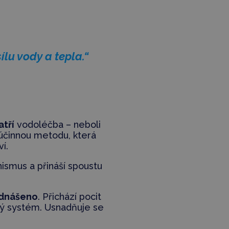
lu vody a tepla.“
atří
vodoléčba – neboli
 účinnou metodu, která
í.
ismus a přináší spoustu
adnášeno
. Přichází pocit
cký systém. Usnadňuje se