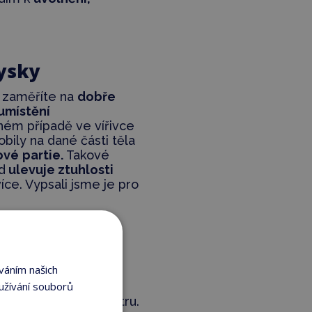
rysky
u zaměříte na
dobře
umístění
ném případě ve vířivce
bily na dané části těla
ové
partie.
Takové
d
ulevuje ztuhlosti
íce. Vypsali jsme je pro
váním našich
ďte se počtem, ale
užívání souborů
eba v testovacím centru.