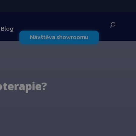
✕
Blog
Návštěva showroomu
oterapie?