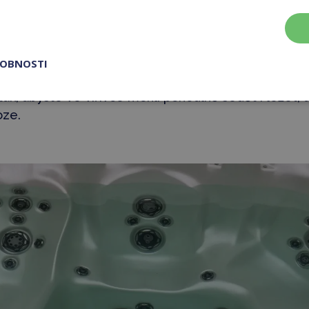
áte
možnost regulace
a individuální přizpůsobení
in
sti vašeho těla. Většinou mají
ovládací panel,
na kte
 jsou dimenzované
na různé části těla
, od chodidel a
ířivce pak najdete
více druhů trysek – vodní a vzdu
ROBNOSTI
ak, abyste ve vířivce mohli pohodlně sedět i ležet, a
oze.