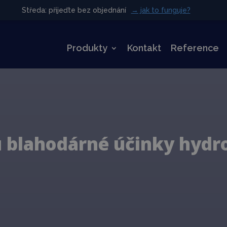
Středa: přijeďte bez objednání
Středa: přijeďte bez objednání
→ jak to funguje?
→ jak to funguje?
Produkty
Kontakt
Reference
u blahodárné účinky hydr