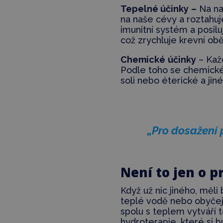
Tepelné účinky
–
Na na
na naše cévy a roztahuje
imunitní systém a posil
což zrychluje krevní obě
Chemické
účinky
– Každ
Podle toho se chemické 
soli nebo éterické a jiné
„
Pro dosažení p
Není to jen o p
Když už nic jiného, měli
teplé vodě nebo obyčej
spolu s teplem vytváří t
hydroterapie, které si 