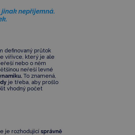
 jinak nepříjemná.
ek.
em definovaný průtok
vířivce, který je ale
i neřeší nebo o něm
většinou neřeší levné
ynamiku.
To znamená,
ody
je třeba, aby prošlo
lit vhodný počet
ie je rozhodující
správně