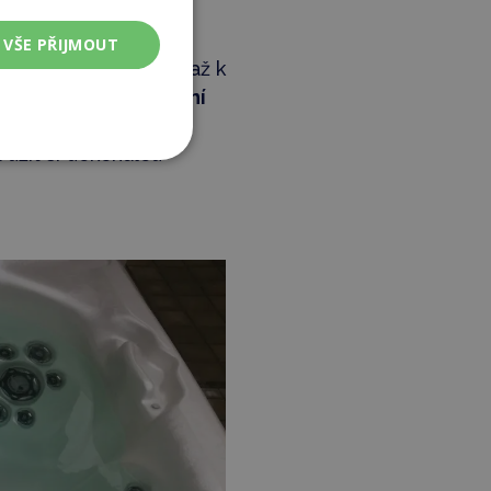
tenzity tlaku vody
rém si vše navolíte.
VŠE PŘIJMOUT
 nohou, přes hrudník až k
chové,
přímé a rotační
 užít si dokonalou