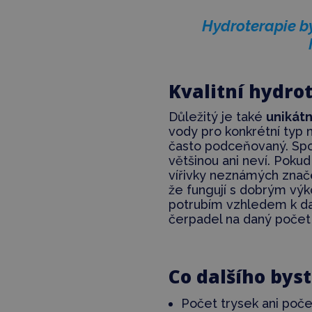
Hydroterapie by
Kvalitní hydro
Důležitý je také
unikát
vody pro konkrétní typ 
často podceňovaný. Spous
většinou ani neví. Poku
vířivky neznámých značek
že fungují s dobrým výk
potrubím vzhledem k da
čerpadel na daný počet 
Co dalšího bys
Počet trysek ani poč