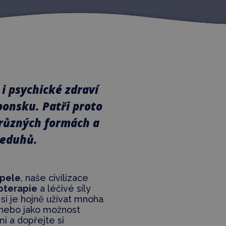
é i psychické zdraví
ponsku. Patři proto
 různých formách a
neduhů.
upele
, naše civilizace
oterapie
a léčivé síly
si je hojně užívat mnoha
ě nebo jako možnost
 a dopřejte si