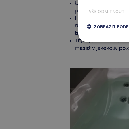
U kvalitních vířivek m
podle potřeb a citlivo
VŠE ODMÍTNOUT
Hydromasážní trysky
rukám a ke krku. Ve v
ZOBRAZIT POD
trysky.
Trysky jsou umístěné t
masáž v jakékoliv pol