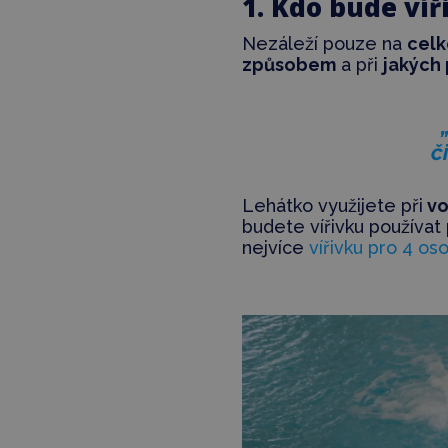
1. Kdo bude víř
Nezáleží pouze na
celk
způsobem
a při
jakých 
č
Lehátko využijete při
vo
budete vířivku používat
nejvíce
vířivku pro 4 os