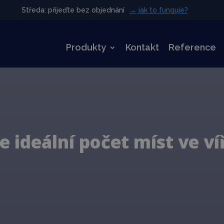
Středa: přijeďte bez objednání
Středa: přijeďte bez objednání
→ jak to funguje?
→ jak to funguje?
Produkty
Kontakt
Reference
je ideální počet míst ve ví