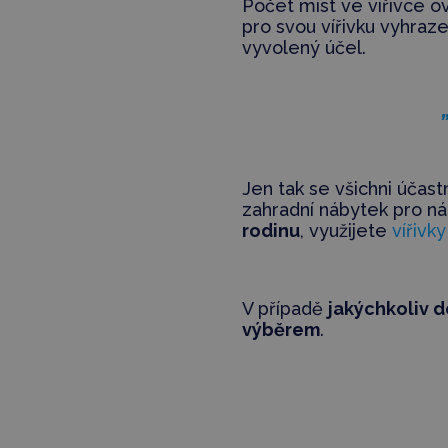
Počet míst ve vířivce o
pro svou vířivku vyhraz
vyvolený účel.
Jen tak se všichni účas
zahradní nábytek pro ná
rodinu
, využijete
vířivk
V případě
jakýchkoliv 
výběrem
.