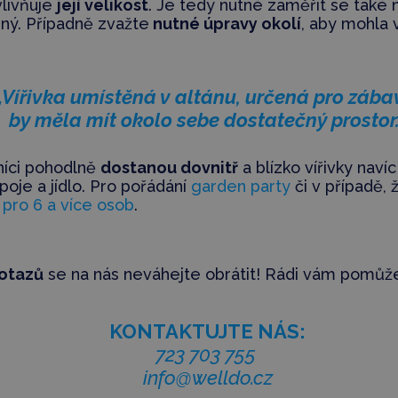
vlivňuje
její velikost
. Je tedy nutné zaměřit se také 
ený. Případně zvažte
nutné úpravy okolí
, aby mohla 
„Vířivka umístěná v altánu, určená pro zába
by měla mít okolo sebe dostatečný prostor.
tníci pohodlně
dostanou dovnitř
a blízko vířivky naví
poje a jídlo. Pro pořádání
garden party
či v případě,
y pro 6 a více osob
.
dotazů
se na nás neváhejte obrátit! Rádi vám pomů
KONTAKTUJTE NÁS:
723 703 755
info@welldo.cz