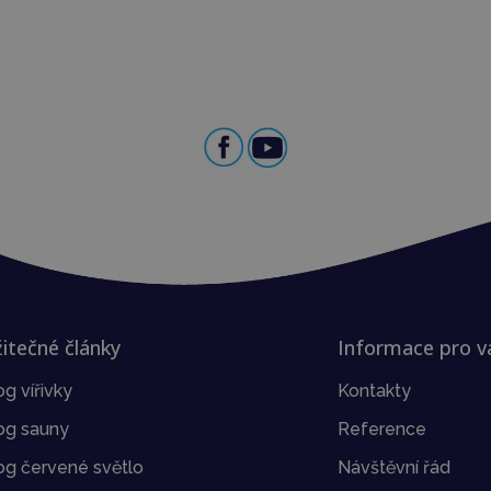
itečné články
Informace pro v
og vířivky
Kontakty
og sauny
Reference
og červené světlo
Návštěvní řád