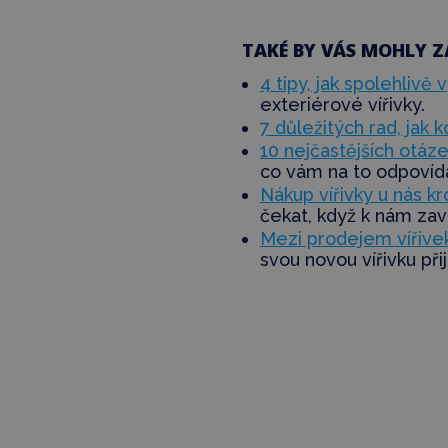
TAKÉ BY VÁS MOHLY Z
4 tipy, jak spolehlivě 
exteriérové vířivky.
7 důležitých rad, jak k
10 nejčastějších otáz
co vám na to odpoví
Nákup vířivky u nás k
čekat, když k nám zav
Mezi prodejem vířivek
svou novou vířivku př