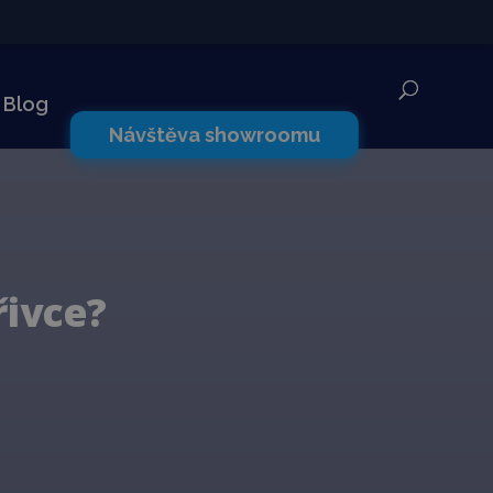
✕
Blog
Návštěva showroomu
řivce?