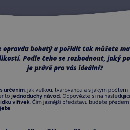
je opravdu bohatý a pořídit tak můžete m
likostí. Podle čeho se rozhodnout, jaký po
je právě pro vás ideální?
s určením
, jak velkou, tvarovanou a s jakým počtem mí
tento
jednoduchý návod
. Odpovězte si na následujíc
dku vířivek
. Čím jasnější představu budete předem 
jete
.