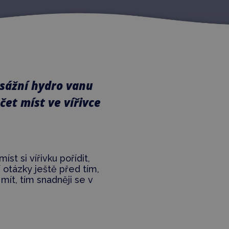
asážní hydro vanu
čet míst ve vířivce
st si vířivku pořídit,
í otázky ještě před tím,
mít, tím snadněji se v