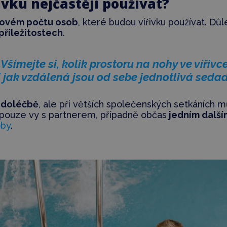
ivku nejčastěji používat?
ovém počtu osob
, které budou vířivku používat. Důl
příležitostech
.
„Všímejte si, kolik prostoru na nohy ve vířivce
i jak vzdálená jsou od sebe jednotlivá sedad
doléčbě
, ale při větších společenských setkáních 
 pouze vy s partnerem, případně občas
jedním dalš
oby
.