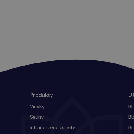
Produkty
Už
Vířivky
Bl
Sauny
Bl
Infračervené panely
Bl