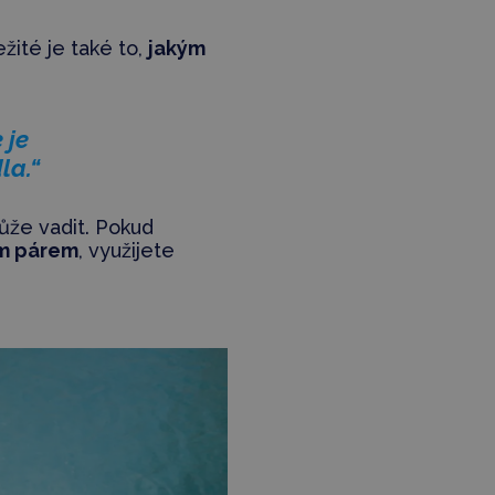
ežité je také to,
jakým
 je
la.“
může vadit. Pokud
ím párem
, využijete