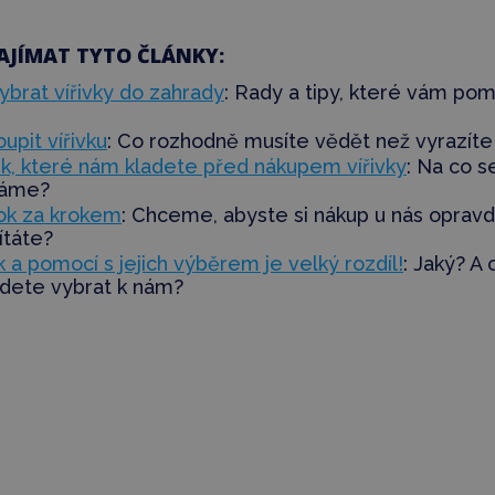
AJÍMAT TYTO ČLÁNKY:
vybrat vířivky do zahrady
: Rady a tipy, které vám po
oupit vířivku
: Co rozhodně musíte vědět než vyrazíte 
ek, které nám kladete před nákupem vířivky
:
Na co se
dáme?
rok za krokem
: Chceme, abyste si nákup u nás opravd
ítáte?
 a pomocí s jejich výběrem je velký rozdíl!
: Jaký? A
ijdete vybrat k nám?