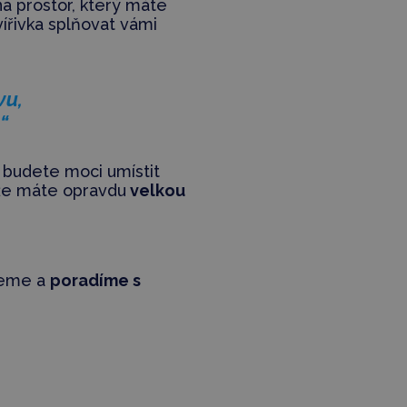
na prostor, který máte
vířivka splňovat vámi
vu,
“
c budete moci umístit
 že máte opravdu
velkou
žeme a
poradíme s