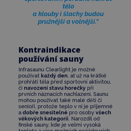
tělo
a klouby i šlachy budou
pružnější a volnější.“
Kontraindikace
používání sauny
Infrasaunu Clearlight je možné
používat
každý den
, ať už na krátké
prohřátí těla před sportovní aktivitou,
či
navození stavu horečky
při
prvních náznacích nachlazení. Saunu
mohou používat také malé děti či
senioři, protože teplo v ní je příjemné
a
dobře snesitelné
pro osoby
všech
věkových kategorií
. Narozdíl od
finské sauny, kde je velmi vysoká
teplota a více možných nežádoucích