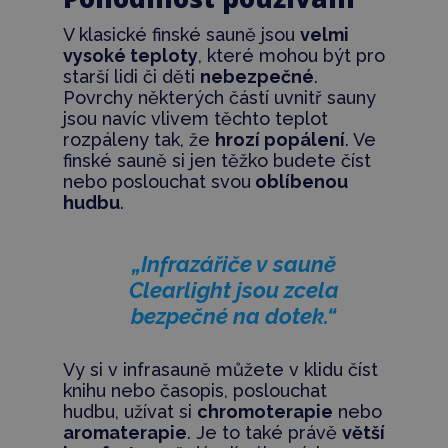
V klasické finské sauně jsou
velmi
vysoké teploty
, které mohou být pro
starší lidi či děti
nebezpečné
.
Povrchy některých částí uvnitř sauny
jsou navíc vlivem těchto teplot
rozpáleny tak, že
hrozí popálení
. Ve
finské sauně si jen těžko budete číst
nebo poslouchat svou
oblíbenou
hudbu
.
„Infrazářiče v sauně
Clearlight jsou zcela
bezpečné na dotek.“
Vy si v infrasauně můžete v klidu číst
knihu nebo časopis, poslouchat
hudbu, užívat si
chromoterapie
nebo
aromaterapie
. Je to také právě
větší