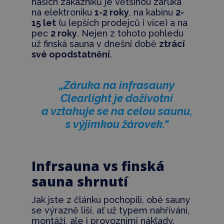
našich zákazníků je většinou záruka
na elektroniku
1-2 roky
, na kabinu
2-
15 let
(u lepších prodejců i více) a na
pec
2 roky
. Nejen z
tohoto pohledu
už finská sauna v dnešní době
ztrácí
své opodstatnění
.
„Záruka na infrasauny
Clearlight je doživotní
a vztahuje se na celou saunu,
s výjimkou žárovek.“
Infrsauna vs finská
sauna shrnutí
Jak jste z článku pochopili, obě sauny
se výrazně liší, ať už typem nahřívání,
montáží, ale i provozními náklady.