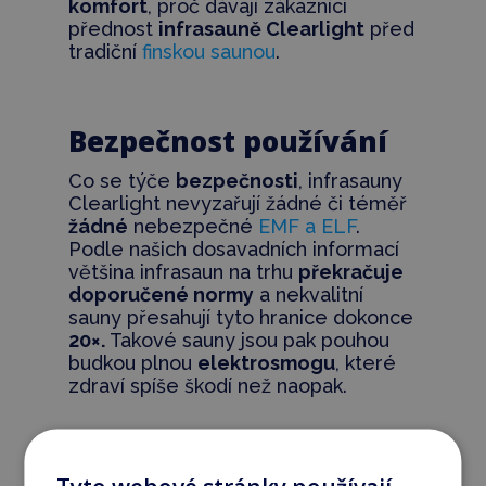
komfort
, proč dávají zákazníci
přednost
infrasauně Clearlight
před
tradiční
finskou saunou
.
Bezpečnost používání
Co se týče
bezpečnosti
, infrasauny
Clearlight nevyzařují žádné či téměř
žádné
nebezpečné
EMF a ELF
.
Podle našich dosavadních informací
většina infrasaun na trhu
překračuje
doporučené normy
a nekvalitní
sauny přesahují tyto hranice dokonce
20×.
Takové sauny jsou pak pouhou
budkou plnou
elektrosmogu
, které
zdraví spíše škodí než naopak.
Hygiena a čistota