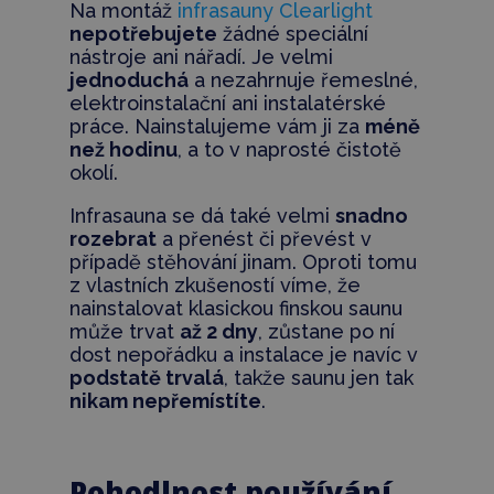
Na montáž
infrasauny Clearlight
nepotřebujete
žádné speciální
nástroje ani nářadí. Je velmi
jednoduchá
a nezahrnuje řemeslné,
elektroinstalační ani instalatérské
práce. Nainstalujeme vám ji za
méně
než hodinu
, a to v naprosté čistotě
okolí.
Infrasauna se dá také velmi
snadno
rozebrat
a přenést či převést v
případě stěhování jinam. Oproti tomu
z vlastních zkušeností víme, že
nainstalovat klasickou finskou saunu
může trvat
až 2 dny
, zůstane po ní
dost nepořádku a instalace je navíc v
podstatě trvalá
, takže saunu jen tak
nikam nepřemístíte
.
Pohodlnost používání