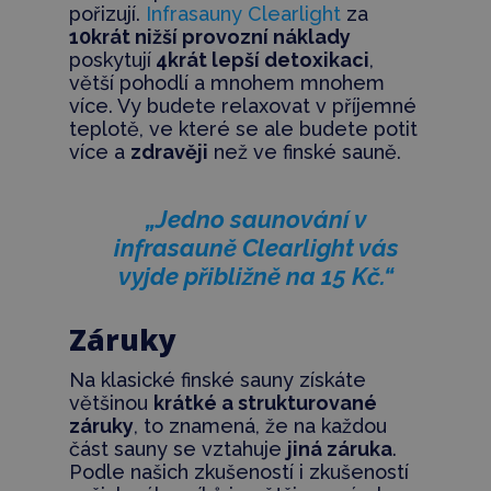
pořizují.
Infrasauny Clearlight
za
10krát nižší provozní náklady
poskytují
4krát lepší detoxikaci
,
větší pohodlí a mnohem mnohem
více.
Vy budete relaxovat v příjemné
teplotě, ve které se ale budete potit
více a
zdravěji
než ve finské sauně.
„Jedno saunování v
infrasauně Clearlight vás
vyjde přibližně na 15 Kč.“
Záruky
Na klasické finské sauny získáte
většinou
krátké a strukturované
záruky
, to znamená, že na každou
část sauny se vztahuje
jiná záruka
.
Podle našich zkušeností i zkušeností