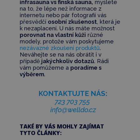
infrasauna vs finská sauna,
myslete
na to, že lépe než informace z
internetu nebo pár fotografií vás
přesvědčí
osobní zkušenost
, která je
k nezaplacení. U nás máte možnost
porovnat na vlastní kůži
různé
modely, protože vám poskytujeme
nezávazné zkoušení produktů
.
Neváhejte se na nás obrátit i v
případě
jakýchkoliv dotazů
. Rádi
vám pomůžeme a
poradíme s
výběrem
.
KONTAKTUJTE NÁS:
723 703 755
info@welldo.cz
TAKÉ BY VÁS MOHLY ZAJÍMAT
TYTO ČLÁNKY: