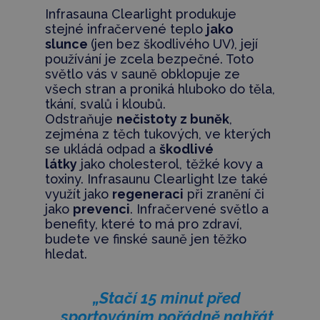
Infrasauna Clearlight produkuje
stejné infračervené teplo
jako
slunce
(jen bez škodlivého UV), její
používání je zcela bezpečné. Toto
světlo vás v sauně obklopuje ze
všech stran a proniká hluboko do těla,
tkání, svalů i kloubů.
Odstraňuje
nečistoty z buněk
,
zejména z těch tukových, ve kterých
se ukládá odpad a
škodlivé
látky
jako cholesterol, těžké kovy a
toxiny. Infrasaunu Clearlight lze také
využít jako
regeneraci
při zranění či
jako
prevenci
. Infračervené světlo a
benefity, které to má pro zdraví,
budete ve finské sauně jen těžko
hledat.
„Stačí 15 minut před
sportováním pořádně nahřát