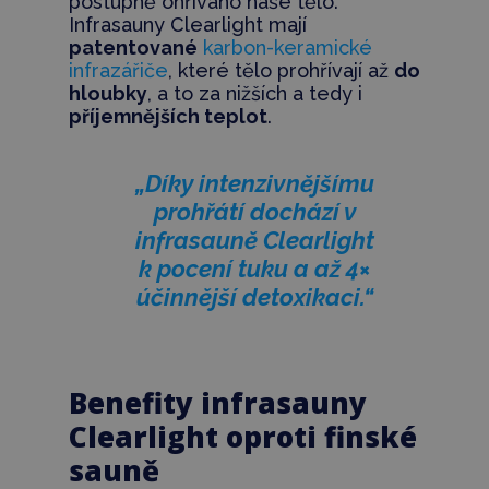
postupně ohříváno naše tělo.
Infrasauny Clearlight mají
patentované
karbon-keramické
infrazářiče
, které tělo prohřívají až
do
hloubky
, a to za nižších a tedy i
příjemnějších teplot
.
„Díky intenzivnějšímu
prohřátí dochází v
infrasauně Clearlight
k pocení tuku a až 4×
účinnější detoxikaci.“
Benefity infrasauny
Clearlight oproti finské
sauně