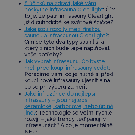
8 účinků na zdraví, jaké vám
poskytne infrasauna Clearlight
: Čím
to je, že patří infrasauny Clearlight
již dlouhodobě ke světové špičce?
Jaké jsou rozdíly mezi finskou
saunou a infrasaunou Clearlight?
:
Čím se tyto dva typy saun liší a
který z nich bude lépe naplňovat
vaše potřeby?
Jak vybrat infrasaunu. Co byste
měli před koupí infrasauny vědět
:
Poradíme vám, co je nutné si před
koupí nové infrasauny ujasnit a na
co se při výběru zaměřit.
Jaké infrazářiče do nejlepší
infrasauny – jsou nejlepší
keramické, karbonové, nebo úplně
jiné?
: Technologie se velmi rychle
rozvíjí – jaké trendy teď panují v
infrasaunách? A co je momentálně
NEJ?