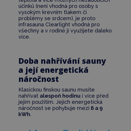
účinků (není vhodná pro osoby s
vysokým krevním tlakem či
problémy se srdcem),
je proto
infrasauna Clearlight vhodná pro
všechny a v rodině ji využijete daleko
více.
Doba nahřívání sauny
a její energetická
náročnost
Klasickou finskou saunu musíte
nahřívat
alespoň hodinu
i více před
jejím použitím. Jejich energetická
náročnost se pohybuje mezi
6 a 9
kWh
.