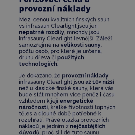
provozní náklady
Mezi cenou kvalitních finských saun
vs infrasaun Clearlight jsou jen
nepatrné rozdíly
, mnohdy jsou
infrasauny Clearlight levnější. Záleží
samozřejmě na
velikosti sauny
,
počtu osob, pro které je určena,
druhu dřeva či
použitých
technologiích
.
Je dokázáno, že
provozní náklady
infrasauny Clearlight jsou
až 10× nižší
než u klasické finské sauny, která vás
bude stát mnohem více peněz i času
vzhledem k její
energetické
náročnosti
, krátké životnosti topných
těles a dlouhé době potřebné k
rozehřátí.
Právě otázka provozních
nákladů je jedním z
nejčastějších
důvodů
, proč si lidé tuto saunu