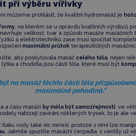
t při výběru vířivky
ní můžeme prohlásit, že kvalitní hydromasáž je
hot
formy
, na kterém se u opravdu kvalitních výrobců pod
 navrhuje velikost, tvar a způsob masáže masážních 
 fyziků a elektrotechniků zase musí spočítat komplet
abezpečen
maximální průtok
terapeutických masážních
ůležité, aby poskytovala masáž
celého těla
, nejen ně
 lýtka a chodidla jsou části těla, které musí být
komp
 být na masáž těchto částí těla přizpůsobená
maximálně pohodlná.“
ta a času masáží
by měla být samozřejmostí
, ve vě
odely nabízejí zavírání některých trysek, to je ale 
tlaku vody také nic neřeší, protože s nimi lze manip
mu
. Jakmile spustíte masážní čerpadla, s ventily už 