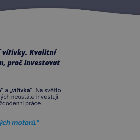
vířivky. Kvalitní
, proč investovat
a“
a
„vířivka“
. Na světlo
ých neustále investují
ždodenní práce.
ných motorů.“