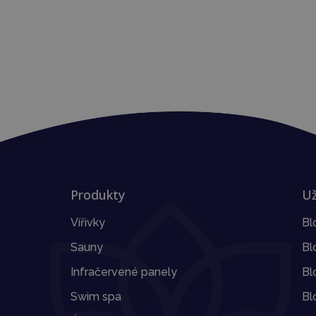
Produkty
Už
Vířivky
Bl
Sauny
Bl
Infračervené panely
Bl
Swim spa
Bl