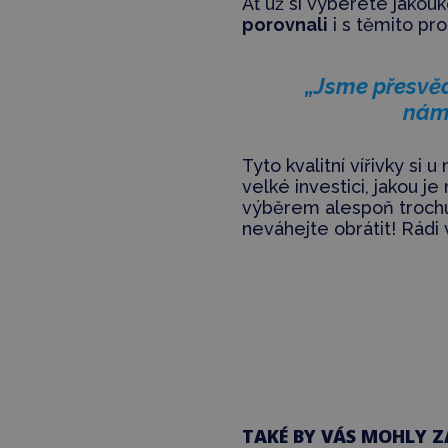
Ať už si vyberete jakouk
porovnali
i s těmito pro
„Jsme přesvěd
náma
Tyto kvalitní vířivky si
velké investici, jakou je 
výběrem alespoň trochu p
neváhejte obrátit! Rá
TAKÉ BY VÁS MOHLY Z