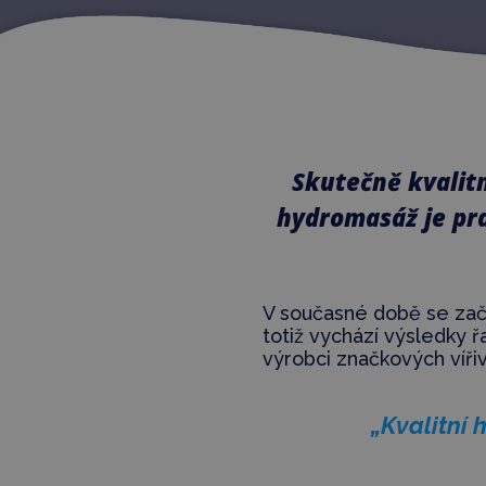
Skutečně kvalitn
hydromasáž je pr
V současné době se zač
totiž vychází výsledky 
výrobci značkových vířive
„Kvalitní 