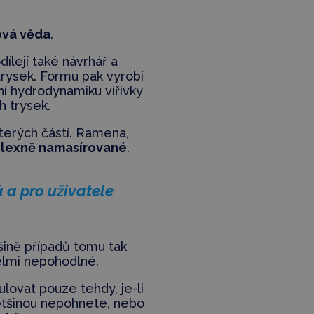
ová věda
.
ílejí také návrhář a
trysek. Formu pak vyrobí
ní hydrodynamiku vířivky
 trysek.
kterých částí. Ramena,
lexně namasírované
.
 a pro uživatele
tšině případů tomu tak
velmi nepohodlné.
ulovat pouze tehdy, je-li
většinou nepohnete, nebo