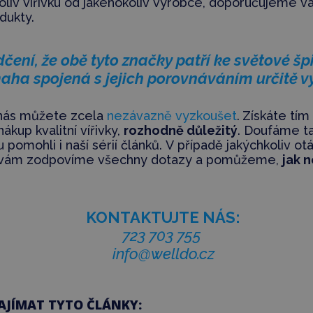
oliv vířivku od jakéhokoliv výrobce, doporučujeme vám
dukty.
čení, že obě tyto značky patří ke světové šp
ha spojená s jejich porovnáváním určitě vy
 u nás můžete zcela
nezávazně vyzkoušet
.
Získáte tím 
nákup kvalitní vířivky,
rozhodně důležitý
. Doufáme t
omohli i naší sérií článků. V případě jakýchkoliv ot
di vám zodpovíme všechny dotazy a pomůžeme,
jak 
KONTAKTUJTE NÁS:
723 703 755
info@welldo.cz
AJÍMAT TYTO ČLÁNKY: