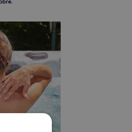
obře.