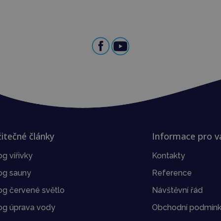
itečné články
Informace pro v
og vířivky
Kontakty
og sauny
Reference
og červené světlo
Návštěvní řád
og úprava vody
Obchodní podmín