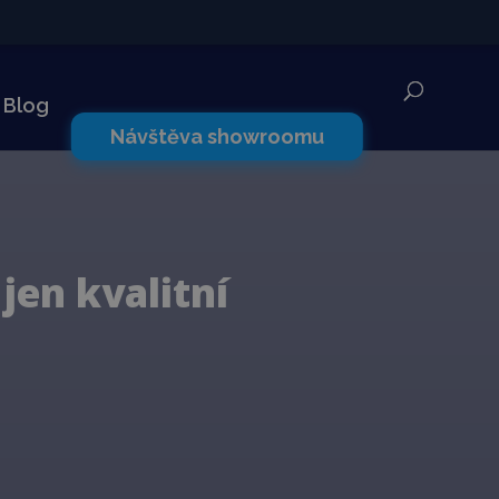
✕
Blog
Návštěva showroomu
jen kvalitní