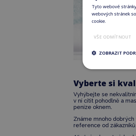
Tyto webové stránky 
webových stránek sou
cookie.
Více informací
VŠE ODMÍTNOUT
ZOBRAZIT POD
Vyberte si kval
Vyhýbejte se nekvalitní
v ní cítit pohodlně a m
peníze oknem.
Známe mnoho dobrých fi
reference od zákazníků