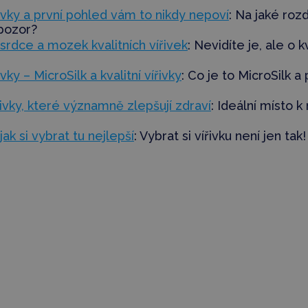
řivky a první pohled vám to nikdy nepoví
: Na jaké rozdí
 pozor?
srdce a mozek kvalitních vířivek
:
Nevidíte je, ale o k
vky – MicroSilk a kvalitní vířivky
: Co je to MicroSilk a 
ivky, které významně zlepšují zdraví
: Ideální místo k
jak si vybrat tu nejlepší
: Vybrat si vířivku není jen tak