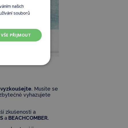
váním našich
užívání souborů
VŠE PŘIJMOUT
 vyzkoušejte
. Musíte se
k zbytečně vyhazujete
tší zkušenosti a
IS
a
BEACHCOMBER.