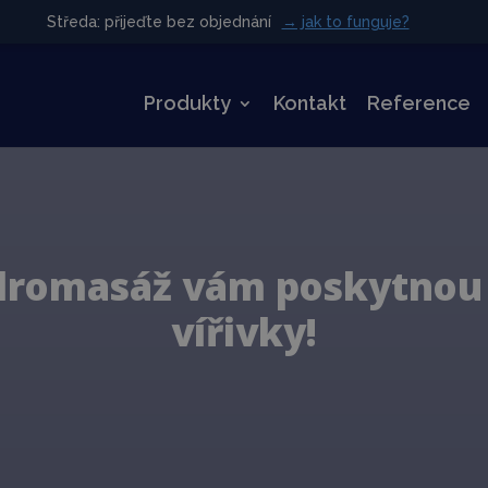
Středa: přijeďte bez objednání
Středa: přijeďte bez objednání
→ jak to funguje?
→ jak to funguje?
Produkty
Kontakt
Reference
dromasáž vám poskytnou 
vířivky!