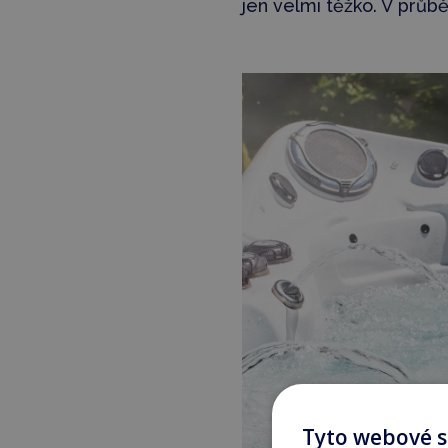
jen velmi těžko. V prů
Tyto webové s