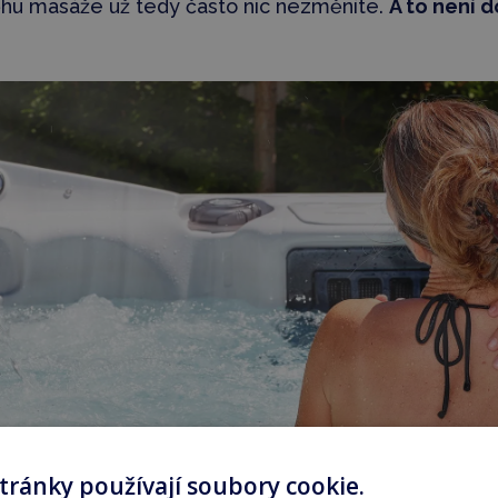
běhu masáže už tedy často nic nezměníte.
A to není d
tránky používají soubory cookie.