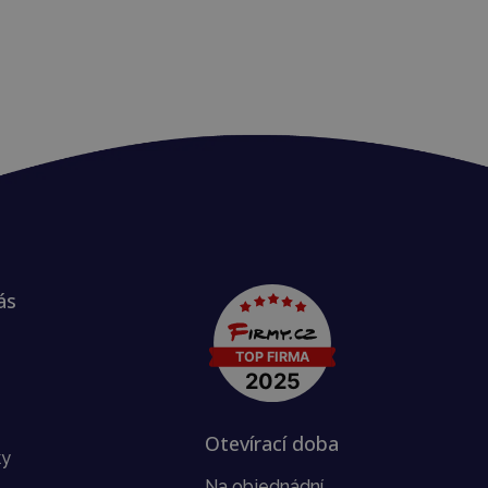
ás
Otevírací doba
ky
Na objednádní