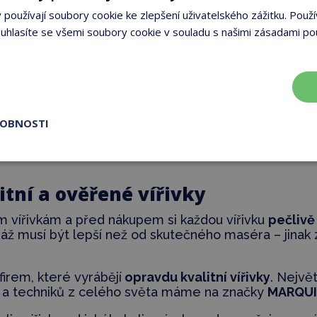
používají soubory cookie ke zlepšení uživatelského zážitku. Použí
hlasíte se všemi soubory cookie v souladu s našimi zásadami po
ROBNOSTI
itní a ověřené vířivky
m vířivkám a před nákupem si každou vířivku
pečlivě
asáž musí být lepší než od skutečného maséra – jina
rem, které vyrábějí
opravdu kvalitní vířivky
. Nejvě
 a techniků z celého světa máme na značky
MARQU