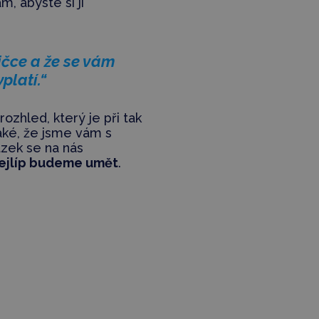
, abyste si ji
ičce a že se vám
platí.“
rozhled, který je při tak
aké, že jsme vám s
ázek se na nás
nejlíp budeme umět
.