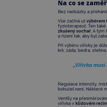
Na co se zaměři
Bez nadsázky a přeháně
Vše začíná už
výběrem 
fyzioterapeut. Ten také
zkušený sochař
. A tým
a řízení tak, aby byl z
Při výběru vířivky je d
krk, záda, bedra, stehna,
„Vířivka musí
Regulace intenzity, mís
bohužel není. Některé m
Ventily na přesměrování 
vířivka v
klidovém reži