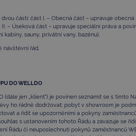
 dvou částí: část I. – Obecná část – upravuje obecná
I. – Úseková část – upravuje speciální práva a povi
í kabiny, sauny, privátní vany, bazénu).
ně návštěvní řád.
TUPU DO WELLDO
(dále jen „klient“) je povinen seznámit se s tímto 
štěvy ho řádně dodržovat; pobyt v showroom je pod
ektovat a řídit se upozorněními a pokyny zaměstna
souhlas s ustanovením tohoto Řádu a zavazuje se ří
ení Řádu či neuposlechnutí pokynů zaměstnanců WE