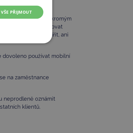
VŠE PŘIJMOUT
e využít výlučně k soukromým
souhlas, nesmí pořizovat
ě takové záznamy šířit, ani
je dovoleno používat mobilní
t se na zaměstnance
adu neprodleně oznámit
tatních klientů.