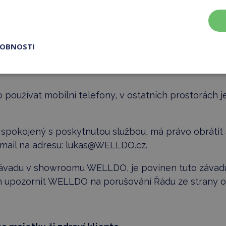
sti klienta
 fotografie a videa z showroomu WELLDO je povinen j
 osob, nemá-li k tomu zákonný důvod nebo výslovný 
ROBNOSTI
 o jejich soukromí, využít takové záznamy, případn
o používat mobilní telefony, v ostatních prostorách 
ení spokojený s poskytnutou službou, má právo obráti
ail na adresu:
lukas@WELLDO.cz
.
koli závadu v showroomu WELLDO, je povinen tuto záv
n upozornit WELLDO na porušování Řádu ze strany os