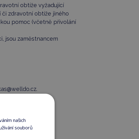
avotní obtíže vyžadující
či zdravotní obtíže jiného
skou pomoc (včetně přivolání
oci, jsou zaměstnancem
kas@welldo.cz
.
váním našich
užívání souborů