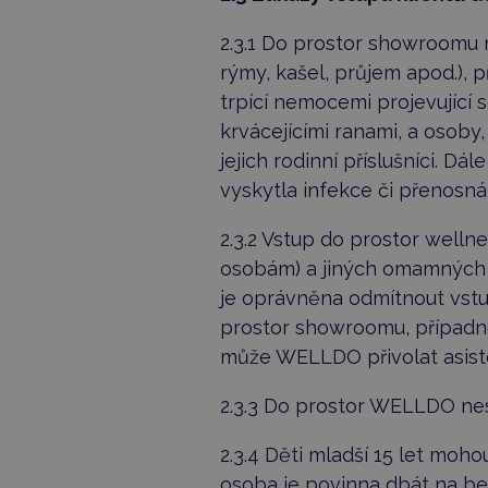
2.3.1 Do prostor showroomu n
rýmy, kašel, průjem apod.),
trpící nemocemi projevující 
krvácejícími ranami, a osoby
jejich rodinní příslušníci. D
vyskytla infekce či přenosn
2.3.2 Vstup do prostor wel
osobám) a jiných omamných 
je oprávněna odmítnout vst
prostor showroomu, případn
může WELLDO přivolat asiste
2.3.3 Do prostor WELLDO nes
2.3.4 Děti mladší 15 let moh
osoba je povinna dbát na b