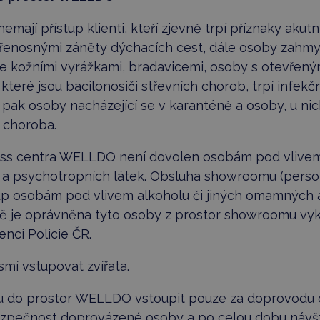
emají přístup klienti, kteří zjevně trpí příznaky aku
 přenosnými záněty dýchacích cest, dále osoby zahm
se kožními vyrážkami, bradavicemi, osoby s otevřeným
, které jsou bacilonosiči střevních chorob, trpí infe
ále pak osoby nacházející se v karanténě a osoby, u ni
á choroba.
lness centra WELLDO není dovolen osobám pod vlive
a psychotropních látek. Obsluha showroomu (pers
up osobám pod vlivem alkoholu či jiných omamných 
ě je oprávněna tyto osoby z prostor showroomu vyká
nci Policie ČR.
mí vstupovat zvířata.
ou do prostor WELLDO vstoupit pouze za doprovodu os
ezpečnost doprovázené osoby a po celou dobu náv