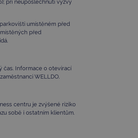
; při neuposlechnutí výzvy
parkovišti umístěném před
místěných před
ídá.
 čas. Informace o otevírací
 zaměstnanci WELLDO.
ness centru je zvýšené riziko
zu sobě i ostatním klientům.