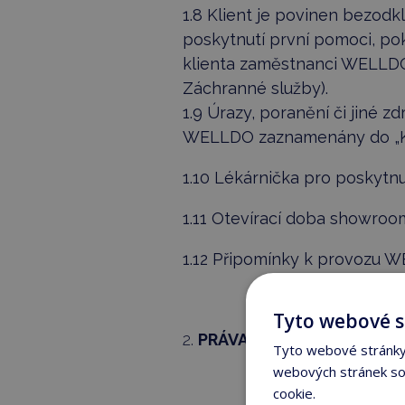
1.8 Klient je povinen bezodk
poskytnutí první pomoci, pok
klienta zaměstnanci WELLDO, 
Záchranné služby).
1.9 Úrazy, poranění či jiné 
WELLDO zaznamenány do „Kn
1.10 Lékárnička pro poskytnu
1.11 Otevírací doba showro
1.12 Připomínky k provozu W
Tyto webové s
PRÁVA A POVINNOSTI KLI
Tyto webové stránky 
webových stránek sou
cookie.
Více informací