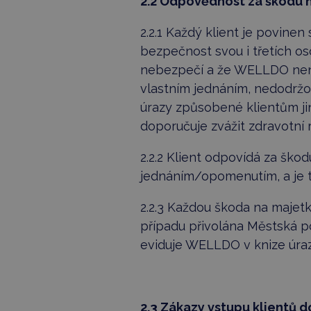
2.2 Odpovědnost za škodu na
2.2.1 Každý klient je povine
bezpečnost svou i třetích oso
nebezpečí a že WELLDO nenes
vlastním jednáním, nedodrž
úrazy způsobené klientům ji
doporučuje zvážit zdravotní ri
2.2.2 Klient odpovídá za š
jednáním/opomenutím, a je 
2.2.3 Každou škoda na majetk
případu přivolána Městská po
eviduje WELLDO v knize úra
2.3 Zákazy vstupu klientů