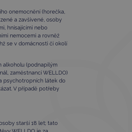
tního onemocnění (horečka,
yzené a zavšivené, osoby
i, hnisajícími nebo
kčními nemocemi a rovněž
chž se v domácnosti či okolí
m alkoholu (podnapilým
onál, zaměstnanci WELLDO)
a psychotropních látek do
zat. V případě potřeby
oby starší 18 let; tato
štěvy WELLDO je za