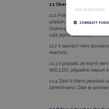
2.1 Obecná práva a povinno
VŠE ODMÍTNOUT
2.1.1 Pokud klient pořizuje
účelům. Bez souhlasu jiných
ZOBRAZIT POD
zvukový nebo obrazový záznam
rušit jejich soukromí.
2.1.2 V saunách není dovolen
telefony.
2.1.3 V případě, že klient n
WELLDO, případně napsat em
2.1.4 Zjistí-li klient jakou
zaměstnanci. Dále je povine