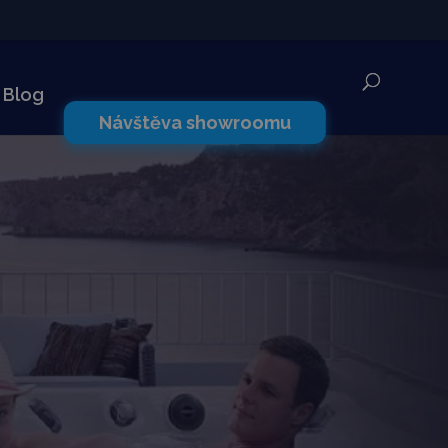
✕
Blog
Návštěva showroomu