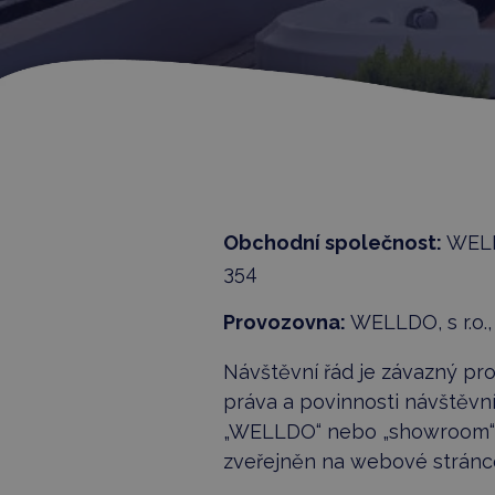
Obchodní společnost:
WELLD
354
Provozovna:
WELLDO, s r.o.
Návštěvní řád je závazný p
práva a povinnosti návštěv
„WELLDO“ nebo „showroom“). 
zveřejněn na webové stránc