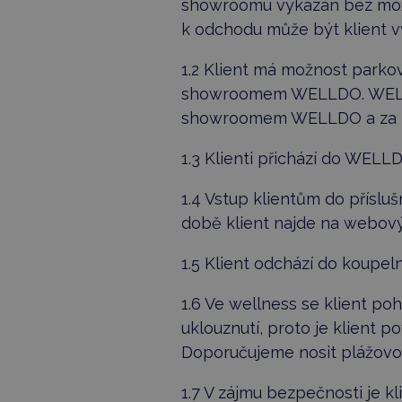
showroomu vykázán bez možn
k odchodu může být klient v
1.2 Klient má možnost park
showroomem WELLDO. WELLD
showroomem WELLDO a za př
1.3 Klienti přichází do WELL
1.4 Vstup klientům do přísl
době klient najde na webov
1.5 Klient odchází do koupel
1.6 Ve wellness se klient po
uklouznutí, proto je klient 
Doporučujeme nosit plážovo
1.7 V zájmu bezpečnosti je 