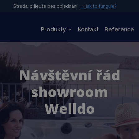
Středa: přijeďte bez objednání
Středa: přijeďte bez objednání
→ jak to funguje?
→ jak to funguje?
Produkty
Kontakt
Reference
Návštěvní řád
showroom
Welldo