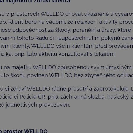
 majetku či zdraví klienta
n se v prostorech WELLDO chovat ukázněně a vyvarova
b. Klient bere na vědomí, že relaxační aktivity prov
e odpovědnost za škody, poranění a úrazy, které si 
ováním tohoto Řádu či neuposlechnutím pokynů za
nými klienty. WELLDO všem klientům před prováděním
zika, příp. tuto aktivitu konzultovat s lékařem.
kodu na majetku WELLDO způsobenou svým úmyslným 
tuto škodu povinen WELLDO bez zbytečného odklad
u či zdraví WELLDO řádně prošetří a zaprotokoluje. 
licie či Policie ČR, příp. záchranná služba, hasičský
zů jednotlivých provozoven.
 do prostor WELLDO