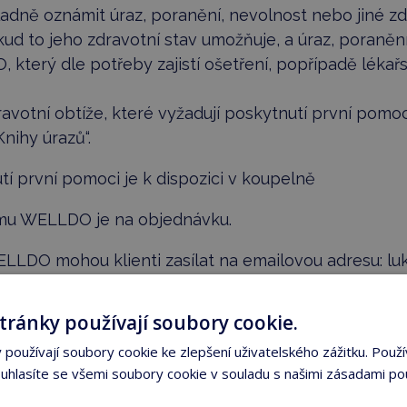
ladně oznámit úraz, poranění, nevolnost nebo jiné zdr
ud to jeho zdravotní stav umožňuje, a úraz, poranění 
který dle potřeby zajistí ošetření, popřípadě lékař
zdravotní obtíže, které vyžadují poskytnutí první pom
ihy úrazů“.
tí první pomoci je k dispozici v koupelně
omu WELLDO je na objednávku.
ELLDO mohou klienti zasílat na emailovou adresu:
lu
tránky používají soubory cookie.
ENTA
používají soubory cookie ke zlepšení uživatelského zážitku. Použí
hlasíte se všemi soubory cookie v souladu s našimi zásadami po