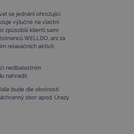
t se jednání ohrožující
ozuje výlučně na vlastní
způsobili klienti sami
městnanců WELLDO, ani za
 relaxačních aktivit
či nedbalostním
u nahradit.
Dále bude dle okolnosti
 záchranný sbor apod. Úrazy