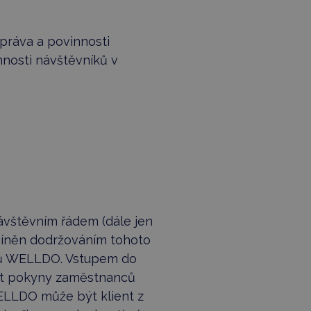
 práva a povinnosti
nnosti návštěvníků v
Návštěvním řádem (dále jen
míněn dodržováním tohoto
nců WELLDO. Vstupem do
dit pokyny zaměstnanců
LLDO může být klient z