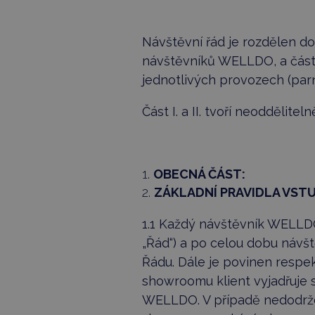
Návštěvní řád je rozdělen do
návštěvníků WELLDO, a část I
jednotlivých provozech (parn
Část I. a II. tvoří neoddělitel
OBECNÁ ČÁST:
ZÁKLADNÍ PRAVIDLA VS
1.1 Každý návštěvník WELLDO 
„Řád“) a po celou dobu náv
Řádu. Dále je povinen resp
showroomu klient vyjadřuje 
WELLDO. V případě nedodrž