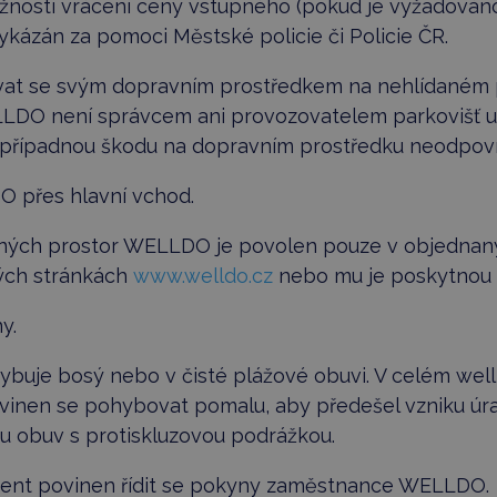
osti vrácení ceny vstupného (pokud je vyžadováno)
ykázán za pomoci Městské policie či Policie ČR.
ovat se svým dopravním prostředkem na nehlídaném 
O není správcem ani provozovatelem parkovišť u
ípadnou škodu na dopravním prostředku neodpov
DO přes hlavní vchod.
ušných prostor WELLDO je povolen pouze v objednaný
ých stránkách
www.welldo.cz
nebo mu je poskytnou
ny.
hybuje bosý nebo v čisté plážové obuvi. V celém well
povinen se pohybovat pomalu, aby předešel vzniku úra
u obuv s protiskluzovou podrážkou.
klient povinen řídit se pokyny zaměstnance WELLDO.