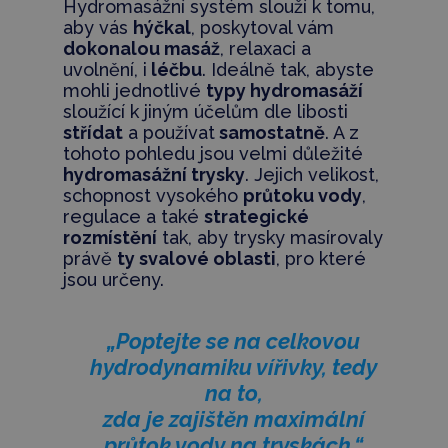
Hydromasážní systém slouží k tomu,
aby vás
hýčkal
, poskytoval vám
dokonalou masáž
, relaxaci a
uvolnění, i
léčbu
. Ideálně tak, abyste
mohli jednotlivé
typy hydromasáží
sloužící k jiným účelům dle libosti
střídat
a používat
samostatně
. A z
tohoto pohledu jsou velmi důležité
hydromasážní trysky
. Jejich velikost,
schopnost vysokého
průtoku vody
,
regulace a také
strategické
rozmístění
tak, aby trysky masírovaly
právě
ty svalové oblasti
, pro které
jsou určeny.
„Poptejte se na celkovou
hydrodynamiku vířivky, tedy
na to,
zda je zajištěn maximální
průtok vody na tryskách.“