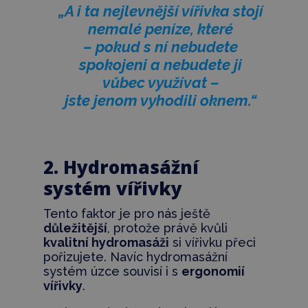
„A i ta nejlevnější vířivka stojí
nemalé peníze, které
– pokud s ní nebudete
spokojeni a nebudete ji
vůbec využívat –
jste jenom vyhodili oknem.“
2. Hydromasážní
systém vířivky
Tento faktor je pro nás ještě
důležitější
, protože právě kvůli
kvalitní hydromasáži
si vířivku přeci
pořizujete. Navíc hydromasážní
systém úzce souvisí i s
ergonomií
vířivky
.