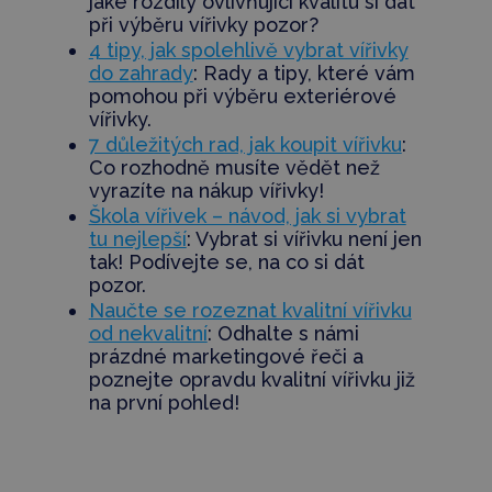
jaké rozdíly ovlivňující kvalitu si dát
při výběru vířivky pozor?
4 tipy, jak spolehlivě vybrat vířivky
do zahrady
: Rady a tipy, které vám
pomohou při
výběru exteriérové
vířivky.
7 důležitých rad, jak koupit vířivku
:
Co rozhodně musíte vědět než
vyrazíte na nákup vířivky!
Škola vířivek – návod, jak si vybrat
tu nejlepší
: Vybrat si vířivku není jen
tak! Podívejte se, na co si dát
pozor.
Naučte se rozeznat kvalitní vířivku
od nekvalitní
: Odhalte s námi
prázdné marketingové řeči a
poznejte opravdu kvalitní vířivku již
na první pohled!