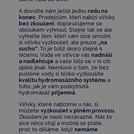
A dovolte nám ještě jednu
radu na
konec
. Prodejcům, kteří nabízí vířivky
bez zkoušení
, doporučujeme se
obloukem vyhnout. Stejně tak se ale
vyhněte těm, kteří vám sice umožní
si vířivku vyzkoušet, ale pouze
„na
sucho“
. To je totiž skoro stejně k
ničemu. Voda ve vířivce vás
nadnáší
a nadlehčuje
a vaše tělo se v ní cítí
úplně jinak. Nemluvě o tom, že bez
puštěné vody si těžko vyzkoušíte
kvalitu hydromasážního systému
a
toho, jak je vám poskytnutá
hydromasáž
příjemná
.
Vířivky, které nabízíme u nás, si
můžete
vyzkoušet v plném provozu
.
Zkoušení je navíc nezávazné. Nás to
sice něco stojí a možná se ptáte,
proč to děláme, když
nemáme