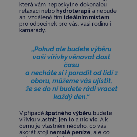
která vám neposkytne dokonalou
relaxaci nebo
hydroterapii
a nebude
ani vzdáleně tím
ideálním místem
pro odpočinek pro vás, vaši rodinu i
kamarády.
„Pokud ale budete výběru
vaší vířivky věnovat dost
času
a necháte si i poradit od lidí z
oboru, můžeme vás ujistit,
že se do ní budete rádi vracet
každý den.“
V případě
špatného výběru
budete
vířivku vlastnit, jen to a
nic víc
. A k
čemu je vlastnění něčeho, co vás
akorát stojí
nemalé peníze
, ale co