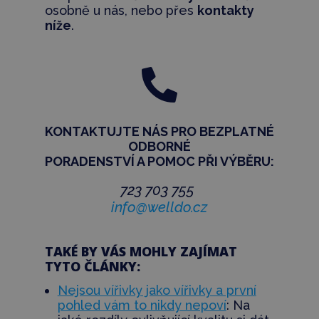
osobně u nás, nebo přes
kontakty
níže
.

KONTAKTUJTE NÁS PRO BEZPLATNÉ
ODBORNÉ
PORADENSTVÍ
A POMOC PŘI VÝBĚRU:
723 703 755
info@welldo.cz
TAKÉ BY VÁS MOHLY ZAJÍMAT
TYTO ČLÁNKY:
Nejsou vířivky jako vířivky a první
pohled vám to nikdy nepoví
: Na