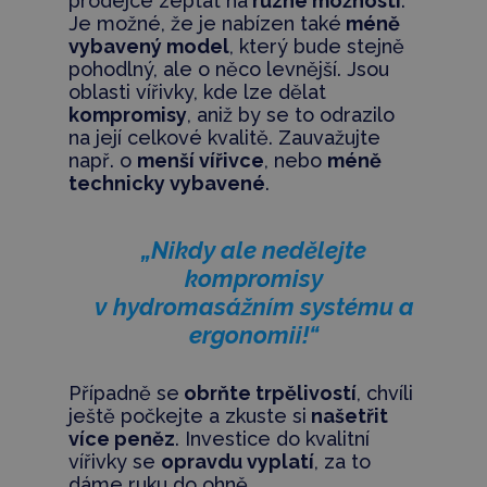
prodejce zeptat na
různé možnosti
.
Je možné, že je nabízen také
méně
vybavený model
, který bude stejně
pohodlný, ale o něco levnější. Jsou
oblasti vířivky, kde lze dělat
kompromisy
, aniž by se to odrazilo
na její celkové kvalitě. Zauvažujte
např. o
menší vířivce
, nebo
méně
technicky vybavené
.
„Nikdy ale nedělejte
kompromisy
v hydromasážním systému a
ergonomii!“
Případně se
obrňte trpělivostí
, chvíli
ještě počkejte a zkuste si
našetřit
více peněz
. Investice do kvalitní
vířivky se
opravdu vyplatí
, za to
dáme ruku do ohně.