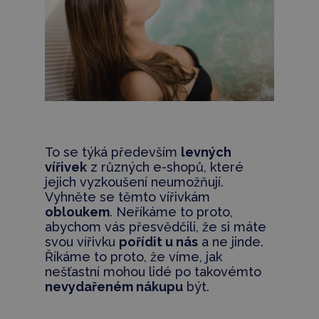
To se týká především
levných
vířivek
z různých e-shopů, které
jejich vyzkoušení neumožňují.
Vyhněte se těmto vířivkám
obloukem
. Neříkáme to proto,
abychom vás přesvědčili, že si máte
svou vířivku
pořídit u nás
a ne jinde.
Říkáme to proto, že víme, jak
nešťastní mohou lidé po takovémto
nevydařeném nákupu
být.