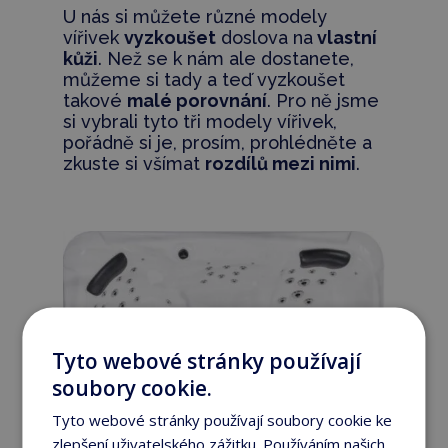
U nás si můžete různé modely
vířivek
vyzkoušet
doslova na
vlastní
kůži
. Než se k nám ale dostanete,
můžeme si tady a teď vyzkoušet
takové
malé porovnání
. Pro ně jsme
si vybrali tyto tři modely vířivek,
pořádně si je, prosím, prohlédněte a
zkuste si všímat
rozdílů mezi nimi
.
Tyto webové stránky používají
soubory cookie.
Tyto webové stránky používají soubory cookie ke
zlepšení uživatelského zážitku. Používáním našich