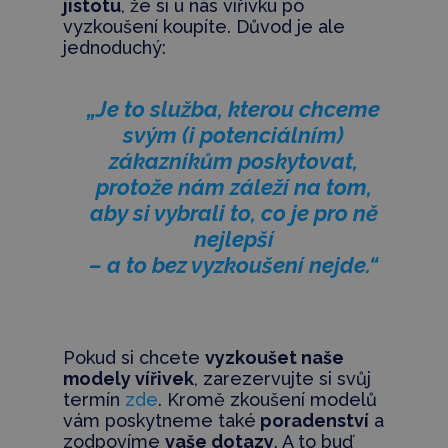
jistotu
, že si u nás vířivku po
vyzkoušení koupíte. Důvod je ale
jednoduchý:
„Je to služba, kterou chceme
svým (i potenciálním)
zákazníkům poskytovat,
protože nám záleží na tom,
aby si vybrali to, co je pro ně
nejlepší
– a to bez vyzkoušení nejde.“
Pokud si chcete
vyzkoušet naše
modely vířivek
, zarezervujte si svůj
termín
zde
. Kromě zkoušení modelů
vám poskytneme také
poradenství
a
zodpovíme
vaše dotazy
. A to buď