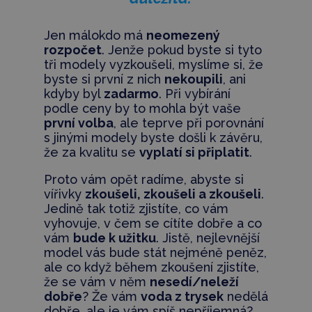
Jen málokdo má
neomezený
rozpočet
. Jenže pokud byste si tyto
tři modely vyzkoušeli, myslíme si, že
byste si první z nich
nekoupili
, ani
kdyby byl
zadarmo
. Při vybírání
podle ceny by to mohla být vaše
první volba
, ale teprve při porovnání
s jinými modely byste došli k závěru,
že za kvalitu se
vyplatí si připlatit
.
Proto vám opět radíme, abyste si
vířivky
zkoušeli, zkoušeli a zkoušeli
.
Jedině tak totiž zjistíte, co vám
vyhovuje, v čem se cítíte dobře a co
vám
bude k užitku
. Jistě, nejlevnější
model vás bude stát nejméně peněz,
ale co když během zkoušení zjistíte,
že se vám v něm
nesedí/neleží
dobře
? Že vám
voda z trysek
nedělá
dobře, ale je vám spíš nepříjemná?