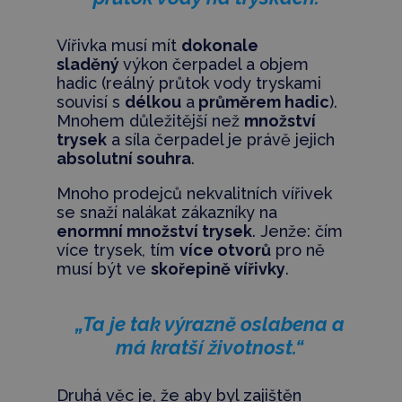
Vířivka musí mít
dokonale
sladěný
výkon čerpadel a objem
hadic (reálný průtok vody tryskami
souvisí s
délkou
a
průměrem hadic
).
Mnohem důležitější než
množství
trysek
a síla čerpadel je právě jejich
absolutní souhra
.
Mnoho prodejců nekvalitních vířivek
se snaží nalákat zákazníky na
enormní množství trysek
. Jenže: čím
více trysek, tím
více otvorů
pro ně
musí být ve
skořepině vířivky
.
„Ta je tak výrazně oslabena a
má kratší životnost.“
Druhá věc je, že aby byl zajištěn