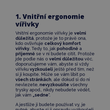
1. Vnitřní ergonomie
vířivky
Vnitřní ergonomie vířivky je
velmi
důležitá
, protože je to právě ona,
kdo ovlivňuje
celkový komfort
vířivky
. Tedy to, jak
pohodlně
a
příjemně
se v ní budete cítit. Protože
jde podle nás o
velmi důležitou
věc,
doporučujeme vám, abyste si vždy
vířivku
vyzkoušeli
ještě před tím, než
si ji koupíte. Může se vám líbit po
všech stránkách
, ale dokud si do ní
nevlezete,
nevyzkoušíte
všechny
trysky apod., nikdy nebudete vědět,
jak vám
„sedne
“.
A jestliže ji budete používat vy, je
nutné, abyste si ji opravdu vyzkoušeli