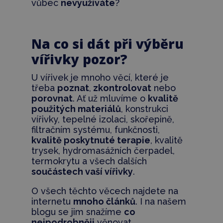
vůbec
nevyužíváte
?
Na co si dát při výběru
vířivky pozor?
U vířivek je mnoho věcí, které je
třeba
poznat
,
zkontrolovat
nebo
porovnat
. Ať už mluvíme o
kvalitě
použitých materiálů
, konstrukci
vířivky, tepelné izolaci, skořepině,
filtračním systému, funkčnosti,
kvalitě poskytnuté terapie
, kvalitě
trysek, hydromasážních čerpadel,
termokrytu a všech dalších
součástech vaší vířivky
.
O všech těchto věcech najdete na
internetu
mnoho článků
. I na našem
blogu se jim snažíme
co
nejpodrobněji
věnovat.