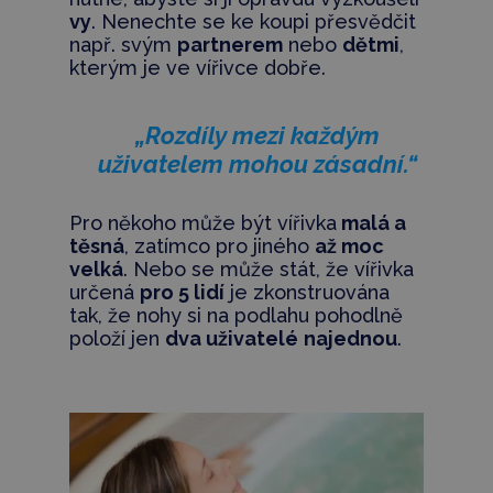
vy
. Nenechte se ke koupi přesvědčit
např. svým
partnerem
nebo
dětmi
,
kterým je ve vířivce dobře.
„Rozdíly mezi každým
uživatelem mohou zásadní.“
Pro někoho může být vířivka
malá a
těsná
, zatímco pro jiného
až moc
velká
. Nebo se může stát, že vířivka
určená
pro 5 lidí
je zkonstruována
tak, že nohy si na podlahu pohodlně
položí jen
dva uživatelé
najednou
.