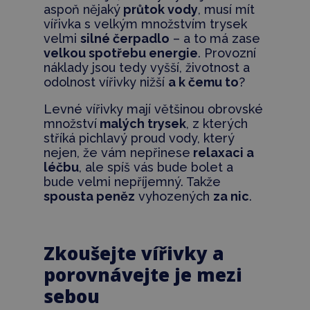
aspoň nějaký
průtok vody
, musí mít
vířivka s velkým množstvím trysek
velmi
silné čerpadlo
– a to má zase
velkou spotřebu energie
. Provozní
náklady jsou tedy vyšší, životnost a
odolnost vířivky nižší
a k čemu to
?
Levné vířivky mají většinou obrovské
množství
malých trysek
, z kterých
stříká pichlavý proud vody, který
nejen, že vám nepřinese
relaxaci a
léčbu
, ale spíš vás bude bolet a
bude velmi nepříjemný. Takže
spousta peněz
vyhozených
za nic
.
Zkoušejte vířivky a
porovnávejte je mezi
sebou