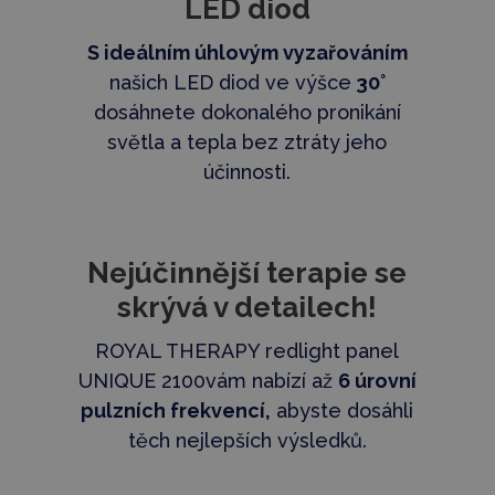
LED diod
S ideálním úhlovým vyzařováním
našich LED diod ve výšce
30°
dosáhnete dokonalého pronikání
světla a tepla bez ztráty jeho
účinnosti.
Nejúčinnější terapie se
skrývá v detailech!
ROYAL THERAPY redlight panel
UNIQUE 2100vám nabízí až
6 úrovní
pulzních frekvencí,
abyste dosáhli
těch nejlepších výsledků.