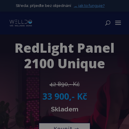
Středa: přijeďte bez objednání
Středa: přijeďte bez objednání
→ jak to funguje?
→ jak to funguje?
✕
RedLight Panel
2100 Unique
42 890,- Kč
33 900,- Kč
Skladem
Koupit