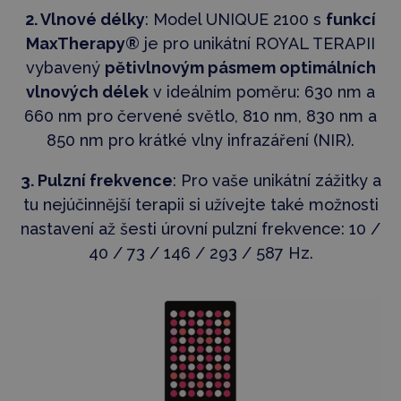
2. Vlnové délky
: Model UNIQUE 2100 s
funkcí
MaxTherapy®
je pro unikátní ROYAL TERAPII
vybavený
pětivlnovým pásmem optimálních
vlnových délek
v ideálním poměru: 630 nm a
660 nm pro červené světlo, 810 nm, 830 nm a
850 nm pro krátké vlny infrazáření (NIR).
3. Pulzní frekvence
: Pro vaše unikátní zážitky a
tu nejúčinnější terapii si užívejte také možnosti
nastavení až šesti úrovní pulzní frekvence: 10 /
40 / 73 / 146 / 293 / 587 Hz.