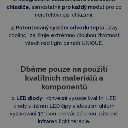
chladiče,
samostatně
pro každý modul
pro co
nejefektivnější chlazení.
3. Patentovaný systém odvodu tepla
„stay
cooling“ zajišťuje extrémně dlouhou životnost
všech red light panelů UNIQUE.
Dbáme pouze na použití
kvalitních materiálů a
komponent
ů
1. LED diody:
Konvexní vysoce kvalitní LED
diody s 42mm LED čipy a ideálním úhlem
vyzařování 30° jsou pro vás zárukou užitečné
infrared light terapie.