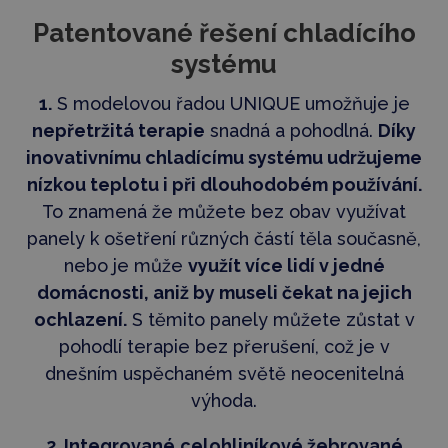
Patentované řešení chladícího
systému
1.
S modelovou řadou UNIQUE umožňuje je
nepřetržitá terapie
snadná a pohodlná.
Díky
inovativnímu chladícímu systému udržujeme
nízkou teplotu i při dlouhodobém používání.
To znamená že můžete bez obav využívat
panely k ošetření různých částí těla současně,
nebo je může
využít více lidí v jedné
domácnosti, aniž by museli čekat na jejich
ochlazení.
S těmito panely můžete zůstat v
pohodlí terapie bez přerušení, což je v
dnešním uspěchaném světě neocenitelná
výhoda.
2. Integrované
celohliníkové žebrované