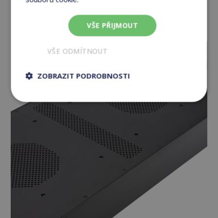
bezkonkurenční volbu oproti běžným
produktům na trhu s konstrukci se železa.
VŠE PŘIJMOUT
VŠE ODMÍTNOUT
ZOBRAZIT PODROBNOSTI