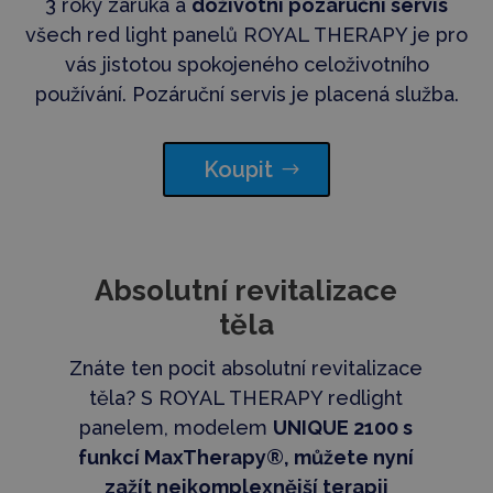
3 roky záruka a
d
oživotní pozáruční servis
všech red light panelů ROYAL THERAPY je pro
vás jistotou spokojeného celoživotního
používání. Pozáruční servis je placená služba.
Koupit
Absolutní revitalizace
těla
Znáte ten pocit absolutní revitalizace
těla? S ROYAL THERAPY redlight
panelem, modelem
UNIQUE 2100 s
funkcí MaxTherapy®, můžete nyní
zažít nejkomplexnější terapii