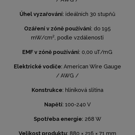
Úhel vyzařování
: ideálních 30 stupňů
Ozáření v zóně používání
: do 195
mW/cm², podle vzdálenosti
EMF v zóně používání
: 0,00 uT/mG
Elektrické vodiče
: American Wire Gauge
/ AWG /
Konstrukce
: hliníková slitina
Napětí
: 100-240 V
Spotřeba energie
: 268 W
Velikost produktu
: 880 × 216 × 71 mm