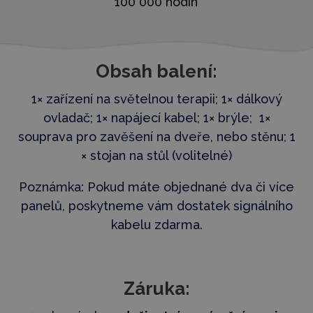
100 000 hodin
Obsah balení:
1× zařízení na světelnou terapii; 1× dálkový
ovladač; 1× napájecí kabel; 1× brýle; 1×
souprava pro zavěšení na dveře, nebo stěnu; 1
× stojan na stůl (volitelné)
Poznámka: Pokud máte objednané dva či více
panelů, poskytneme vám dostatek signálního
kabelu zdarma.
Záruka: