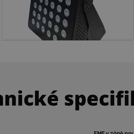
nické specif
m
EMF v zóně pou