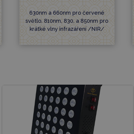
630nm a 660nm pro červené
světlo. 810nm, 830, a 850nm pro
krátké vlny infrazáření /NIR/