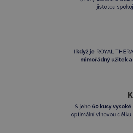
jistotou spoko
I když je
ROYAL THERAPY
mimořádný užitek a 
K
S jeho
60 kusy vysoké 
optimální vlnovou délku