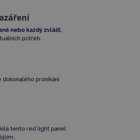
razáření
asně nebo každý zvlášť,
tuálních potřeb.
d
 dokonalého pronikání
ělá tento red light panel
ějším.