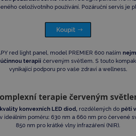
jeného celoživotního používání. Pozáruční servis je p
Koupit
 red light panel, model PREMIER 600 naším
nejm
účinnou terapii
červeným světlem. S touto kompakt
vynikající podporu pro vaše zdraví a wellness.
omplexní
terapie červeným světl
kvality konvexních LED diod,
rozdělených do
pěti 
 v ideálním poměru: 630 nm a 660 nm pro červené s
850 nm pro krátké vlny infrazáření (NIR).