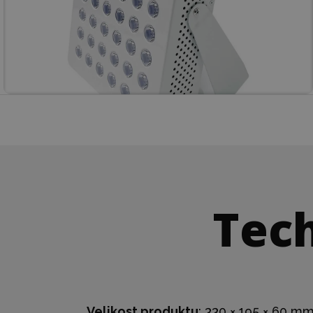
Tech
Velikost produktu
: 330 × 195 × 60 m