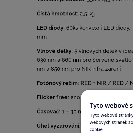
Čistá hmotnost
: 2,5 kg
LED diody
: 60ks konvexní LED diody,
mm
Vlnové délky
: 5 vlnových délek v id
630 nm a 660 nm pro červené světlo;
nm a 850 nm pro NIR infra záření
Fotónový režim:
RED + NIR / RED / 
Flicker free:
ano
Tyto webové s
Časovač:
1 – 30 minut
Tyto webové stránky 
webových stránek sou
Úhel vyzařování
: ideálních 30 stupňů
cookie.
Více informací