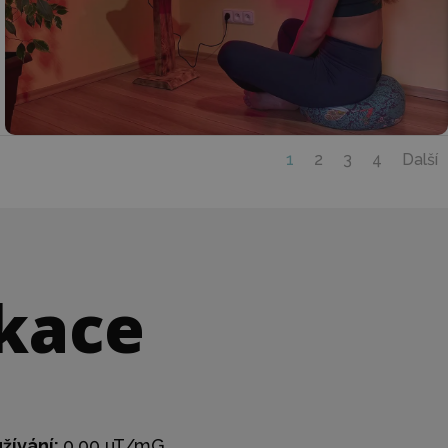
1
2
3
4
Další
ikace
žívání:
0,00 uT/mG​​