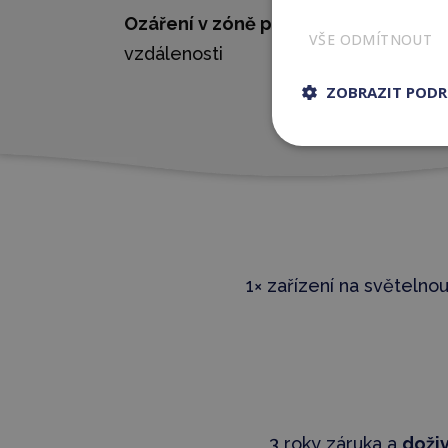
Ozáření v zóně používání
: do 195 m
VŠE ODMÍTNOUT
vzdálenosti
ZOBRAZIT POD
1× zařízení na světelnou
3 roky záruka a
d
oži