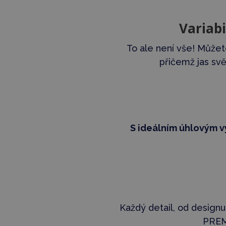
Variabi
To ale není vše! Může
přičemž jas svě
S ideálním úhlovým 
Každý detail, od designu
PREMI