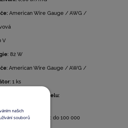
iče:
American Wire Gauge / AWG /
ovová
0 V
gie
: 82 W
iče
: American Wire Gauge / AWG /
átor
: 1 ks
adla pro přenos panelu
:
zadní stěně
váním našich
 životnost LED diod
: do 100 000
užívání souborů