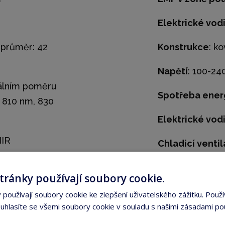
Elektrické vod
 průměr: 42
Konstrukce
: k
Napětí
: 100-24
eálním poměru
Spotřeba ener
 810 nm, 830
Elektrické vod
NIR
Chladicí ventil
Integrovaná m
tránky používají soubory cookie.
patentované v 
používají soubory cookie ke zlepšení uživatelského zážitku. Použí
Předpokládaná
hlasíte se všemi soubory cookie v souladu s našimi zásadami po
hodin​​