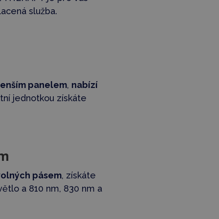
lacená služba.
enším panelem
,
nabízí
ní jednotkou získáte
em
volných pásem
, získáte
větlo a 810 nm, 830 nm a