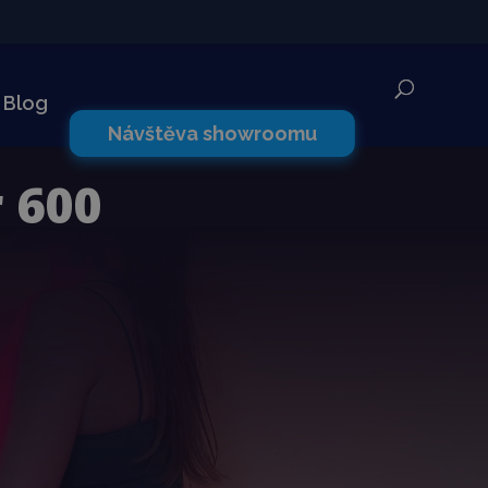
✕
Blog
Návštěva showroomu
 600