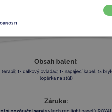
W/cm², podle
ROBNOSTI
Obsah balení:
 terapii;
1× dálkový ovladač;
1× napájecí kabel;
1× brý
(opěrka na stůl)
Záruka:
votní pozáruční servis
všech red light panelů ROYA