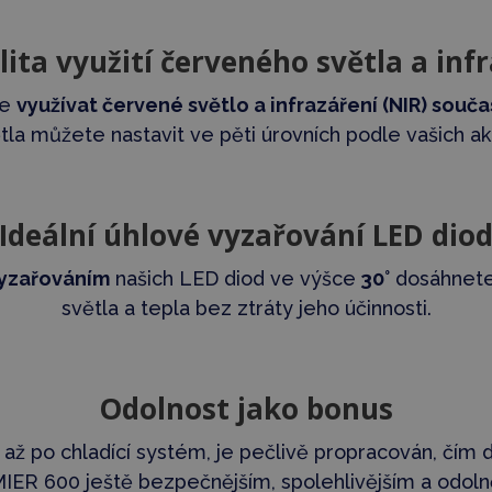
lita využití červeného světla a inf
te
využívat červené světlo a infrazáření (NIR) souč
tla můžete nastavit ve pěti úrovních podle vašich ak
Ideální úhlové vyzařování LED dio
vyzařováním
našich LED diod ve výšce
30°
dosáhnete
světla a tepla bez ztráty jeho účinnosti.
Odolnost jako bonus
 až po chladící systém, je pečlivě propracován, čím d
ER 600 ještě bezpečnějším, spolehlivějším a odoln