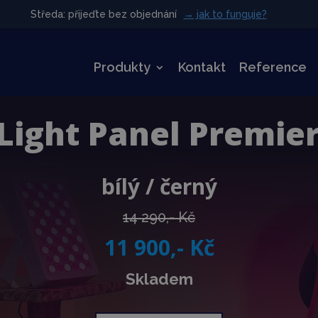
Středa: přijeďte bez objednání
Středa: přijeďte bez objednání
→ jak to funguje?
→ jak to funguje?
Produkty
Kontakt
Reference
Light Panel Premier
bílý / černý
14 290,- Kč
11 900,- Kč
Skladem