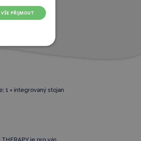
VŠE PŘIJMOUT
le;
1 × integrovaný stojan
L THERAPY je pro vás