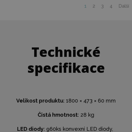
1
2
3
4
Další
Technické
specifikace
Velikost produktu
: 1800 × 473 × 60 mm
Čistá hmotnost
: 28 kg
LED diody
: 960ks konvexní LED diody,