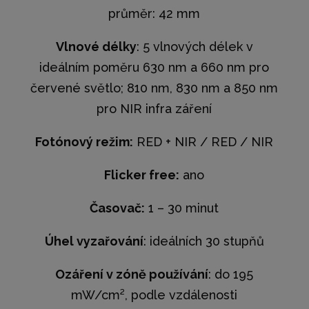
průměr: 42 mm
Vlnové délky
: 5 vlnových délek v
ideálním poměru 630 nm a 660 nm pro
červené světlo; 810 nm, 830 nm a 850 nm
pro NIR infra záření
Fotónový režim:
RED + NIR / RED / NIR
Flicker free:
ano
Časovač:
1 – 30 minut
Úhel vyzařování
: ideálních 30 stupňů
Ozáření v zóně používání
: do 195
mW/cm², podle vzdálenosti