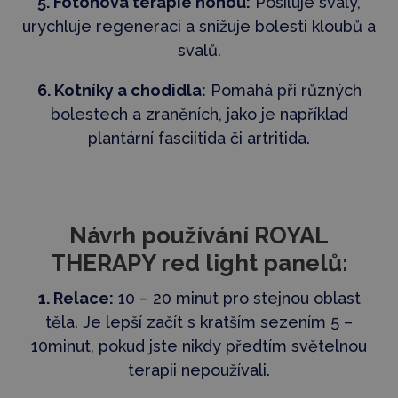
5. Fotonová terapie nohou:
Posiluje svaly,
urychluje regeneraci a snižuje bolesti kloubů a
svalů.
6. Kotníky a chodidla:
Pomáhá při různých
bolestech a zraněních, jako je například
plantární fasciitida či artritida.
Návrh používání ROYAL
THERAPY red light panelů:
1. Relace:
10 – 20 minut pro stejnou oblast
těla. Je lepší začít s kratším sezením 5 –
10minut, pokud jste nikdy předtím světelnou
terapii nepoužívali.