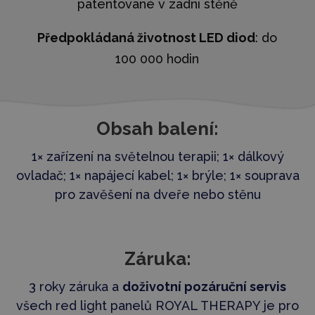
patentované v zadní stěně
Předpokládaná životnost LED diod
: do
100 000 hodin​​
Obsah balení:
1× zařízení na světelnou terapii;
1× dálkový
ovladač;
1× napájecí kabel;
1× brýle; 1× souprava
pro zavěšení na dveře nebo stěnu
Záruka:
3 roky záruka a
d
oživotní pozáruční servis
všech red light panelů ROYAL THERAPY je pro