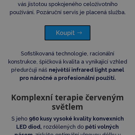
vás jistotou spokojeného celoživotního
používání. Pozáruční servis je placená služba.
Koupit
Sofistikovaná technologie, racionální
konstrukce, špičková kvalita a vynikající vzhled
předurčují náš
největší infrared light panel
pro náročné a profesionální použití.
Komplexní terapie červeným
světlem
S jeho
960 kusy vysoké kvality konvexních
LED diod,
rozdělených do
pěti volných
pásem
, získáte optimální vlnovou délku v