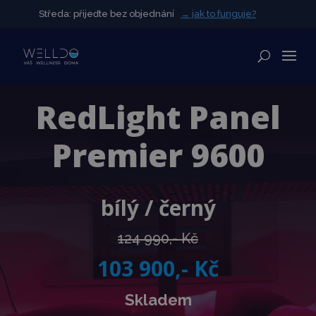
Středa: přijeďte bez objednání
Středa: přijeďte bez objednání
→ jak to funguje?
→ jak to funguje?
✕
RedLight Panel
Premier 9600
bílý / černý
124 990,- Kč
103 900,- Kč
Skladem