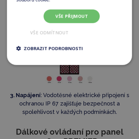
VŠE PŘIJMOUT
VŠE ODMÍTNOUT
ZOBRAZIT PODROBNOSTI
3.
Napájení
:
Vodotěsné elektrické připojení s
ochranou IP 67 zajišťuje bezpečnost a
spolehlivost v každých podmínkách.
Dálkové ovládaní pro panel