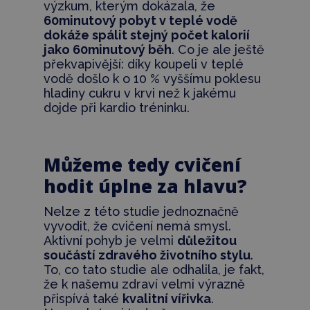
výzkum, kterým dokázala, že
60minutový pobyt v teplé vodě
dokáže spálit stejný počet kalorií
jako 60minutový běh
. Co je ale ještě
překvapivější: díky koupeli v teplé
vodě došlo k o 10 % vyššímu poklesu
hladiny cukru v krvi než k jakému
dojde při kardio tréninku.
Můžeme tedy cvičení
hodit úplne za hlavu?
Nelze z této studie jednoznačně
vyvodit, že cvičení nemá smysl.
Aktivní pohyb je velmi
důležitou
součástí zdravého životního stylu
.
To, co tato studie ale odhalila, je fakt,
že k našemu zdraví velmi výrazně
přispívá také
kvalitní vířivka
.