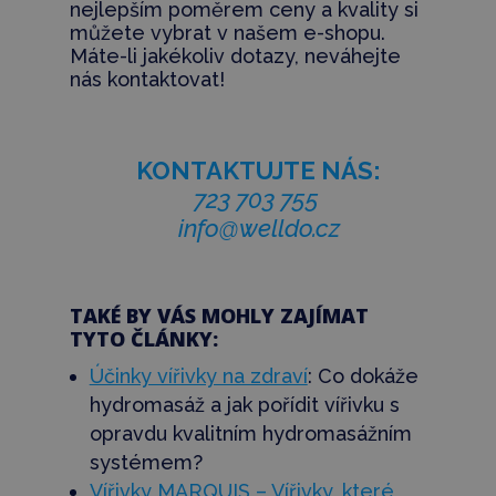
nejlepším poměrem ceny a kvality si
můžete vybrat v našem e-shopu.
Máte-li jakékoliv dotazy, neváhejte
nás kontaktovat!
KONTAKTUJTE NÁS:
723 703 755
info@welldo.cz
TAKÉ BY VÁS MOHLY ZAJÍMAT
TYTO ČLÁNKY:
Účinky vířivky na zdraví
: Co dokáže
hydromasáž a jak pořídit vířivku s
opravdu kvalitním hydromasážním
systémem?
Vířivky MARQUIS – Vířivky, které