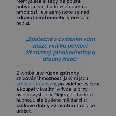
Nemyslete si tedy, že pouze
pobytem v ní budete ztrácet na
hmotnosti, ale zamyslete se nad
zdravotními benefity
, které vám
nabízí.
„Společně s cvičením vám
může vířivka pomoci
žít zdravý, plnohodnotný a
dlouhý život.“
Zkombinujte
různé způsoby
snižování hmotnosti
jakými jsou
zdravé stravování
, pravidelné cvičení
a koupel v kvalitní vířivce, a brzy
uvidíte výsledky. Nejen, že budete
hubnout, ale budete mít šanci si
celkově dobrý zdravotní stav
také
udržet.