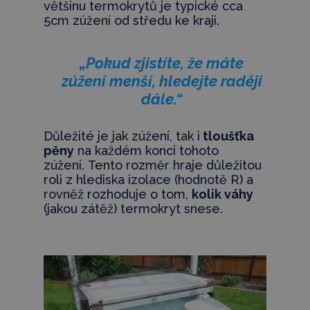
většinu termokrytů je typické cca
5cm zúžení od středu ke kraji.
„Pokud zjistíte, že máte
zúžení menší, hledejte raději
dále.“
Důležité je jak zúžení, tak i
tloušťka
pěny
na každém konci tohoto
zúžení. Tento rozměr hraje důležitou
roli z hlediska izolace (hodnotě R) a
rovněž rozhoduje o tom,
kolik váhy
(jakou zátěž) termokryt snese.