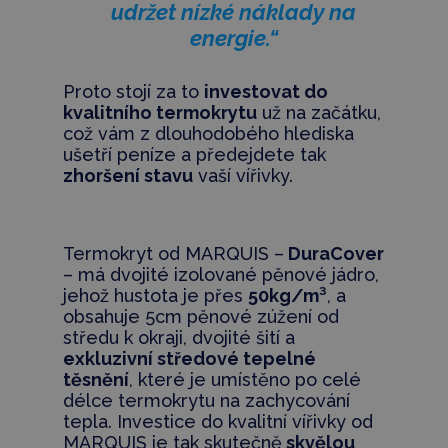
udržet nízké náklady na
energie.“
Proto stojí za to
investovat do
kvalitního termokrytu
už na začátku,
což vám z dlouhodobého hlediska
ušetří peníze a předejdete tak
zhoršení stavu
vaší vířivky.
Termokryt od MARQUIS –
DuraCover
– má dvojité izolované pěnové jádro,
jehož hustota je přes
50kg/m³
, a
obsahuje 5cm pěnové zúžení od
středu k okraji, dvojité šití a
exkluzivní středové tepelné
těsnění
, které je umístěno po celé
délce termokrytu na zachycování
tepla. Investice do kvalitní vířivky od
MARQUIS je tak skutečně
skvělou