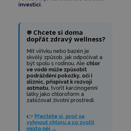
investicí
.
Chcete si doma
💬
dopřát zdravý wellness?
Mít vířivku nebo bazén je
skvělý způsob, jak odpočívat a
být spolu s rodinou. Ale
chlor
ve vodě může způsobit
podráždění pokožky, očí i
sliznic, přispívat k rozvoji
astmatu
, tvořit karcinogenní
látky jako chloroform a
zatěžovat životní prostředí.
👉
Přečtěte si, proč se
vyhnout chloru a co zvolit
místo něj →