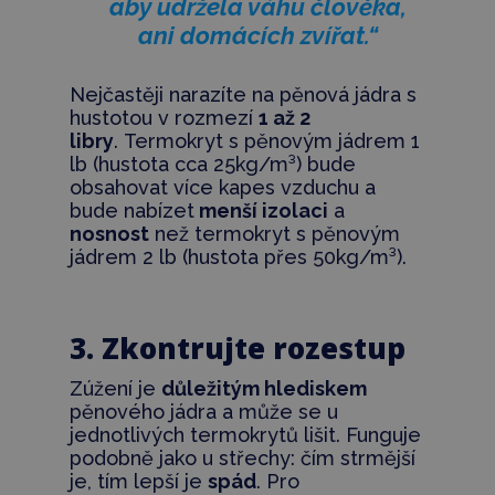
aby udržela váhu člověka,
ani domácích zvířat.“
Nejčastěji narazíte na pěnová jádra s
hustotou v rozmezí
1 až 2
libry
. Termokryt s pěnovým jádrem 1
lb (hustota cca 25kg/m³) bude
obsahovat více kapes vzduchu a
bude nabízet
menší izolaci
a
nosnost
než termokryt s pěnovým
jádrem 2 lb (hustota přes 50kg/m³).
3. Zkontrujte rozestup
Zúžení je
důležitým hlediskem
pěnového jádra a může se u
jednotlivých termokrytů lišit. Funguje
podobně jako u střechy: čím strmější
je, tím lepší je
spád
. Pro