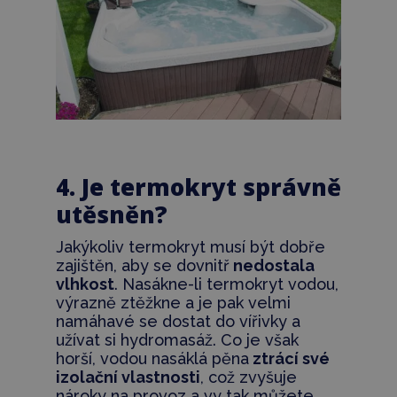
4. Je termokryt správně
utěsněn?
Jakýkoliv termokryt musí být dobře
zajištěn, aby se dovnitř
nedostala
vlhkost
. Nasákne-li termokryt vodou,
výrazně ztěžkne a je pak velmi
namáhavé se dostat do vířivky a
užívat si hydromasáž. Co je však
horší, vodou nasáklá pěna
ztrácí své
izolační vlastnosti
, což zvyšuje ​
nároky na provoz a vy tak můžete