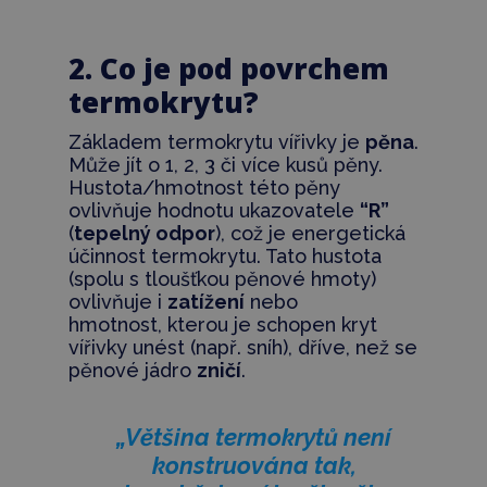
2. Co je pod povrchem
termokrytu?
Základem termokrytu vířivky je
pěna
.
Může jít o 1, 2, 3 či více kusů pěny.
Hustota/hmotnost této pěny
ovlivňuje hodnotu ukazovatele
“R”
(
tepelný odpor
), což je energetická
účinnost termokrytu. Tato hustota
(spolu s tloušťkou pěnové hmoty)
ovlivňuje i
zatížení
nebo
hmotnost, kterou je schopen kryt
vířivky unést (např. sníh), dříve, než se
pěnové jádro
zničí
.
„Většina termokrytů není
konstruována tak,