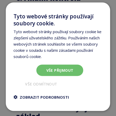
termokrytu zvenku
Tyto webové stránky používají
Obal krytu skrývá více než to, co
vidíme pouhým okem. Tedy pokud
soubory cookie.
víte,
na co si dávat pozor
. Většina z
Tyto webové stránky používají soubory cookie ke
obalů termokrytu je vyrobena z
mořského vinylu, který je odolný
zlepšení uživatelského zážitku. Používáním našich
vůči plísním a UV záření, díky
webových stránek souhlasíte se všemi soubory
kterému se
minimalizuje vyblednutí
cookie v souladu s našimi zásadami používání
obalu
.
souborů cookie.
Více informací
„Doporučujeme dát vždy
VŠE PŘIJMOUT
přednost právě takovémuto
obalu.“
VŠE ODMÍTNOUT
ZOBRAZIT PODROBNOSTI
Kvalitní termokryt je