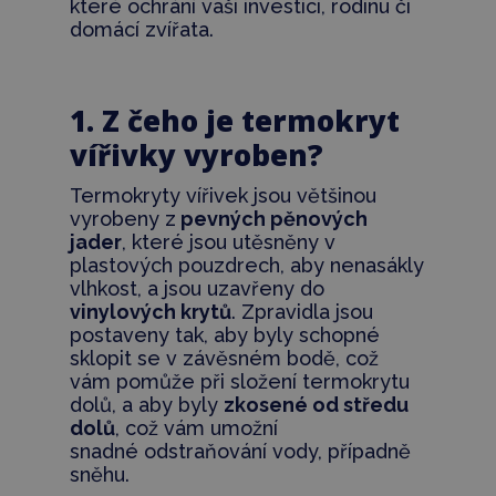
které ochrání vaši investici, rodinu či
domácí zvířata.
1. Z čeho je termokryt
vířivky vyroben?
Termokryty vířivek jsou většinou
vyrobeny z
pevných pěnových
jader
, které jsou utěsněny v
plastových pouzdrech, aby nenasákly
vlhkost, a jsou uzavřeny do
vinylových krytů
. Zpravidla jsou
postaveny tak, aby byly schopné
sklopit se v závěsném bodě, což
vám pomůže při složení termokrytu
dolů, a aby byly
zkosené od středu
dolů
, což vám umožní
snadné odstraňování vody, případně
sněhu.