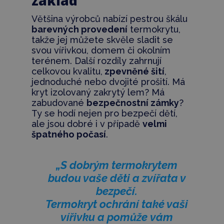
základ
Většina výrobců nabízí pestrou škálu
barevných provedení
termokrytu,
takže jej můžete skvěle sladit se
svou vířivkou, domem či okolním
terénem. Další rozdíly zahrnují
celkovou kvalitu,
zpevněné šití
,
jednoduché nebo dvojité prošití. Má
kryt izolovaný zakrytý lem? Má
zabudované
bezpečnostní zámky
?
Ty se hodí nejen pro bezpečí dětí,
ale jsou dobré i v případě
velmi
špatného počasí
.
„S dobrým termokrytem
budou vaše děti a zvířata v
bezpečí.
Termokryt ochrání také vaši
vířivku a pomůže vám