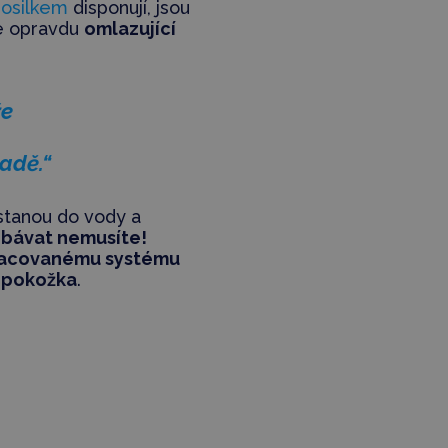
rosilkem
disponují, jsou
je opravdu
omlazující
že
adě.“
tanou do vody a
bávat nemusíte!
acovanému systému
 pokožka
.