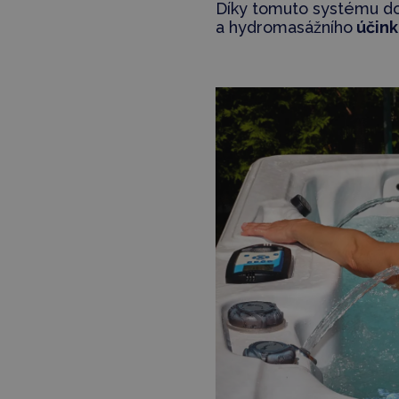
Díky tomuto systému d
a hydromasážního
účink