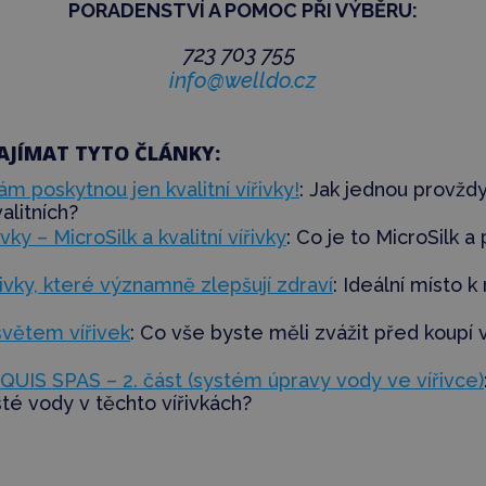
PORADENSTVÍ
A POMOC PŘI VÝBĚRU:
723 703 755
info@welldo.cz
AJÍMAT TYTO ČLÁNKY:
m poskytnou jen kvalitní vířivky!
: Jak
jednou provžd
valitních?
vky – MicroSilk a kvalitní vířivky
: Co je to MicroSilk a
ivky, které významně zlepšují zdraví
: Ideální místo k
větem vířivek
: Co vše byste měli zvážit před koupí v
UIS SPAS – 2. část (systém úpravy vody ve vířivce)
sté vody v těchto vířivkách?