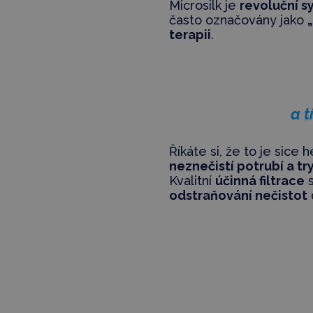
Microsilk je
revoluční s
často označovány jako
terapii
.
a 
Říkáte si, že to je sice
neznečistí potrubí a tr
Kvalitní
účinná filtrace
s
odstraňování nečistot