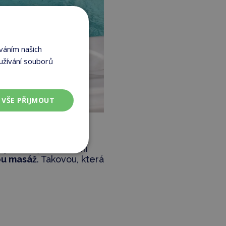
váním našich
užívání souborů
VŠE PŘIJMOUT
 pokračuje na hrudní
ou masáž
. Takovou, která