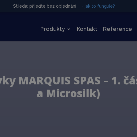
Středa: přijeďte bez objednání
Středa: přijeďte bez objednání
→ jak to funguje?
→ jak to funguje?
Produkty
Kontakt
Reference
vky MARQUIS SPAS – 1. čá
a Microsilk)