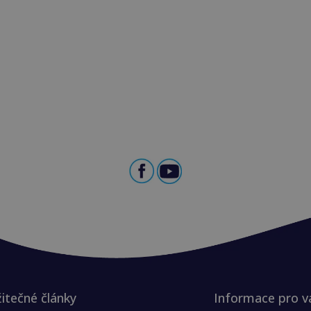
itečné články
Informace pro v