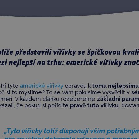
íže představili vířivky se špičkovou kvali
zi nejlepší na trhu: americké vířivky zn
tří tyto
americké vířivky
opravdu k
tomu nejlepšímu
roč si to myslíme? To se vám pokusíme vysvětlit v
sé
zaměří. V každém článku rozebereme
základní param
zali, že pokud si pořídíte
právě tuto vířivku
, dosta
„Tyto vířivky totiž disponují vším potřebný
pro zajištění dokonalé relaxace a masáže.