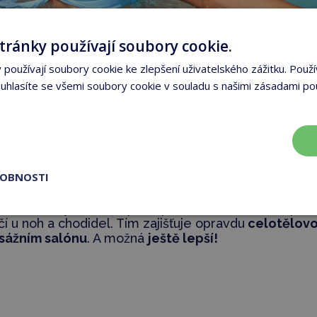
tránky používají soubory cookie.
používají soubory cookie ke zlepšení uživatelského zážitku. Použí
hlasíte se všemi soubory cookie v souladu s našimi zásadami po
ROBNOSTI
průtok vody
směřuje postupně na krk a ramena, poté
čí u noh a chodidel. Tím zajišťuje opravdu
celotělov
sážním salónu
. A možná
ještě lepší!