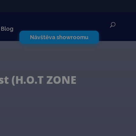
✕
Blog
Návštěva showroomu
st (H.O.T ZONE