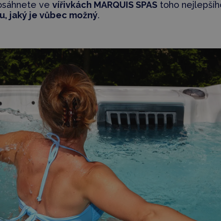
osáhnete ve
vířivkách MARQUIS SPAS
toho nejlepšíh
u, jaký je vůbec možný
.