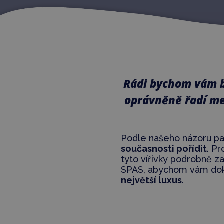
Rádi bychom vám bl
oprávněně řadí me
Podle našeho názoru pa
současnosti pořídit
. P
tyto vířivky podrobně 
SPAS, abychom vám doká
největší luxus
.