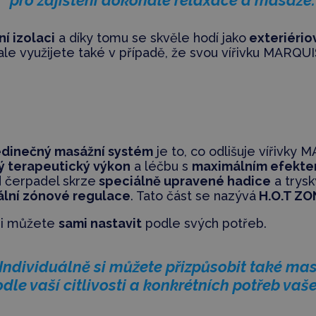
ní izolaci
a díky tomu se skvěle hodí jako
exteriériov
i ale využijete také v případě, že svou vířivku MARQU
edinečný masážní systém
je to, co odlišuje vířivky 
ý terapeutický výkon
a léčbu s
maximálním efekt
d čerpadel skrze
speciálně upravené hadice
a trysk
ální zónové regulace
. Tato část se nazývá
H.O.T ZO
 si můžete
sami nastavit
podle svých potřeb.
Individuálně si můžete přizpůsobit také mas
odle vaší citlivosti a konkrétních potřeb vaše