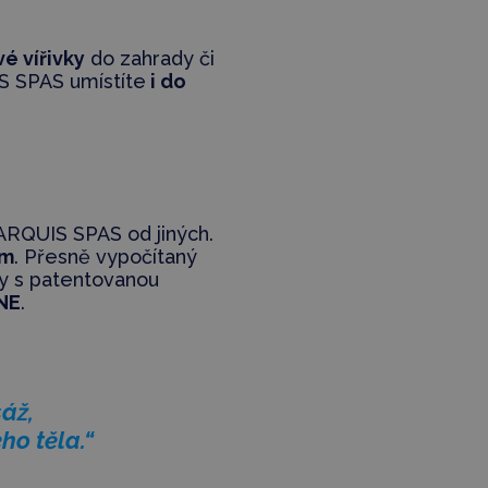
é vířivky
do zahrady či
IS SPAS umístíte
i do
MARQUIS SPAS od jiných.
em
. Přesně vypočítaný
y s patentovanou
NE
.
áž,
ho těla.“