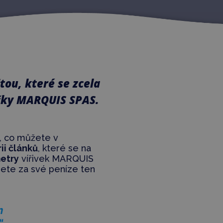
tou, které se zcela
ačky MARQUIS SPAS.
, co můžete v
rii článků
, které se na
etry
vířivek MARQUIS
nete za své peníze ten
m
“