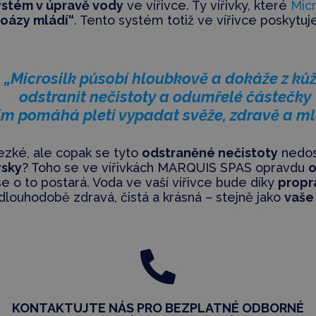
ystém v úpravě vody
ve vířivce. Ty vířivky, které
Mic
„oázy mládí“
. Tento systém totiž ve vířivce poskytu
„Microsilk působí hloubkově a dokáže z ků
odstranit nečistoty a odumřelé částečky
tím pomáhá pleti vypadat svěže, zdravě a ml
 hezké, ale copak se tyto
odstraněné nečistoty
nedos
ysky
? Toho se ve vířivkách MARQUIS SPAS opravdu
o
e o to postará. Voda ve vaší vířivce bude díky
propr
dlouhodobě zdravá, čistá a krásná – stejně jako
vaše

KONTAKTUJTE NÁS PRO BEZPLATNÉ ODBORNÉ