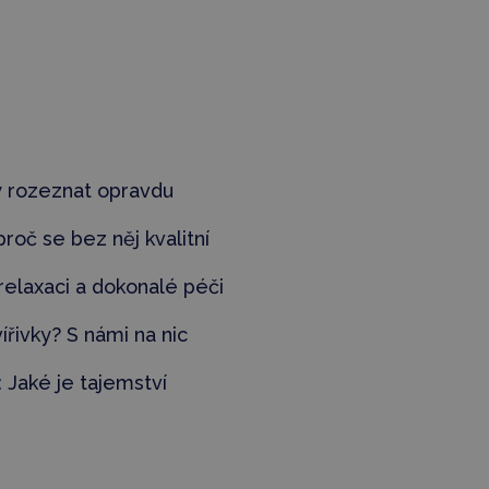
y rozeznat
opravdu
 proč
se bez ně
j kvalitní
 relaxaci a dokonalé péči
ířivky? S námi na nic
:
Jaké je tajemství