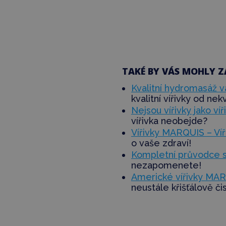
TAKÉ BY VÁS MOHLY Z
Kvalitní hydromasáž vá
kvalitní vířivky od nek
Nejsou vířivky jako víři
vířivka
neobejde
?
Vířivky MARQUIS – Víř
o vaše zdraví!
Kompletní průvodce s
nezapomenete!
Americké vířivky MARQ
neustále křišťálově či