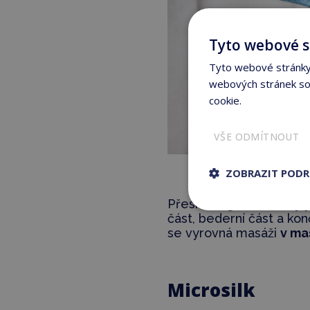
Tyto webové s
Tyto webové stránky 
webových stránek sou
cookie.
Více informací
VŠE ODMÍTNOUT
ZOBRAZIT POD
Přesně
regulovatelný 
část, bederní část a kon
se vyrovná masáži
v ma
Microsilk