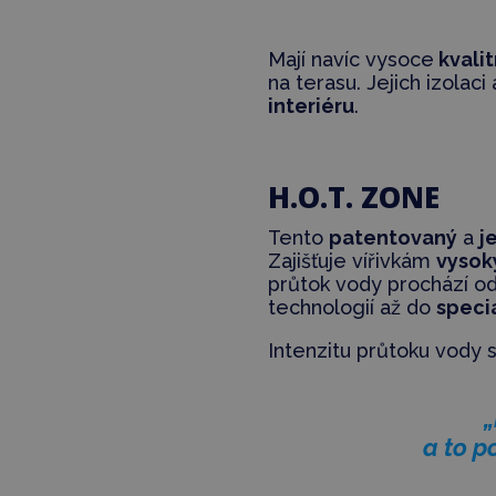
Mají navíc vysoce
kvalit
na terasu. Jejich izolac
interiéru
.
H.O.T. ZONE
Tento
patentovaný
a
j
Zajišťuje vířivkám
vysok
průtok vody prochází o
technologií až do
speci
Intenzitu průtoku vody
„
a to p