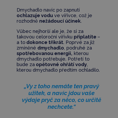
Dmychadlo navíc po zapnutí
ochlazuje vodu
ve vířivce, což je
rozhodně
nežádoucí účinek
.
Vůbec nejhorší ale je, že si za
takovou celoroční vířivku
připlatíte
–
a to
dokonce třikrát
. Poprvé za již
zmíněné
dmychadlo
, podruhé za
spotřebovanou energii,
kterou
dmychadlo potřebuje. Potřetí to
bude za
opětovné ohřátí vody
,
kterou dmychadlo předtím ochladilo.
„Vy z toho nemáte ten pravý
užitek, a navíc jdou vaše
výdaje pryč za něco, co určitě
nechcete.“