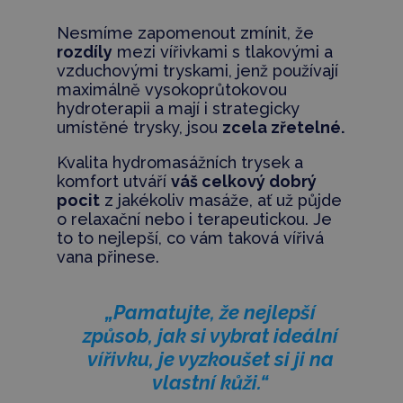
Nesmíme zapomenout zmínit, že
rozdíly
mezi vířivkami s tlakovými a
vzduchovými tryskami, jenž používají
maximálně vysokoprůtokovou
hydroterapii a mají i strategicky
umístěné trysky, jsou
zcela zřetelné.
Kvalita hydromasážních trysek a
komfort utváří
váš celkový dobrý
pocit
z jakékoliv masáže, ať už půjde
o relaxační nebo i terapeutickou. Je
to to nejlepší, co vám taková vířivá
vana přinese.
„Pamatujte, že nejlepší
způsob, jak si vybrat ideální
vířivku, je vyzkoušet si ji na
vlastní kůži.“