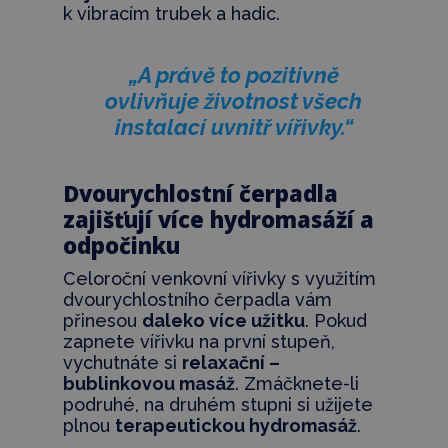
k vibracím trubek a hadic.
„A právě to pozitivně
ovlivňuje životnost všech
instalací uvnitř vířivky.“
Dvourychlostní čerpadla
zajišťují více hydromasáží a
odpočinku
Celoroční venkovní vířivky s využitím
dvourychlostního čerpadla vám
přinesou
daleko více užitku
. Pokud
zapnete vířivku na první stupeň,
vychutnáte si
relaxační –
bublinkovou masáž
. Zmáčknete-li
podruhé, na druhém stupni si užijete
plnou
terapeutickou hydromasáž
.