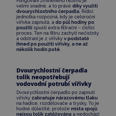
Fungování zmíněného režimu je
velmi snadné, a to právě
díky využití
dvourychlostního čerpadla
. Řídicí
jednotka rozpozná, kdy je celoroční
vířivka zapnutá, a
do půl hodiny po
použití
spustí extra filtrační – čisticí
proces. Ten na filtru zachytí nečistoty
a odstraní je z vířivky
v podstatě
ihned po použití vířivky, a ne až
několik hodin poté
.
Dvourychlostní čerpadla
tolik neopotřebují
vodovodní potrubí vířivky
Dvourychlostní čerpadlo po zapnutí
vířivky
zabraňuje nárazovému tlaku
na hadice, rozdělovače a trysky. To je
hodně důležité, protože
místa spojů
nejsou tolik zatěžována
a nedochází