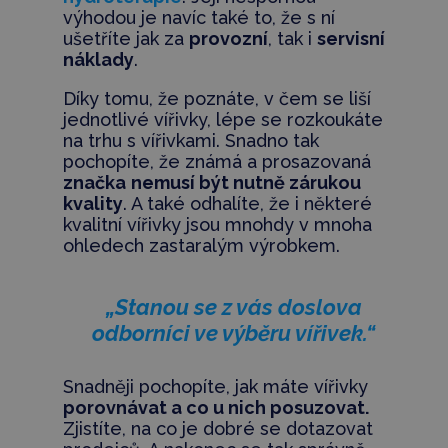
výhodou je navíc také to, že s ní
ušetříte jak za
provozní
, tak i
servisní
náklady
.
Díky tomu, že poznáte, v čem se liší
jednotlivé vířivky, lépe se rozkoukáte
na trhu s vířivkami. Snadno tak
pochopíte, že známá a prosazovaná
značka
nemusí být nutně zárukou
kvality
. A také odhalíte, že i některé
kvalitní vířivky jsou mnohdy v mnoha
ohledech zastaralým výrobkem.
„Stanou se z vás doslova
odborníci ve výběru vířivek.“
Snadněji pochopíte, jak máte vířivky
porovnávat a co u nich posuzovat.
Zjistíte, na co je dobré se dotazovat