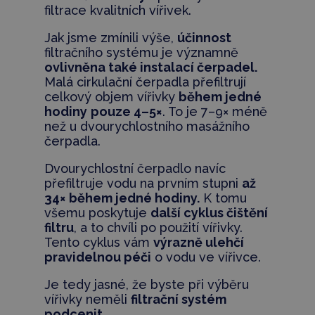
filtrace kvalitních vířivek.
Jak jsme zmínili výše,
účinnost
filtračního systému je významně
ovlivněna také instalací čerpadel.
Malá cirkulační čerpadla přefiltrují
celkový objem vířivky
během jedné
hodiny
pouze 4–5×
. To je 7–9× méně
než u dvourychlostního masážního
čerpadla.
Dvourychlostní čerpadlo navíc
přefiltruje vodu na prvním stupni
až
34× během jedné hodiny.
K tomu
všemu poskytuje
další cyklus čištění
filtru
, a to chvíli po použití vířivky.
Tento cyklus vám
výrazně ulehčí
pravidelnou péči
o vodu ve vířivce.
Je tedy jasné, že byste při výběru
vířivky neměli
filtrační systém
podcenit.