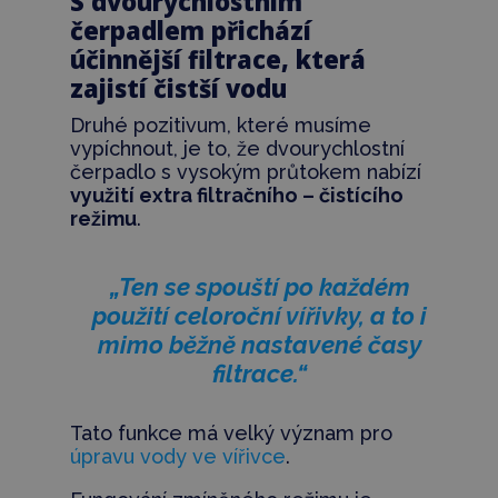
S dvourychlostním
čerpadlem přichází
účinnější filtrace, která
zajistí čistší vodu
Druhé pozitivum, které musíme
vypíchnout, je to, že dvourychlostní
čerpadlo s vysokým průtokem nabízí
využití extra filtračního – čistícího
režimu
.
„Ten se spouští po každém
použití celoroční vířivky, a to i
mimo běžně nastavené časy
filtrace.“
Tato funkce má velký význam pro
úpravu vody ve vířivce
.