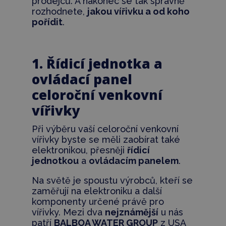
prodejců. A nakonec se tak správně
rozhodnete,
jakou vířivku a od koho
pořídit
.
1. Řídicí jednotka a
ovládací panel
celoroční venkovní
vířivky
Při výběru vaší celoroční venkovní
vířivky byste se měli zaobírat také
elektronikou, přesněji
řídicí
jednotkou
a
ovládacím panelem
.
Na světě je spoustu výrobců, kteří se
zaměřují na elektroniku a další
komponenty určené právě pro
vířivky. Mezi dva
nejznámější
u nás
patří
BALBOA WATER GROUP
z USA