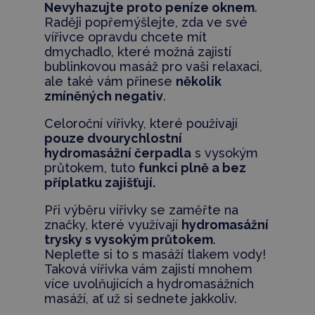
Nevyhazujte proto peníze oknem
.
Raději popřemýšlejte, zda ve své
vířivce opravdu chcete mít
dmychadlo, které možná zajistí
bublinkovou masáž pro vaši relaxaci,
ale také vám přinese
několik
zmíněných negativ
.
Celoroční vířivky, které používají
pouze dvourychlostní
hydromasážní čerpadla
s vysokým
průtokem, tuto
funkci plně a bez
příplatku zajišťují.
Při výběru vířivky se zaměřte na
značky, které využívají
hydromasážní
trysky s vysokým průtokem
.
Nepleťte si to s masáží tlakem vody!
Taková vířivka vám zajistí mnohem
více uvolňujících a hydromasážních
masáží, ať už si sednete jakkoliv.