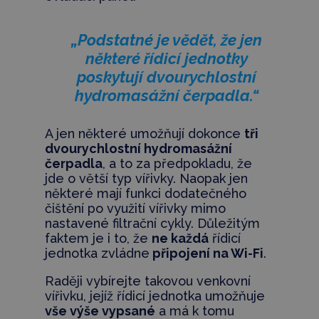
„Podstatné je vědět, že jen
některé řídicí jednotky
poskytují dvourychlostní
hydromasážní čerpadla.“
A jen některé umožňují dokonce
tři
dvourychlostní hydromasážní
čerpadla
, a to za předpokladu, že
jde o větší typ vířivky. Naopak jen
některé mají funkci dodatečného
čištění po využití vířivky mimo
nastavené filtrační cykly. Důležitým
faktem je i to, že
ne každá
řídicí
jednotka zvládne
připojení na Wi-Fi
.
Raději vybírejte takovou venkovní
vířivku, jejíž řídicí jednotka umožňuje
vše výše vypsané
a má k tomu