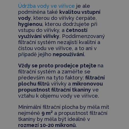
Údržba vody ve vířivce
je ale
podmíněna také
kvalitou vstupní
vody
, kterou do vířivky čerpáte,
hygienou
, kterou dodržujete při
vstupu do vířivky, a
četností
využívání vířivky
. Poddimenzovaný
filtrační systém nezajistí kvalitní a
čistou vodu ve vířivce, a to ani v
případě jejího
nepoužívání
.
Vždy se proto prodejce
ptejte
na
filtrační systém a zaměřte se
především na tyto faktory:
filtrační
plochu filtrů
vířivky a
mikronovou
propustnost filtrační tkaniny
ve
vztahu k objemu vody ve vířivce.
Minimální filtrační plocha by měla mít
nejméně
9 m²
a propustnost filtrační
tkaniny by měla být ideálně v
rozmezí 10-20 mikronů
.