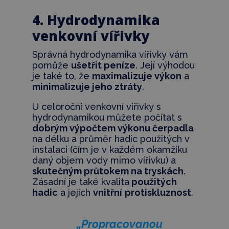
4. Hydrodynamika
venkovní vířivky
Správná hydrodynamika vířivky vám
pomůže
ušetřit peníze
. Její výhodou
je také to, že
maximalizuje výkon
a
minimalizuje jeho ztráty
.
U celoroční venkovní vířivky s
hydrodynamikou můžete počítat s
dobrým výpočtem výkonu čerpadla
na délku a průměr hadic použitých v
instalaci (čím je v každém okamžiku
daný objem vody mimo vířivku) a
skutečným průtokem na tryskách
.
Zásadní je také kvalita
použitých
hadic
a jejich
vnitřní
protiskluznost
.
„Propracovanou