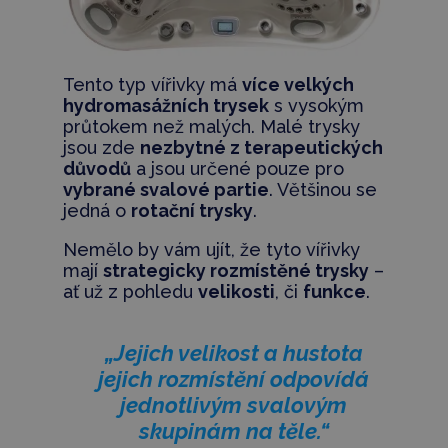
Tento typ vířivky má
více velkých
hydromasážních trysek
s vysokým
průtokem než malých. Malé trysky
jsou zde
nezbytné z terapeutických
důvodů
a jsou určené pouze pro
vybrané svalové partie
. Většinou se
jedná o
rotační trysky
.
Nemělo by vám ujít, že tyto vířivky
mají
strategicky rozmístěné trysky
–
ať už z pohledu
velikosti
, či
funkce
.
„Jejich velikost a hustota
jejich rozmístění odpovídá
jednotlivým svalovým
skupinám na těle.“