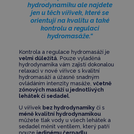
hydrodynamiku ale najdete
jen u těch vířivek, které se
orientují na kvalitu a také
kontrolu a regulaci
hydromasáže.“
Kontrola a regulace hydromasáží je
velmi důležitá
. Pouze vyladěná
hydrodynamika vám zajistí dokonalou
relaxaci v nové vířivce s kvalitní
hydromasáží a úžasně snadným
ovládáním intenzity masáže,
včetně
zónových masáží u jednotlivých
lehátek či sedadel
.
U vířivek
bez hydrodynamiky
či s
méně kvalitní hydrodynamikou
můžete tlak vody u všech lehátek a
sedadel měnit ventilem, který patří
pouze
jedinému čerpadlu
.