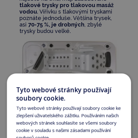
tlakové trysky pro tlakovou masáž
vodou
. Vířivku s tlakovými tryskami
poznáte jednoduše. Většina trysek,
asi
70-75 %, je drobných
, zbylé
trysky budou velké.
Tyto webové stránky používají
soubory cookie.
Tyto webové stránky používají soubory cookie ke
zlepšení uživatelského zážitku. Používáním našich
webových stránek souhlasíte se všemi soubory
cookie v souladu s našimi zásadami používání
souborů cookie.
Více informací