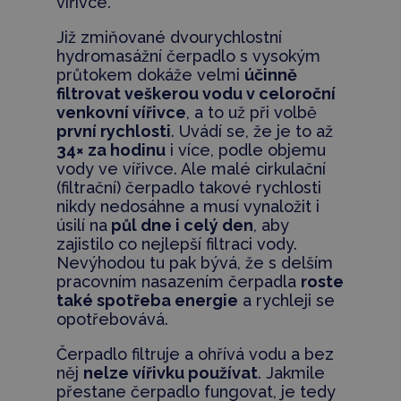
vířivce.
Již zmiňované dvourychlostní
hydromasážní čerpadlo s vysokým
průtokem dokáže velmi
účinně
filtrovat veškerou vodu v celoroční
venkovní vířivce
, a to už při volbě
první rychlosti
. Uvádí se, že je to až
34× za hodinu
i více, podle objemu
vody ve vířivce. Ale malé cirkulační
(filtrační) čerpadlo takové rychlosti
nikdy nedosáhne a musí vynaložit i
úsilí na
půl dne i celý den
, aby
zajistilo co nejlepší filtraci vody.
Nevýhodou tu pak bývá, že s delším
pracovním nasazením čerpadla
roste
také spotřeba energie
a rychleji se
opotřebovává.
Čerpadlo filtruje a ohřívá vodu a bez
něj
nelze vířivku používat
. Jakmile
přestane čerpadlo fungovat, je tedy