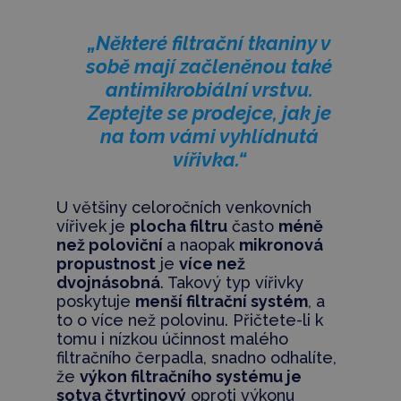
„Některé filtrační tkaniny v
sobě mají začleněnou také
antimikrobiální vrstvu.
Zeptejte se prodejce, jak je
na tom vámi vyhlídnutá
vířivka.“
U většiny celoročních venkovních
vířivek je
plocha filtru
často
méně
než poloviční
a naopak
mikronová
propustnost
je
více než
dvojnásobná
. Takový typ vířivky
poskytuje
menší filtrační systém
, a
to o více než polovinu. Přičtete-li k
tomu i nízkou účinnost malého
filtračního čerpadla, snadno odhalíte,
že
výkon filtračního systému je
sotva čtvrtinový
oproti výkonu