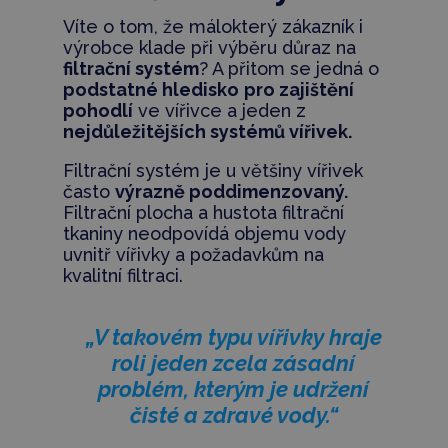
Víte o tom, že málokterý zákazník i
výrobce klade při výběru důraz na
filtrační systém
? A přitom se jedná o
podstatné hledisko
pro zajištění
pohodlí
ve vířivce a jeden z
nejdůležitějších systémů vířivek.
Filtrační systém je u většiny vířivek
často
výrazně poddimenzovaný.
Filtrační plocha a hustota filtrační
tkaniny neodpovídá objemu vody
uvnitř vířivky a požadavkům na
kvalitní filtraci.
„V takovém typu vířivky hraje
roli jeden zcela zásadní
problém, kterým je udržení
čisté a zdravé vody.“