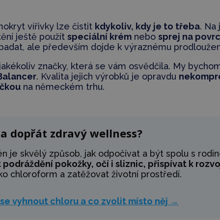
okryt vířivky lze čistit
kdykoliv, kdy je to třeba
. Na
ění ještě použít
speciální krém
nebo
sprej na povr
vypadat, ale především dojde k výraznému prodlouže
akékoliv značky, která se vám osvědčila. My bychom
Balancer
. Kvalita jejich výrobků je opravdu
nekompr
ičkou
na německém trhu.
a dopřát zdravý wellness?
én je skvělý způsob, jak odpočívat a být spolu s rodi
odráždění pokožky, očí i sliznic, přispívat k rozv
ko chloroform a zatěžovat životní prostředí.
 se vyhnout chloru a co zvolit místo něj →