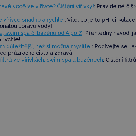
ravé vodě ve vířivce? Čištění vířivky!
: Pravidelné čišt
 vířivce snadno a rychle!
: Víte, co je to pH, cirkulac
onalou úpravu vody!
e, swim spa či bazénu od A po Z
: Přehledný návod, j
a rychle!
em důležitější, než si možná myslíte!
: Podívejte se, jak
vce průzračně čistá a zdravá!
filtrů ve vířivkách, swim spa a bazénech
: Čištění filt