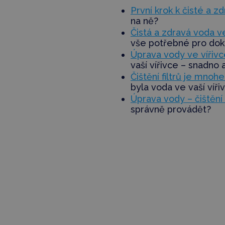
První krok k čisté a zd
na ně?
Čistá a zdravá voda ve
vše potřebné pro dok
Úprava vody ve vířivc
vaší vířivce – snadno 
Čištění filtrů je mnoh
byla voda ve vaší víři
Úprava vody – čištění 
správně provádět?