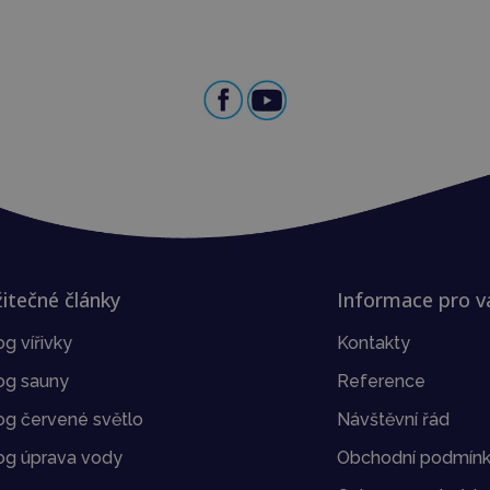
itečné články
Informace pro v
og vířivky
Kontakty
og sauny
Reference
og červené světlo
Návštěvní řád
og úprava vody
Obchodní podmín