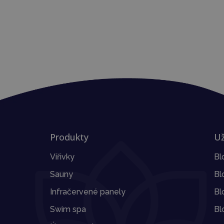
Produkty
Už
Vířivky
Bl
Sauny
Bl
Infračervené panely
Bl
Swim spa
Bl