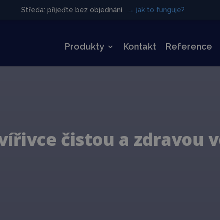
Středa: přijeďte bez objednání
Středa: přijeďte bez objednání
→ jak to funguje?
→ jak to funguje?
Produkty
Kontakt
Reference
ířivce čistou a zdravou v