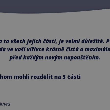
 a to všech jejich částí, je velmi důležité.
da ve vaší vířivce krásně čistá a maximáln
před každým novým napouštěním.
chom mohli rozdělit na 3 části
okrytu