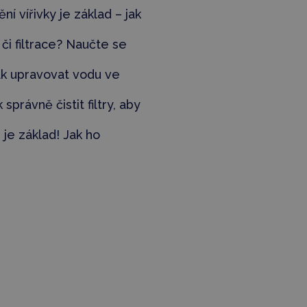
ění vířivky je základ – jak
e či filtrace? Naučte se
ak upravovat vodu ve
 správně čistit filtry, aby
rů je základ! Jak ho