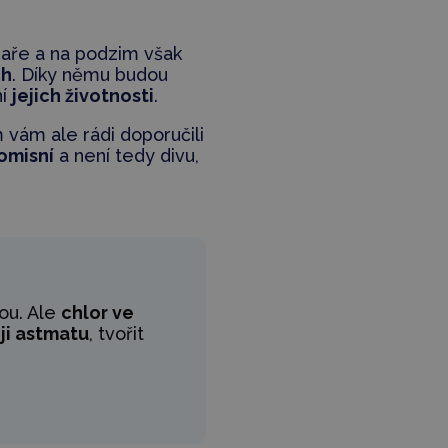
 jaře a na podzim však
ch
. Díky němu budou
ní
jejich životnosti
.
 vám ale rádi doporučili
omisní
a není tedy divu,
nou. Ale
chlor ve
oji astmatu
, tvořit