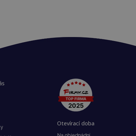
ás
Otevírací doba
ky
Na objednádní