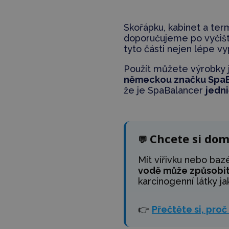
Skořápku, kabinet a term
doporučujeme po vyčišt
tyto části nejen lépe 
Použít můžete výrobky j
německou značku Spa
že je SpaBalancer
jedn
Chcete si dom
💬
Mít vířivku nebo baz
vodě může způsobit p
karcinogenní látky ja
👉
Přečtěte si, proč