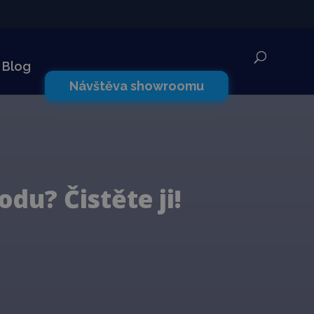
✕
Blog
Návštěva showroomu
odu? Čistěte ji!