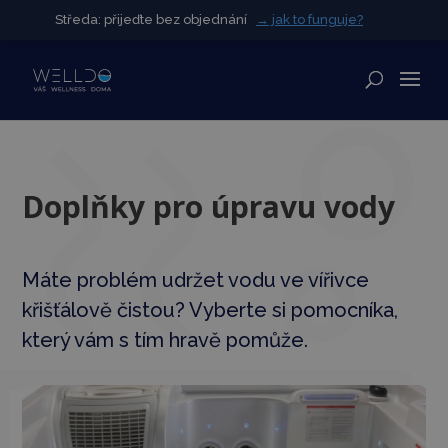
Středa: přijeďte bez objednání
Středa: přijeďte bez objednání
→ jak to funguje?
→ jak to funguje?
✕
Doplňky pro úpravu vody
Máte problém udržet vodu ve vířivce
křišťálově čistou? Vyberte si pomocníka,
který vám s tím hravě pomůže.