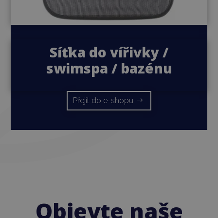
Síťka do vířivky /
swimspa / bazénu
Přejít do e-shopu
Objevte naše