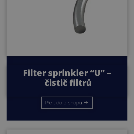
Filter sprinkler “U” –
čistič filtrů
Přejít do e-shopu