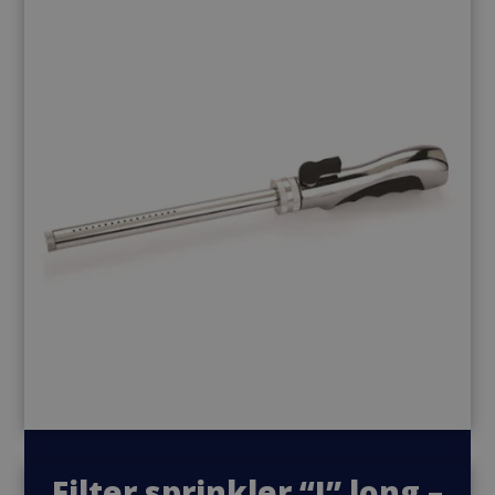
Filter sprinkler “I” long –