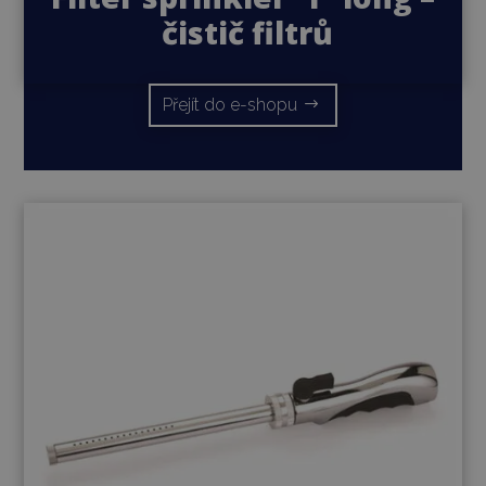
čistič filtrů
Přejít do e-shopu