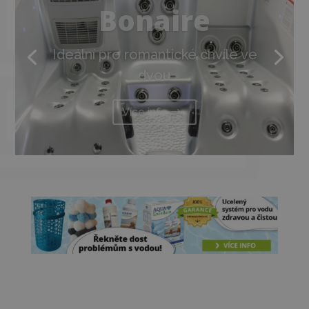
Bonaire
Ideální pro romantické chvíle ve
dvou
Více info