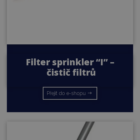
Filter sprinkler “I” –
čistič filtrů
Přejít do e-shopu