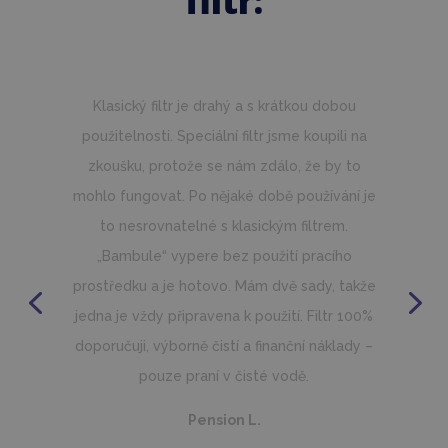
filtr:
Ke koupi speciálního filtru mně vedla větší
jemnost filtrace, problémy s kvalitou vody při
filtrování papírovým filtrem a čištění
papírového filtru.
Filtrace mnohem lépe čistí vodu. Manipulace
při čištění filtru je super. Žádné kyselé xichty
při odklopení termokrytu… voda je prostě
křišťálová.
Rozhodně filtr doporučuji všem, rozdíl vás
vystřelí z bačkor. Nabízíte řešení, které všichni,
kdo má vířivku, hledá.