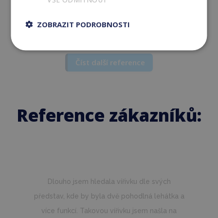
po vyzkoušení budeme rozhodnuti. Vyzdvihuji
individuální přístup, svobodnou volbu při
ZOBRAZIT PODROBNOSTI
rozhodování a profesionální přístup.
Číst další reference
Reference zákazníků:
Pán Vasaráb se nám velmi ochotně věnoval,
produkt i služby odpovídaly tomu, co bylo
domluveno. Nakonec nás přesvědčil k nákupu
asi dobrý dojem z p. Vasarába, firem s
vířivkami je hodně a rozeznat kvalitu předem