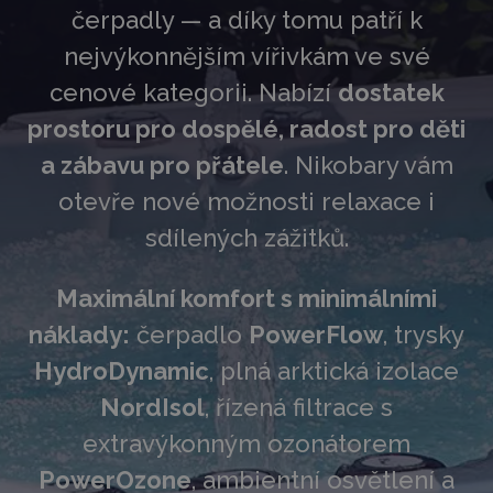
čerpadly — a díky tomu patří k
nejvýkonnějším vířivkám ve své
cenové kategorii. Nabízí
dostatek
prostoru pro dospělé, radost pro děti
a zábavu pro přátele
. Nikobary vám
otevře nové možnosti relaxace i
sdílených zážitků.
Maximální komfort s minimálními
náklady:
čerpadlo
PowerFlow
, trysky
HydroDynamic
, plná arktická izolace
NordIsol
, řízená filtrace s
extravýkonným ozonátorem
PowerOzone
, ambientní osvětlení a