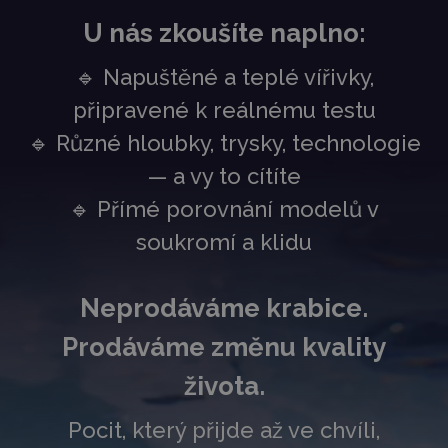
U nás zkoušíte naplno:
🔹 Napuštěné a teplé vířivky,
připravené k reálnému testu
🔹 Různé hloubky, trysky, technologie
— a vy to cítíte
🔹 Přímé porovnání modelů v
soukromí a klidu
Neprodáváme krabice.
Prodáváme změnu kvality
života.
Pocit, který přijde až ve chvíli,