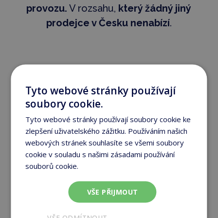
provozu.
V rozsahu,
který žádný jiný
prodejce v Česku nenabízí
.
Reference
Tyto webové stránky používají
zkoušejících:
soubory cookie.
Tyto webové stránky používají soubory cookie ke
zlepšení uživatelského zážitku. Používáním našich
webových stránek souhlasíte se všemi soubory
Možnost zkoušet produkty nám zpočátku
cookie v souladu s našimi zásadami používání
přišla neobvyklá...
souborů cookie.
Více informací
Při samotném zkoušení nás však tahle služba
velmi mile překvapila a předčila naše
VŠE PŘIJMOUT
očekávání. Původně jsme nepředpokládali, že
VŠE ODMÍTNOUT