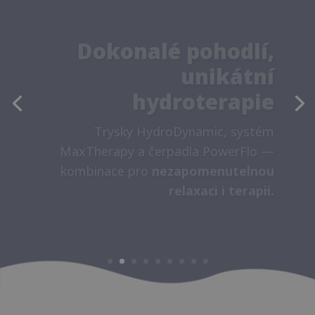
Maximální pohodlí?
Jedním dotykem
Dotykový panel
DirCon
a osobní
ovladače
RemOn
vám zajistí
naprostou kontrolu — pohodlně,
intuitivně, kdykoliv potřebujete.