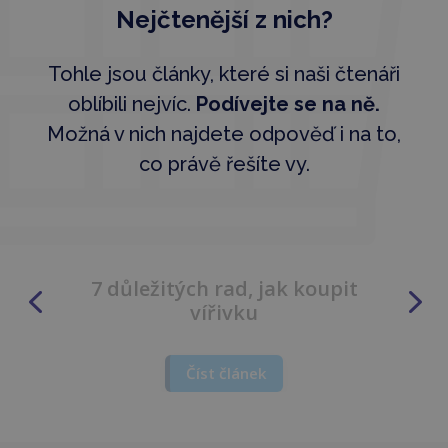
Nejčtenější z nich?
Tohle jsou články, které si naši čtenáři
oblíbili nejvíc.
Podívejte se na ně.
Možná v nich najdete odpověď i na to,
co právě řešíte vy.
10 top otázek před nákupem
vířivky
Číst článek