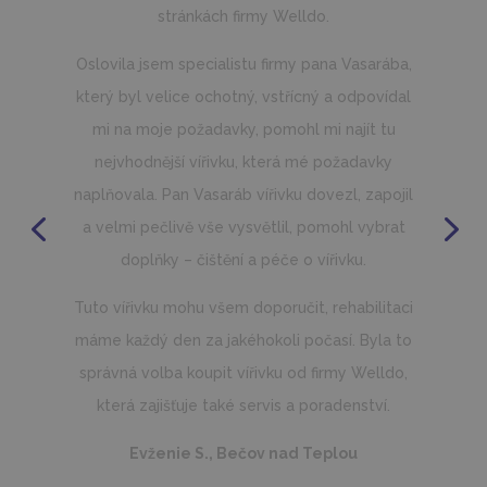
dost dobře nejde… takže důvěra v prodejce je
určitě to zásadní.
Vířivka nám vyhovuje, používám ji, pokud jsem
v domě, kde je nainstalovaná, každý den.
Používal jsem ji i v mrazu -15 a vše bylo OK.
Splňuje, co bylo avizováno.
Produkt doporučuji. Vířivky máme v našich
domech už tři a koupím další. Dělají to, co mají
dělat, tři roky fungují bez problémů i v těžkých
mrazech, nic se neloupe a vše drží. Čerpadla
jsou dostatečně dimenzovaná a čištění vody
je ok. Cena je sice o něco vyšší než u
obdobných vířivek, ale myslím, že poměr cena
kvalita výkon je OK.