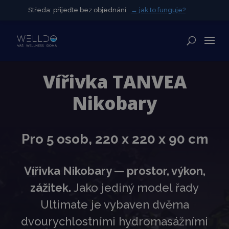
Středa: přijeďte bez objednání
Středa: přijeďte bez objednání
→ jak to funguje?
→ jak to funguje?
✕
Vířivka TANVEA
Nikobary
Pro 5 osob, 220 x 220 x 90 cm
Vířivka Nikobary — prostor, výkon,
zážitek.
Jako jediný model řady
Ultimate je vybaven dvěma
dvourychlostními hydromasážními