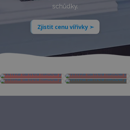
schůdky.
Zjistit cenu vířivky ➣