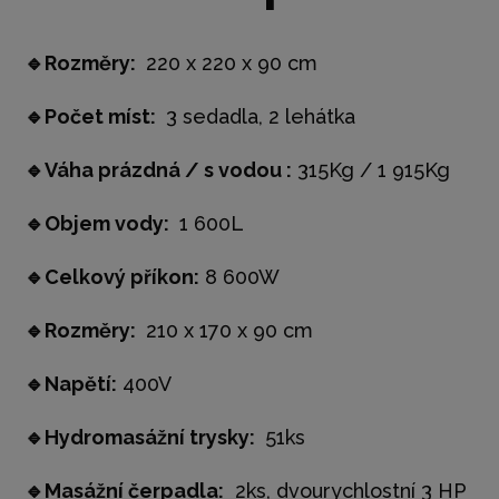
🔹
Rozměry:
220 x 220 x 90 cm
🔹
Počet míst:
3 sedadla, 2 lehátka
🔹
Váha prázdná / s vodou :
315Kg / 1 915Kg
🔹
Objem vody:
1 600L
🔹
Celkový příkon:
8 600W
🔹
Rozměry:
210 x 170 x 90 cm
🔹
Napětí:
400V
🔹
Hydromasážní trysky:
51ks
🔹
Masážní čerpadla:
2ks, dvourychlostní 3 HP