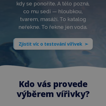
kdy se ponoříte. A tělo pozná,
co mu sedí — hloubkou,
tvarem, masáží. To katalog
neřekne. To řekne jen voda.
Zjistit víc o testování vířivek ➣
Kdo vás provede
výběrem vířivky?