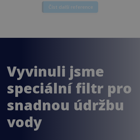
Dr. Petr K., Jeseník
Číst další reference
Vyvinuli jsme
speciální filtr pro
snadnou údržbu
vody