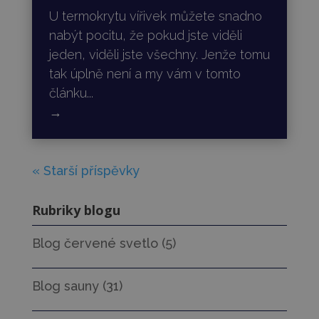
U termokrytu vířivek můžete snadno
nabýt pocitu, že pokud jste viděli
jeden, viděli jste všechny. Jenže tomu
tak úplně není a my vám v tomto
článku...
→
« Starší příspěvky
Rubriky blogu
Blog červené svetlo
(5)
Blog sauny
(31)