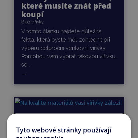
které musíte znát před
koupí
Blog vířivky
V tomto článku najdete důležitá
fakta, která byste měli zohlednit při
výběru celoroční venkovní vířivky.
Pomohou vám vybrat takovou vířivku,
se...
→
Na kvalitě materiálů
vaší vířivky záleží!
Tyto webové stránky používají
Blog vířivky