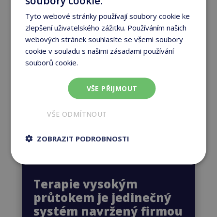
soubory cookie.
Vířivky značky Marquis mají pověst
Tyto webové stránky používají soubory cookie ke
jako bezstarostné. Jejich údržbou
zlepšení uživatelského zážitku. Používáním našich
webových stránek souhlasíte se všemi soubory
strávíte podstatně méně času než u
cookie v souladu s našimi zásadami používání
konkurenčních modelů. A tento
souborů cookie.
Více informací
ušetřený čas...
→
VŠE PŘIJMOUT
VŠE ODMÍTNOUT
ZOBRAZIT PODROBNOSTI
Terapie vysokým
průtokem je jedinečný
systém navržený firmou