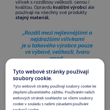
vířivek s rozdílnou velikostí, cenou i
kvalitou. Opravdu
kvalitní výrobci
ale
používají na všechny své produkty
stejný materiál
.
„Rozdíl mezi nejlevnějšími a
nejdražšími vířivkami
je u takového výrobce pouze
ve výbavě, velikosti, tvaru
apod.,
nikdy ale ne v kvalitě
použitých materiálů a
Tyto webové stránky používají
součástek!“
soubory cookie.
Tyto webové stránky používají soubory cookie ke
zlepšení uživatelského zážitku. Používáním našich
webových stránek souhlasíte se všemi soubory
7. Jak často vířivku
cookie v souladu s našimi zásadami používání
používat?
souborů cookie.
Více informací