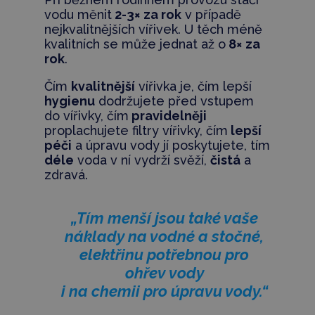
vodu měnit
2-3× za rok
v případě
nejkvalitnějších vířivek. U těch méně
kvalitních se může jednat až o
8× za
rok
.
Čím
kvalitnější
vířivka je, čím lepší
hygienu
dodržujete před vstupem
do vířivky, čím
pravidelněji
proplachujete filtry vířivky, čím
lepší
péči
a úpravu vody jí poskytujete, tím
déle
voda v ní vydrží svěží,
čistá
a
zdravá.
„Tím menší jsou také vaše
náklady na vodné a stočné,
elektřinu potřebnou pro
ohřev vody
i na chemii pro úpravu vody.“