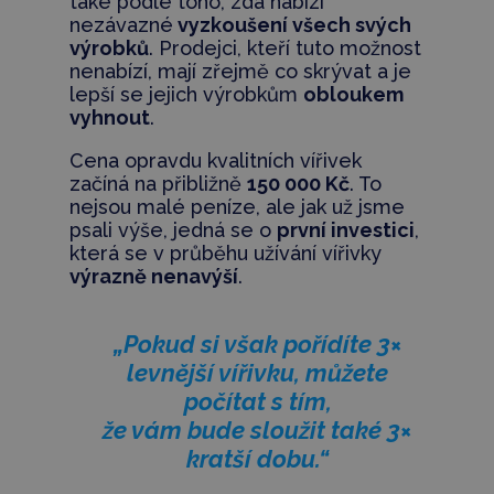
také podle toho, zda nabízí
nezávazné
vyzkoušení všech svých
výrobků
. Prodejci, kteří tuto možnost
nenabízí, mají zřejmě co skrývat a je
lepší se jejich výrobkům
obloukem
vyhnout
.
Cena opravdu kvalitních vířivek
začíná na přibližně
150 000 Kč
. To
nejsou malé peníze, ale jak už jsme
psali výše, jedná se o
první investici
,
která se v průběhu užívání vířivky
výrazně nenavýší
.
„Pokud si však pořídíte 3×
levnější vířivku, můžete
počítat s tím,
že vám bude sloužit také 3×
kratší dobu.“