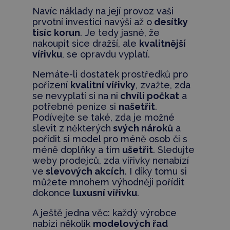
Navíc náklady na její provoz vaši
prvotní investici navýší až o
desítky
tisíc korun
. Je tedy jasné, že
nakoupit sice dražší, ale
kvalitnější
vířivku
, se opravdu vyplatí.
Nemáte-li dostatek prostředků pro
pořízení
kvalitní vířivky
, zvažte, zda
se nevyplatí si na ni
chvíli počkat
a
potřebné peníze si
našetřit
.
Podívejte se také, zda je možné
slevit z některých
svých nároků
a
pořídit si model pro méně osob či s
méně doplňky a tím
ušetřit
. Sledujte
weby prodejců, zda vířivky nenabízí
ve
slevových akcích
. I díky tomu si
můžete mnohem výhodněji pořídit
dokonce
luxusní vířivku
.
A ještě jedna věc: každý výrobce
nabízí několik
modelových řad