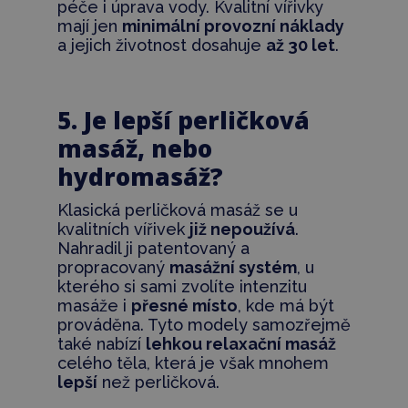
péče i úprava vody. Kvalitní vířivky
mají jen
minimální provozní náklady
a jejich životnost dosahuje
až 30 let
.
5. Je lepší perličková
masáž, nebo
hydromasáž?
Klasická perličková masáž se u
kvalitních vířivek
již nepoužívá
.
Nahradil ji patentovaný a
propracovaný
masážní systém
, u
kterého si sami zvolíte intenzitu
masáže i
přesné místo
, kde má být
prováděna. Tyto modely samozřejmě
také nabízí
lehkou relaxační masáž
celého těla, která je však mnohem
lepší
než perličková.