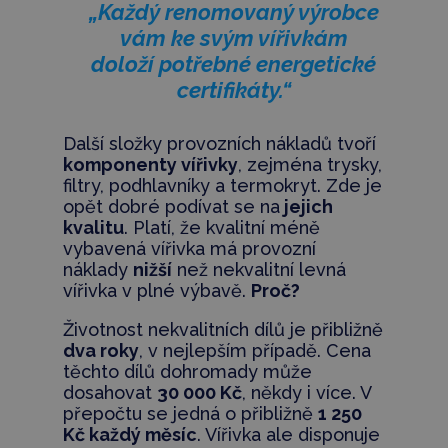
„Každý renomovaný výrobce
vám ke svým vířivkám
doloží potřebné energetické
certifikáty.“
Další složky provozních nákladů tvoří
komponenty vířivky
, zejména trysky,
filtry, podhlavníky a termokryt. Zde je
opět dobré podívat se na
jejich
kvalitu
. Platí, že kvalitní méně
vybavená vířivka má provozní
náklady
nižší
než nekvalitní levná
vířivka v plné výbavě.
Proč?
Životnost nekvalitních dílů je přibližně
dva roky
, v nejlepším případě. Cena
těchto dílů dohromady může
dosahovat
30 000 Kč
, někdy i více. V
přepočtu se jedná o přibližně
1 250
Kč každý měsíc
. Vířivka ale disponuje