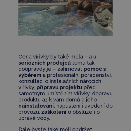
Cena vířivky by také měla – a u
seriózních prodejců
tomu tak
doopravdy je – zahrnovat
pomoc s
výběrem
a profesionální poradenství,
konzultaci o instalačních nárocích
vířivky,
přípravu projektu
před
samotným umístěním vířivky, dopravu
produktu až k vám domů a jeho
nainstalování
, napuštění i uvedení do
provozu,
zaškolení
o obsluze i o
úpravě vody.
Dále byste také měli obdržet