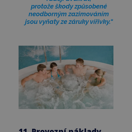
protože škody způsobené
neodborným zazimováním
jsou vyňaty ze záruky vířivky.“
11. Provozní náklady