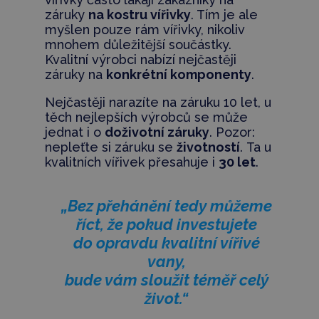
záruky
na kostru vířivky
. Tím je ale
myšlen pouze rám vířivky, nikoliv
mnohem důležitější součástky.
Kvalitní výrobci nabízí nejčastěji
záruky na
konkrétní komponenty
.
Nejčastěji narazíte na záruku 10 let, u
těch nejlepších výrobců se může
jednat i o
doživotní záruky
. Pozor:
nepleťte si záruku se
životností
. Ta u
kvalitních vířivek přesahuje i
30 let
.
„Bez přehánění tedy můžeme
říct, že pokud investujete
do opravdu kvalitní vířivé
vany,
bude vám sloužit téměř celý
život.“