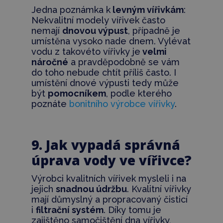
Jedna poznámka k
levným vířivkám
:
Nekvalitní modely vířivek často
nemají
dnovou výpust
, případně je
umístěna vysoko nade dnem. Vylévat
vodu z takovéto vířivky je
velmi
náročné
a pravděpodobně se vám
do toho nebude chtít příliš často. I
umístění dnové výpusti tedy může
být
pomocníkem
, podle kterého
poznáte
bonitního výrobce vířivky
.
9. Jak vypadá správná
úprava vody ve vířivce?
Výrobci kvalitních vířivek mysleli i na
jejich
snadnou údržbu
. Kvalitní vířivky
mají důmyslný a propracovaný čisticí
i
filtrační systém
. Díky tomu je
zajištěno samočištění dna vířivky,