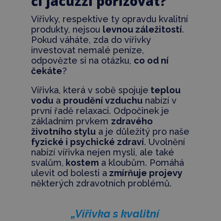
či jacuzzi pořizovat?
Vířivky, respektive ty opravdu kvalitní
produkty, nejsou
levnou záležitostí
.
Pokud váháte, zda do vířivky
investovat nemalé peníze,
odpovězte si na otázku,
co od ní
čekáte
?
Vířivka, která v sobě spojuje
teplou
vodu
a
proudění vzduchu
nabízí v
první řadě relaxaci. Odpočinek je
základním prvkem
zdravého
životního stylu
a je důležitý pro naše
fyzické i psychické zdraví
. Uvolnění
nabízí vířivka nejen mysli, ale také
svalům,
kostem
a kloubům. Pomáhá
ulevit od bolesti a
zmírňuje projevy
některých zdravotních problémů.
„Vířivka s kvalitní