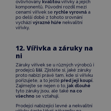
ovlivňovány
kvalitou
vířivky a jejích
komponentů. Původní rozdíl mezi
cenami vířivek se
rychle vyrovná
a
po delší době z tohoto srovnání
vychází
výrazně hůře
nekvalitní
vířivky.
12. Vířivka a záruky na
ni
Záruky vířivek se u různých výrobců i
prodejců
liší
. Zjistěte si, jaké záruky
proto nabízí právě tam, kde si vířivku
pořizujete, a to ještě
před její koupí
.
Zajímejte se nejen o to,
jak dlouhé
tyto záruky jsou, ale také
na co
všechno
se vztahují.
Prodejci nabízející levné a nekvalitní
vířivky často lákají zákazníky na