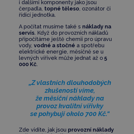
i dalšími komponenty jako jsou
čerpadla,
topné těleso
, ozonátor či
řídící jednotka.
A počítat musíme také s
náklady na
servis
. Když do provozních nákladů
připočítáme ještě chemii pro úpravu
vody,
vodné a stočné
a spotřebu
elektrické energie, měsíčně se u
levných vířivek může jednat až o
5
000 Kč
.
„Z vlastních dlouhodobých
zkušeností víme,
že měsíční náklady na
provoz kvalitní vířivky
se pohybují okolo 700 Kč.“
Zde vidíte, jak jsou
provozní náklady