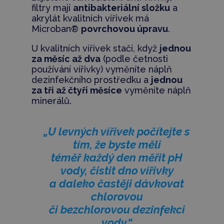
filtry mají
antibakteriální složku
a
akrylát kvalitních vířivek má
Microban®
povrchovou úpravu
.
U kvalitních vířivek stačí, když
jednou
za měsíc až dva
(podle četnosti
používání vířivky) vyměníte náplň
dezinfekčního prostředku a
jednou
za tři až čtyři měsíce
vyměníte náplň
minerálů.
„U levných vířivek počítejte s
tím, že byste měli
téměř každý den měřit pH
vody, čistit dno vířivky
a daleko častěji dávkovat
chlorovou
či bezchlorovou dezinfekci
vody.“