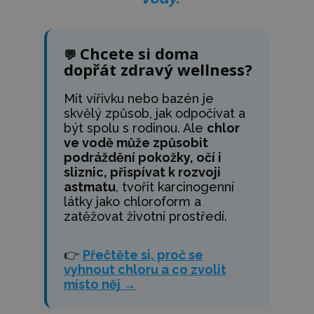
Chcete si doma
💬
dopřát zdravý wellness?
Mít vířivku nebo bazén je
skvělý způsob, jak odpočívat a
být spolu s rodinou. Ale
chlor
ve vodě může způsobit
podráždění pokožky, očí i
sliznic, přispívat k rozvoji
astmatu
, tvořit karcinogenní
látky jako chloroform a
zatěžovat životní prostředí.
👉
Přečtěte si, proč se
vyhnout chloru a co zvolit
místo něj →