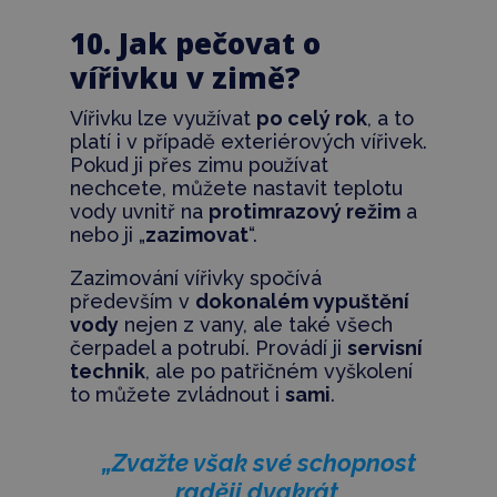
10. Jak pečovat o
vířivku v zimě?
Vířivku lze využívat
po celý rok
, a to
platí i v případě exteriérových vířivek.
Pokud ji přes zimu používat
nechcete, můžete nastavit teplotu
vody uvnitř na
protimrazový režim
a
nebo ji „
zazimovat
“.
Zazimování vířivky spočívá
především v
dokonalém vypuštění
vody
nejen z vany, ale také všech
čerpadel a potrubí. Provádí ji
servisní
technik
, ale po patřičném vyškolení
to můžete zvládnout i
sami
.
„Zvažte však své schopnost
raději dvakrát,