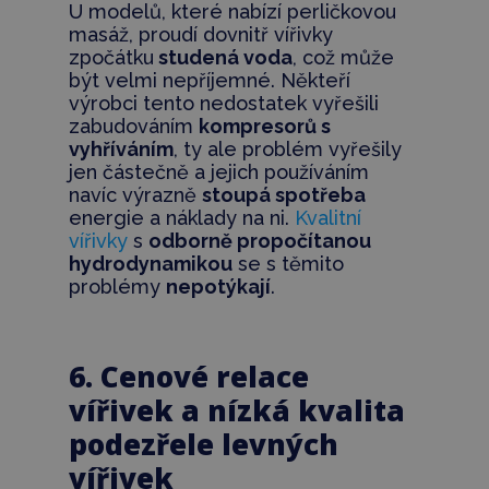
U modelů, které nabízí perličkovou
masáž, proudí dovnitř vířivky
zpočátku
studená voda
, což může
být velmi nepříjemné. Někteří
výrobci tento nedostatek vyřešili
zabudováním
kompresorů s
vyhříváním
, ty ale problém vyřešily
jen částečně a jejich používáním
navíc výrazně
stoupá spotřeba
energie a náklady na ni.
Kvalitní
vířivky
s
odborně propočítanou
hydrodynamikou
se s těmito
problémy
nepotýkají
.
6. Cenové relace
vířivek a nízká kvalita
podezřele levných
vířivek