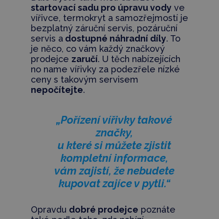
startovací sadu pro úpravu vody
ve
vířivce, termokryt a samozřejmostí je
bezplatný záruční servis, pozáruční
servis a
dostupné náhradní díly
. To
je něco, co vám každý značkový
prodejce
zaručí
. U těch nabízejících
no name vířivky za podezřele nízké
ceny s takovým servisem
nepočítejte
.
„Pořízení vířivky takové
značky,
u které si můžete zjistit
kompletní informace,
vám zajistí, že nebudete
kupovat zajíce v pytli.“
Opravdu
dobré prodejce
poznáte