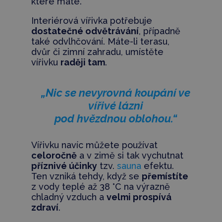
které máte.
Interiérová vířivka potřebuje
dostatečné odvětrávání
, případně
také odvlhčování. Máte-li terasu,
dvůr či zimní zahradu, umístěte
vířivku
raději tam
.
„Nic se nevyrovná koupání ve
vířivé lázni
pod hvězdnou oblohou.“
Vířivku navíc můžete používat
celoročně
a v zimě si tak vychutnat
příznivé účinky
tzv.
sauna
efektu.
Ten vzniká tehdy, když se
přemístíte
z vody teplé až 38 °C na výrazně
chladný vzduch a
velmi prospívá
zdraví
.