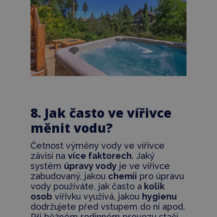
8. Jak často ve vířivce
měnit vodu?
Četnost výměny vody ve vířivce
závisí na
více faktorech
. Jaký
systém
úpravy vody
je ve vířivce
zabudovaný, jakou
chemii
pro úpravu
vody používáte, jak často a
kolik
osob
vířivku využívá, jakou
hygienu
dodržujete před vstupem do ní apod.
Při běžném rodinném provozu stačí