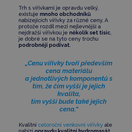
Trh s vířivkami je opravdu velký,
existuje
mnoho obchodníků
nabízejících vířivky za různé ceny. A
protože rozdíl mezi nejlevnější a
nejdražší vířivkou je
několik set tisíc
,
je dobré se na tyto ceny trochu
podrobněji podívat
.
„Cenu vířivky tvoří především
cena materiálu
a jednotlivých komponentů s
tím, že čím vyšší je jejich
kvalita,
tím vyšší bude také jejich
cena.“
Kvalitní
celoroční venkovní vířivky
ale
nabízí
opravdu kvalitní hydromasáž
,