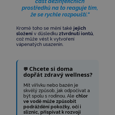
část dezinfekčních
prostředků na to reaguje tím,
že se rychle rozpouští.“
Kromě toho se mění také
jejich
složení
v důsledku
ztvrdnutí iontů
,
což může vést k vytvoření
vápenatých usazenin.
Chcete si doma
💬
dopřát zdravý wellness?
Mít vířivku nebo bazén je
skvělý způsob, jak odpočívat a
být spolu s rodinou. Ale
chlor
ve vodě může způsobit
podráždění pokožky, očí i
sliznic, přispívat k rozvoji