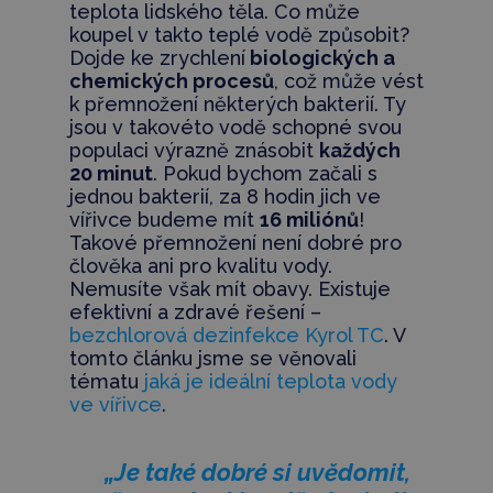
teplota lidského těla. Co může
koupel v takto teplé vodě způsobit?
Dojde ke zrychlení
biologických a
chemických procesů
, což může vést
k přemnožení některých bakterií. Ty
jsou v takovéto vodě schopné svou
populaci výrazně znásobit
každých
20 minut
. Pokud bychom začali s
jednou bakterií, za 8 hodin jich ve
vířivce budeme mít
16 miliónů
!
Takové přemnožení není dobré pro
člověka ani pro kvalitu vody.
Nemusíte však mít obavy. Existuje
efektivní a zdravé řešení –
bezchlorová dezinfekce Kyrol TC
. V
tomto článku jsme se věnovali
tématu
jaká je ideální teplota vody
ve vířivce
.
„Je také dobré si uvědomit,