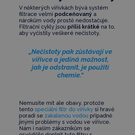
V některých vířivkách bývá systém
filtrace velmi
podceňovaný
a
nárokům vody prostě nedostačuje.
Filtrační cykly jsou
příliš krátké
na to,
aby vyčistily veškeré nečistoty.
„Nečistoty pak zůstávají ve
vířivce a jediná možnost,
jak je odstranit, je použití
chemie.“
Nemusíte mít ale obavy, protože
tento
speciální filtr do vířivky
si hravě
poradí se
zakalenou vodou
případně
jinými problémy s vodou ve vířivce.
Nám i našim zákazníkům se
osvědčilo doplnit tyto filtry s