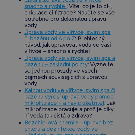
snadno a rychle!
: Víte, co je to pH,
cirkulace či filtrace? Naučte se vše
potřebné pro dokonalou úpravu
vody!
Úprava vody ve vířivce, swim spa
či bazénu od A po Z
: Přehledný
návod, jak upravovat vodu ve vaší
vířivce – snadno a rychle!
Úprava vody ve vířivce, swim spa a
bazénu – základní pojmy
: Vyznejte
se jednou provždy ve
všech
pojmech souvisejících s úpravou
vody!
Kalnou vodu ve vířivce, swim spa či
bazénu vyřeší úprava vody pomocí
mikrofiltrace – a navíc ušetříte!
: Jak
mikrofiltrace pracuje a proč je díky
ní voda tak čistá a zdravá?
Bezchlorová chemie – úprava bez
chloru a dezinfekce vody ve