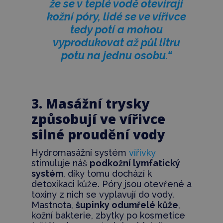
že se v teplé vodě otevírají
kožní póry, lidé se ve vířivce
tedy potí a mohou
vyprodukovat až půl litru
potu na jednu osobu.“
3. Masážní trysky
způsobují ve vířivce
silné proudění vody
Hydromasážní systém
vířivky
stimuluje náš
podkožní lymfatický
systém
, díky tomu dochází k
detoxikaci kůže. Póry jsou otevřené a
toxiny z nich se vyplavují do vody.
Mastnota,
šupinky odumřelé kůže
,
kožní bakterie, zbytky po kosmetice