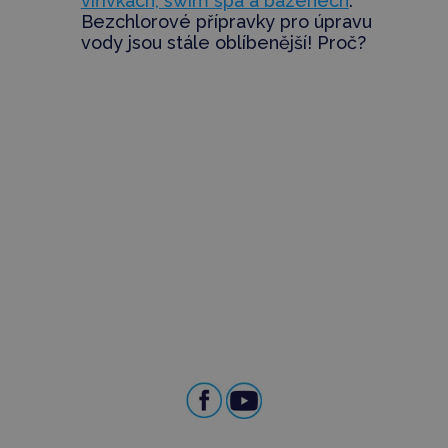
vířivkách, swim spa a bazénech
:
Bezchlorové přípravky pro úpravu
vody jsou stále oblíbenější! Proč?