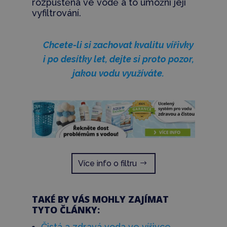
rozpuštěna ve vodě a to umožní její
vyfiltrování.
Chcete-li si zachovat kvalitu vířivky
i po desítky let, dejte si proto pozor,
jakou vodu využíváte.
Více info o filtru
TAKÉ BY VÁS MOHLY ZAJÍMAT
TYTO ČLÁNKY:
Čistá a zdravá voda ve vířivce