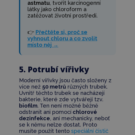
astmatu
, tvořit karcinogenní
látky jako chloroform a
zatěžovat životní prostředí.
👉
Přečtěte si, proč se
vyhnout chloru a co zvolit
místo něj →
5. Potrubí vířivky
Moderní vířivky jsou často složeny z
více než
50 metrů
různých trubek.
Uvnitř těchto trubek se nacházejí
bakterie, které zde vytvářejí tzv.
biofilm
. Ten není možné běžně
odstranit ani pomocí
chlorové
dezinfekce
, ani mechanicky, neboť
se k němu nelze dostat. Proto
musíte použít tento
speciální čistič