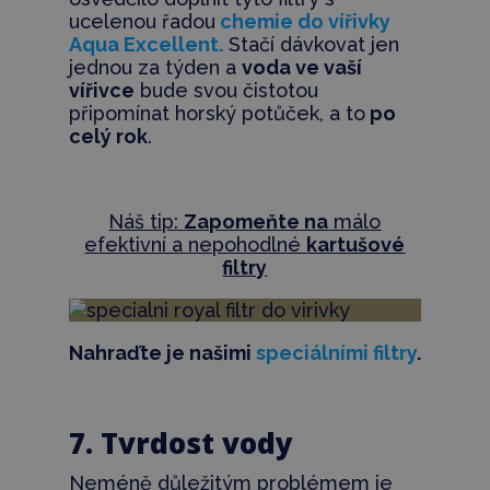
ucelenou řadou
chemie do vířivky
Aqua Excellent.
Stačí dávkovat jen
jednou za týden a
voda ve vaší
vířivce
bude svou čistotou
připomínat horský potůček, a to
po
celý rok
.
Náš tip:
Zapomeňte na
málo
efektivní a nepohodlné
kartušové
filtry
Nahraďte je našimi
speciálními filtry
.
7. Tvrdost vody
Neméně důležitým problémem je