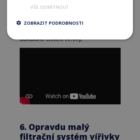
běžně během roku usazeny.
Pokud
VŠE ODMÍTNOUT
se
tyto
usazeniny
pravidelně
neodstraní
způsobuje to vyšší dávkování
ZOBRAZIT PODROBNOSTI
chemie a častější problémy s
vodou
. Proto nepodceňujte
důkladné čištění vířivky.
6. Opravdu malý
filtrační systém vířivky