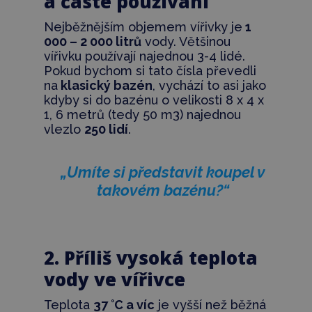
a časté používání
Nejběžnějším objemem vířivky je
1
000 – 2 000 litrů
vody. Většinou
vířivku používají najednou 3-4 lidé.
Pokud bychom si tato čísla převedli
na
klasický bazén
, vychází to asi jako
kdyby si do bazénu o velikosti 8 x 4 x
1, 6 metrů (tedy 50 m3) najednou
vlezlo
250 lidí
.
„Umíte si představit koupel v
takovém bazénu?“
2. Příliš vysoká teplota
vody ve vířivce
Teplota
37 °C a víc
je vyšší než běžná