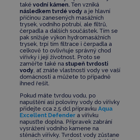
také
vodní kámen.
Ten vzniká
následkem tvrdé vody
a je hlavní
příčinou zanesených masážních
trysek, vodního potrubí, ale filtrů,
čerpadla a dalších součástek. Tím se
pak snižuje výkon hydromasážních
trysek, trpí tím filtrace i čerpadla a
celkově to ovlivňuje správný chod
vířivky i její životnost. Proto se
zaměřte také na
stupeň tvrdosti
vody
, ať znáte vlastnosti vody ve vaší
domácnosti a můžete to případně
ihned řešit.
Pokud máte tvrdou vodu, po
napuštění asi poloviny vody do vířivky
přidejte cca 2,5 dcl přípravku
Aqua
Excellent Defender
a vířivku
napusťte doplna. Přípravek zabrání
vysrážení vodního kamene na
stěnách vířivky. Tvrdost vody zůstane