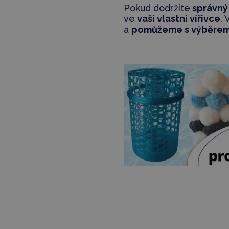
Pokud dodržíte
správný
ve
vaší vlastní vířivce
.
a
pomůžeme s výběre