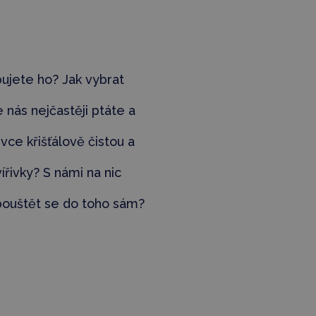
bujete ho? Jak vybrat
 nás nejčastěji ptáte a
ířivce křišťálově čistou a
ířivky? S námi na nic
 pouštět se do toho sám?