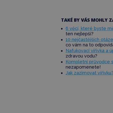
TAKÉ BY VÁS MOHLY Z
6 věcí, které byste m
ten nejlepší?
10 nejčastějších otáz
co vám na to odpoví
Nafukovací vířivka a ú
zdravou vodu?
Kompletní průvodce s
nezapomenete!
Jak zazimovat vířivku