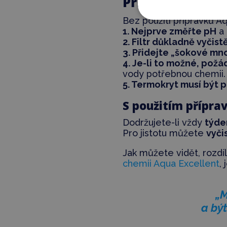
Příprava vířivk
Bez použití přípravků A
1. Nejprve změřte pH
a 
2. Filtr důkladně vyčist
3. Přidejte „šokové mn
4. Je-li to možné, pož
vody potřebnou chemii.
5. Termokryt musí být 
S použitím přípra
Dodržujete-li vždy
týde
Pro jistotu můžete
vyčis
Jak můžete vidět, rozdí
chemii Aqua Excellent
,
„M
a být