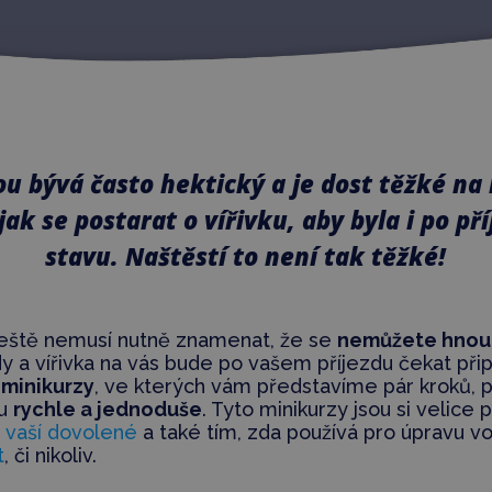
u bývá často hektický a je dost těžké n
jak se postarat o vířivku, aby byla i po p
stavu. Naštěstí to není tak těžké!
, ještě nemusí nutně znamenat, že se
nemůžete hnou
 a vířivka na vás bude po vašem příjezdu čekat připr
 minikurzy
, ve kterých vám představíme pár kroků, 
ku
rychle a jednoduše
. Tyto minikurzy jsou si velice 
u
vaší dovolené
a také tím, zda používá pro úpravu vo
t
, či nikoliv.