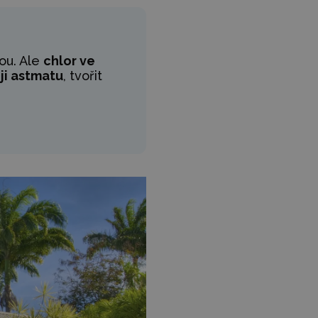
nou. Ale
chlor ve
oji astmatu
, tvořit