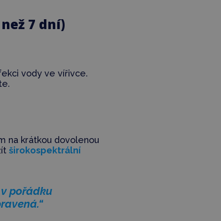
než 7 dní)
ekci vody ve vířivce.
te.
m na krátkou dovolenou
žít
širokospektrální
e v pořádku
pravená.“