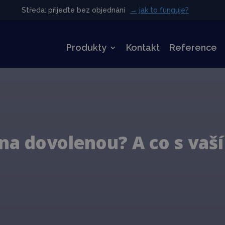
Středa: přijeďte bez objednání
Středa: přijeďte bez objednání
→ jak to funguje?
→ jak to funguje?
Produkty
Kontakt
Reference
 na dovolenou? A co s vaší