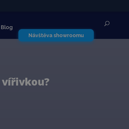
✕
Blog
Návštěva showroomu
 vířivkou?