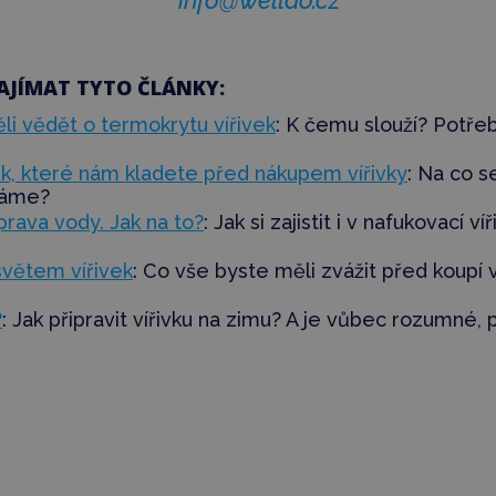
info@welldo.cz
AJÍMAT TYTO ČLÁNKY:
ěli vědět o termokrytu vířivek
: K čemu slouží? Potře
ek, které nám kladete před nákupem vířivky
:
Na co se
dáme?
prava vody. Jak na to?
: Jak si zajistit i v nafukovací v
větem vířivek
: Co vše byste měli zvážit před koupí v
?
: Jak připravit vířivku na zimu? A je vůbec rozumné,