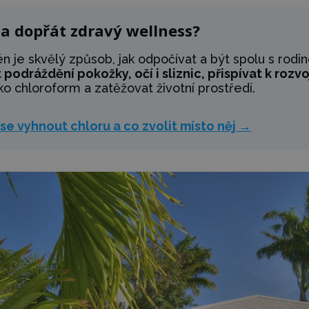
a dopřát zdravý wellness?
én je skvělý způsob, jak odpočívat a být spolu s rodi
odráždění pokožky, očí i sliznic, přispívat k rozv
ko chloroform a zatěžovat životní prostředí.
 se vyhnout chloru a co zvolit místo něj →