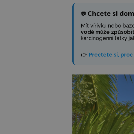
Chcete si dom
💬
Mít vířivku nebo baz
vodě může způsobit p
karcinogenní látky ja
👉
Přečtěte si, proč