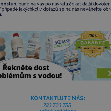
 postup
, bude na vás po návratu čekat další dovole
 V případě jakýchkoliv dotazů se na nás neváhejte ob
m
.
KONTAKTUJTE NÁS:
723 703 755