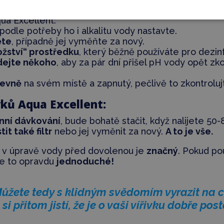
y před dlouhou dovolenou (více n
qua Excellent:
podle potřeby ho i alkalitu vody nastavte.
ěte
, případně jej vyměňte za nový.
ožství“ prostředku
, který běžně používáte pro dezinf
ádejte někoho
, aby za pár dní přišel pH vody opět zko
pevně
na svém místě a zapnutý, pečlivě to zkontroluj
vků Aqua Excellent:
nní dávkování
, bude bohatě stačit, když nalijete 50
tit také filtr
nebo jej vyměnit za nový.
A to je vše.
l v úpravě vody před dovolenou je
značný
. Pokud po
 je to opravdu
jednoduché!
ůžete tedy s klidným svědomím vyrazit na c
 si přitom jistí, že je o vaši vířivku dobře pos