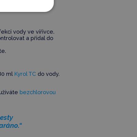
ež 7 dní)
ekci vody ve vířivce.
ntrolovat a přidal do
te.
-80 ml
Kyrol TC
do vody.
užíváte
bezchlorovou
esty
taráno.“