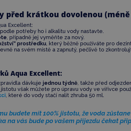
ky před krátkou dovolenou (méně 
qua Excellent:
podle potřeby ho i alkalitu vody nastavte.
ěte
, případně jej vyměňte za nový.
ožství“ prostředku
, který běžně používáte pro dezinf
evně na svém místě a zapnutý, pečlivě to zkontroluj
vků Aqua Excellent:
pravidla dávkuje
jednou týdně
, takže před odjezde
o jistotu však můžete pro úpravu vody ve vířivce pou
kci
, které do vody stačí nalít zhruba 50 ml.
mu budete mít 100% jistotu, že voda zůstan
vka na vás bude po vašem příjezdu čekat při