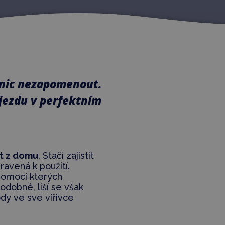
a nic nezapomenout.
říjezdu v perfektním
t z domu
. Stačí zajistit
avená k použití.
pomocí kterých
podobné, liší se však
dy ve své vířivce