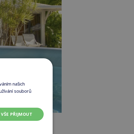
váním našich
užívání souborů
VŠE PŘIJMOUT