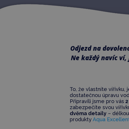
Odjezd na dovoleno
Ne každý navíc ví, 
To, že vlastníte vířivku
dostatečnou úpravu vody
Připravili jsme pro vás
2
zabezpečíte svou vířiv
dvěma detaily
– délko
produkty
Aqua Excellen