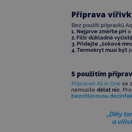
Příprava vířiv
Bez použití přípravků A
1.
Nejprve změřte pH
a 
2. Filtr důkladně vyčist
3. Přidejte „šokové mn
4. Termokryt musí být
p
S použitím přípra
Přípravek All in One
se z
nemusíte
dělat nic
. Pr
bezchlorovou dezinfe
„Díky to
a víři