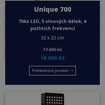
Unique 700
70ks LED, 5 vlnových délek, 6
puzlních frekvencí
32 x 22 cm
17 890 Kč
16 900 Kč
Prohlédnout produkt