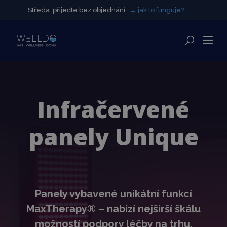
Středa: přijeďte bez objednání
Středa: přijeďte bez objednání
→ jak to funguje?
→ jak to funguje?
✕
Infračervené
panely Unique
Panely vybavené unikátní funkcí
MaxTherapy® –
nabízí nejširší škálu
možností podpory léčby na trhu.