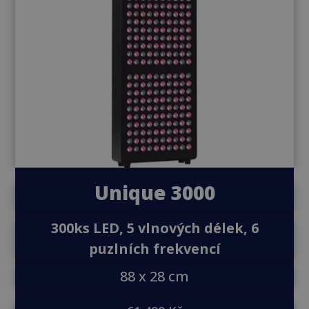
Unique 3000
300ks LED, 5 vlnových délek, 6
puzlních frekvencí
88 x 28 cm