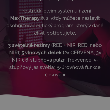
Prostřednictvím systému řízení
MaxTherapy®
, si vždy můžete nastavit
osobní terapeutický program, který v dané
chvíli potřebujete.
3 světelné režimy
(RED + NIR, RED, nebo
NIR);
5 vlnových délek
(2× ČERVENÁ, 3×
NIR ); 6-stupňová pulzní frekvence; 5-
stupňový jas světla; 5-úrovňová funkce
časování