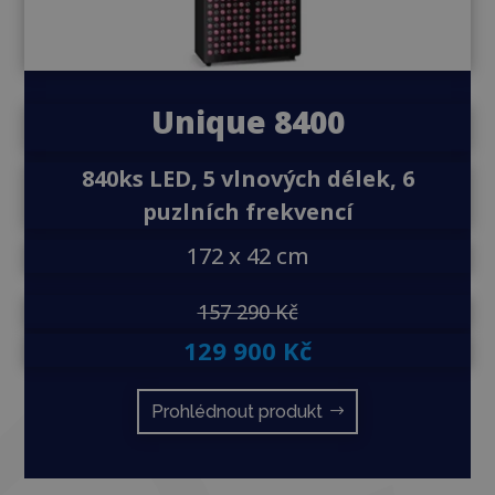
Unique 8400
840ks LED, 5 vlnových délek, 6
puzlních frekvencí
172 x 42 cm
157 290 Kč
129 900 Kč
Prohlédnout produkt