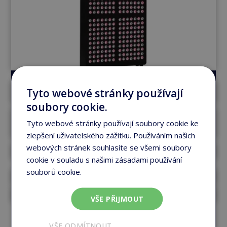
Unique 5600
Tyto webové stránky používají
soubory cookie.
560ks LED, 5 vlnových délek, 6
Tyto webové stránky používají soubory cookie ke
puzlních frekvencí
zlepšení uživatelského zážitku. Používáním našich
webových stránek souhlasíte se všemi soubory
116 x 42 cm
cookie v souladu s našimi zásadami používání
souborů cookie.
Více informací
97 190 Kč
82 900 Kč
VŠE PŘIJMOUT
Prohlédnout produkt
VŠE ODMÍTNOUT