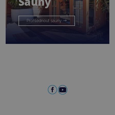
Sauny
Prohlédnout sauny