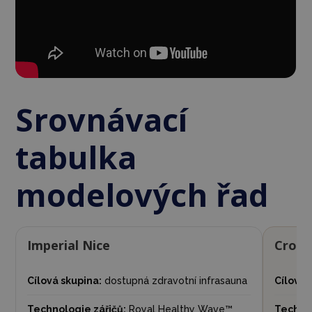
Srovnávací
tabulka
modelových řad
Imperial Nice
Crown
Cílová skupina:
dostupná zdravotní infrasauna
Cílová 
Technologie zářičů:
Royal Healthy Wave™
Technol