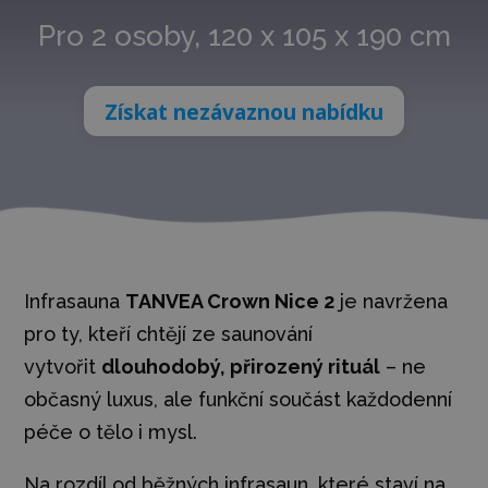
Pro 2 osoby, 120 x 105 x 190 cm
Získat nezávaznou nabídku
Infrasauna
TANVEA Crown Nice 2
je navržena
pro ty, kteří chtějí ze saunování
vytvořit
dlouhodobý, přirozený rituál
– ne
občasný luxus, ale funkční součást každodenní
péče o tělo i mysl.
Na rozdíl od běžných infrasaun, které staví na