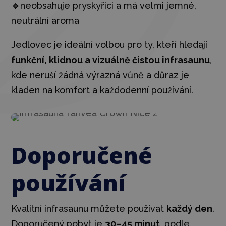
🔹
neobsahuje pryskyřici a má velmi jemné,
neutrální aroma
Jedlovec je ideální volbou pro ty, kteří hledají
funkční, klidnou a vizuálně čistou infrasaunu
,
kde neruší žádná výrazná vůně a důraz je
kladen na komfort a každodenní používání
.
Doporučené
používání
Kvalitní infrasaunu můžete používat
každý den
.
Doporučený pobyt je
30–45 minut
, podle