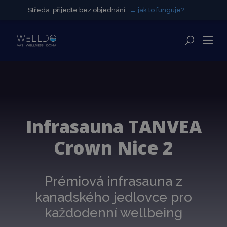
Středa: přijeďte bez objednání
Středa: přijeďte bez objednání
→ jak to funguje?
→ jak to funguje?
✕
Infrasauna TANVEA
Crown Nice 2
Prémiová infrasauna z
kanadského jedlovce pro
každodenní wellbeing