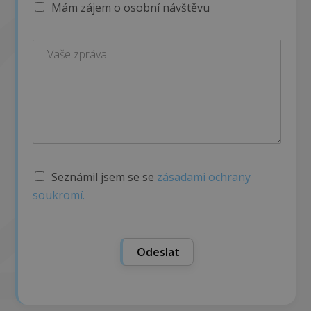
Mám zájem o osobní návštěvu
S
Seznámil jsem se se
zásadami ochrany
ú
soukromí.
h
l
a
s
Odeslat
s
G
D
P