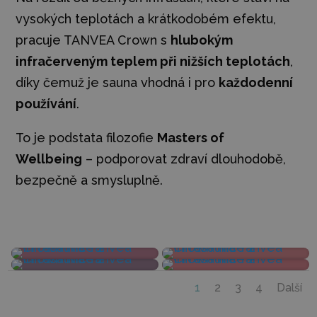
vysokých teplotách a krátkodobém efektu,
pracuje TANVEA Crown s
hlubokým
infračerveným teplem při nižších teplotách
,
díky čemuž je sauna vhodná i pro
každodenní
používání
.
To je podstata filozofie
Masters of
Wellbeing
– podporovat zdraví dlouhodobě,
bezpečně a smysluplně.
1
2
3
4
Další