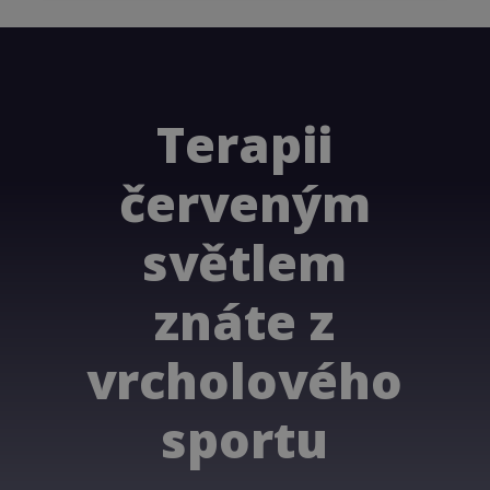
R
*
Terapii
červeným
světlem
znáte z
vrcholového
sportu