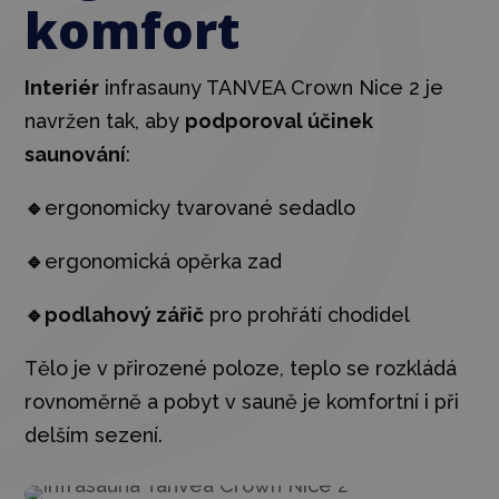
komfort
Interiér
infrasauny TANVEA Crown Nice 2 je
navržen tak, aby
podporoval účinek
saunování
:
🔹
e
rgonomicky tvarované sedadlo
🔹
ergonomická
opěrka zad
🔹
podlahový zářič
pro prohřátí chodidel
Tělo je v přirozené poloze, teplo se rozkládá
rovnoměrně a pobyt v sauně je komfortní i při
delším sezení
.