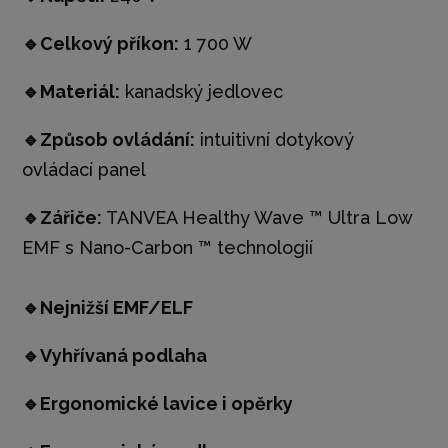
🔹
Celkový příkon:
1 700 W
🔹
Materiál:
kanadský jedlovec
🔹
Způsob ovládání:
intuitivní dotykový
ovládací panel
🔹
Zářiče:
TANVEA Healthy Wave ™ Ultra Low
EMF s Nano-Carbon ™ technologií
🔹
Nejnižší EMF/ELF
🔹
Vyhřívaná podlaha
🔹
Ergonomické lavice i
opěrky