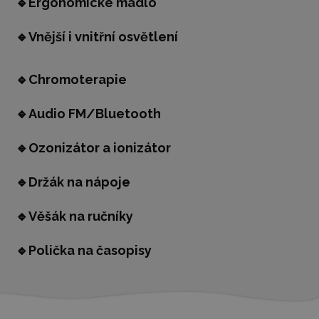
🔹
Ergonomické madlo
🔹
Vnější i vnitřní osvětlení
🔹
Chromoterapie
🔹
Audio FM/Bluetooth
🔹
Ozonizátor a ionizátor
🔹
Držák na nápoje
🔹
Věšák na ručníky
🔹
Polička na časopisy