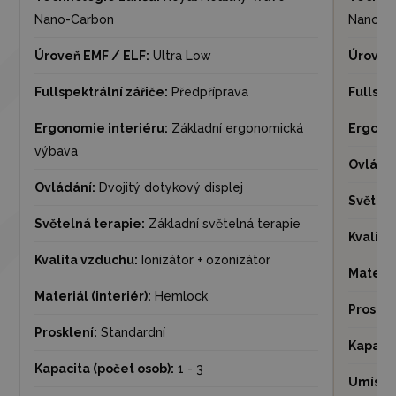
Nano-Carbon
Nano-C
Úroveň EMF / ELF:
Ultra Low
Úroveň 
Fullspektrální zářiče:
Předpříprava
Fullspe
Ergonomie interiéru:
Základní ergonomická
Ergonom
výbava
Ovládán
Ovládání:
Dvojitý dotykový displej
Světeln
Světelná terapie:
Základní světelná terapie
Kvalita
Kvalita vzduchu:
Ionizátor + ozonizátor
Materiál
Materiál (interiér):
Hemlock
Proskle
Prosklení:
Standardní
Kapacit
Kapacita (počet osob):
1 - 3
Umístěn