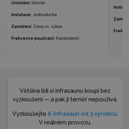
Umístění:
Interiér
Instala
Instalace:
Jednoduchá
Zaměře
Zaměření:
Cena vs. výkon
Frekven
Frekvence používání:
Každodenní
Většina lidí si infrasaunu koupí bez
vyzkoušení — a pak ji téměř nepoužívá.
Vyzkoušejte
6 infrasaun od 3 výrobců
.
V reálném provozu.