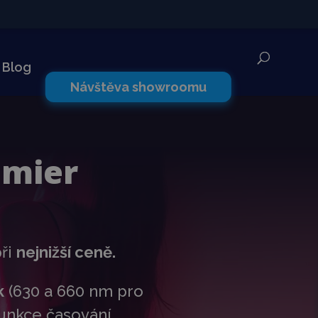
✕
Blog
Návštěva showroomu
emier
při
nejnižší ceně.
k
(630 a 660 nm pro
 funkce časování