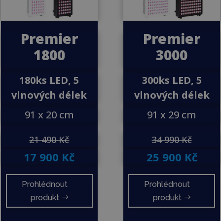
Premier
Premier
1800
3000
180ks LED, 5
300ks LED, 5
vlnových délek
vlnových délek
91 x 20 cm
91 x 29 cm
21 490 Kč
34 990 Kč
17 900 Kč
25 900 Kč
Prohlédnout
Prohlédnout
produkt
produkt