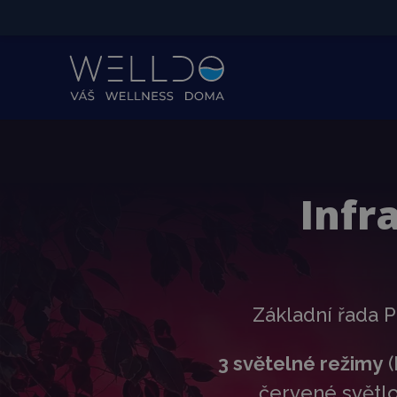
Infr
Základní řada P
3 světelné režimy
(
červené světlo,