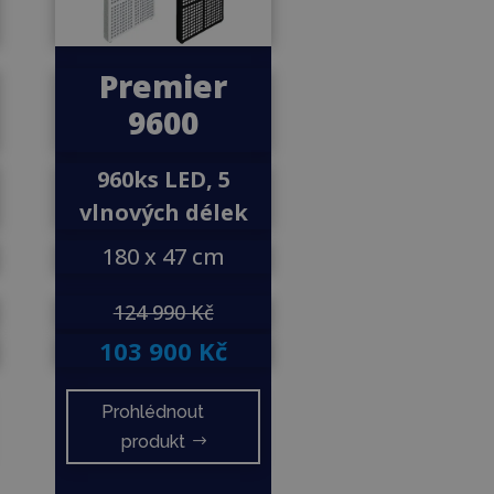
Premier
9600
960ks LED, 5
vlnových délek
180 x 47 cm
124 990 Kč
103 900 Kč
Prohlédnout
produkt