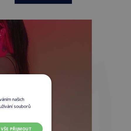
váním našich
užívání souborů
VŠE PŘIJMOUT