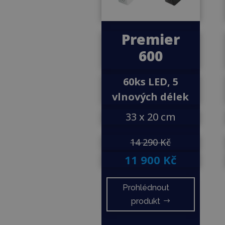
Premier
600
60ks LED, 5
vlnových délek
33 x 20 cm
14 290 Kč
11 900 Kč
Prohlédnout
produkt