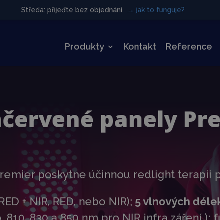
Středa: přijeďte bez objednání
Středa: přijeďte bez objednání
→ jak to funguje?
→ jak to funguje?
Produkty
Kontakt
Reference
ačervené panely Pr
remier poskytne účinnou redlight terapii 
RED + NIR, RED, nebo NIR);
5 vlnových déle
 810, 830 a 850 nm pro NIR infra záření );