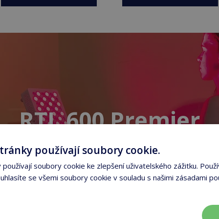
RTL 600 Premier
14 290,- Kč
tránky používají soubory cookie.
používají soubory cookie ke zlepšení uživatelského zážitku. Použí
Prohlédnout produkt
hlasíte se všemi soubory cookie v souladu s našimi zásadami po