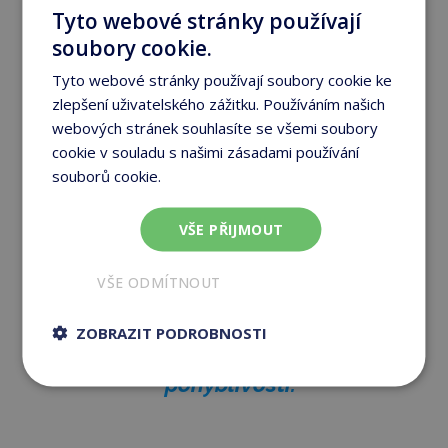
„
vynikajícím prostředkem pro práci
Tyto webové stránky používají
na rozsahu pohybu, který zároveň
soubory cookie.
využívá výhody hydrostatického
tlaku
.“
Tyto webové stránky používají soubory cookie ke
zlepšení uživatelského zážitku. Používáním našich
A článek The Science Behind the
webových stránek souhlasíte se všemi soubory
Soak z roku 2012 jasně říká:
cookie v souladu s našimi zásadami používání
souborů cookie.
Více informací
„Jednoduché ponoření
VŠE PŘIJMOUT
vytváří na tělo hydrostatický
tlak, který je hnací silou ke
VŠE ODMÍTNOUT
snížení otoku kloubů… To
může mít za výsledek snížení
ZOBRAZIT PODROBNOSTI
bolestivosti a zlepšení
pohyblivosti.“