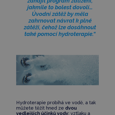
zahájit program zatížení,
jakmile to bolest dovolí…
Úvodní zátěž by měla
zahrnovat návrat k plné
zátěži, čehož lze dosáhnout
také pomocí hydroterapie.“
Hydroterapie probíhá ve vodě, a tak
můžete těžit hned ze
dvou
vedlejších účinků vody
: vztlaku a