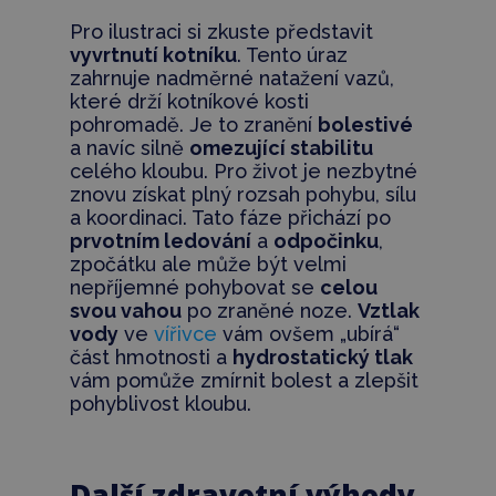
Pro ilustraci si zkuste představit
vyvrtnutí kotníku
. Tento úraz
zahrnuje nadměrné natažení vazů,
které drží kotníkové kosti
pohromadě. Je to zranění
bolestivé
a navíc silně
omezující stabilitu
celého kloubu. Pro život je nezbytné
znovu získat plný rozsah pohybu, sílu
a koordinaci. Tato fáze přichází po
prvotním ledování
a
odpočinku
,
zpočátku ale může být velmi
nepříjemné pohybovat se
celou
svou vahou
po zraněné noze.
Vztlak
vody
ve
vířivce
vám ovšem „ubírá“
část hmotnosti a
hydrostatický tlak
vám pomůže zmírnit bolest a zlepšit
pohyblivost kloubu.
Další zdravotní výhody