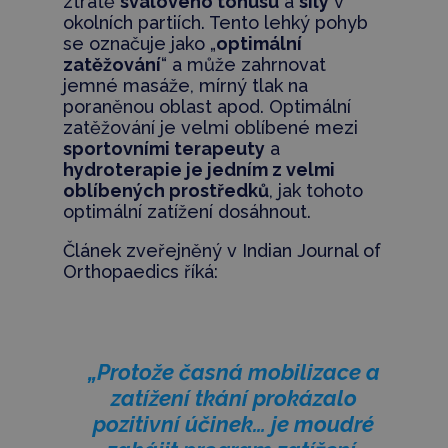
ztrátě
svalového tonusu
a
síly
v
okolních partiích. Tento lehký pohyb
se označuje jako „
optimální
zatěžování
“ a může zahrnovat
jemné masáže, mírný tlak na
poraněnou oblast apod. Optimální
zatěžování je velmi oblíbené mezi
sportovními terapeuty
a
hydroterapie je jedním z velmi
oblíbených prostředků
, jak tohoto
optimální zatížení dosáhnout.
Článek zveřejněný v Indian Journal of
Orthopaedics říká:
„Protože časná mobilizace a
zatížení tkání prokázalo
pozitivní účinek… je moudré