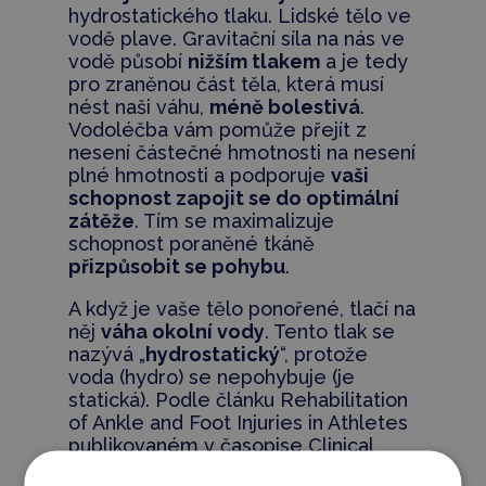
hydrostatického tlaku. Lidské tělo ve
vodě plave. Gravitační síla na nás ve
vodě působí
nižším tlakem
a je tedy
pro zraněnou část těla, která musí
nést naši váhu,
méně bolestivá
.
Vodoléčba vám pomůže přejít z
nesení částečné hmotnosti na nesení
plné hmotnosti a podporuje
vaši
schopnost zapojit se do optimální
zátěže
. Tím se maximalizuje
schopnost poraněné tkáně
přizpůsobit se pohybu
.
A když je vaše tělo ponořené, tlačí na
něj
váha okolní vody
. Tento tlak se
nazývá „
hydrostatický
“, protože
voda (hydro) se nepohybuje (je
statická). Podle článku Rehabilitation
of Ankle and Foot Injuries in Athletes
publikovaném v časopise Clinical
Sports Medicine je hydroterapie: