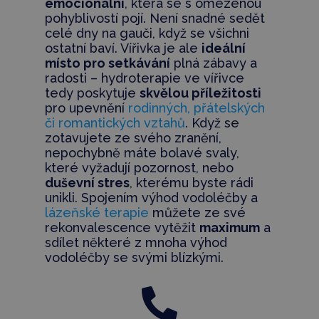
emocionální
, která se s omezenou
pohyblivostí pojí. Není snadné sedět
celé dny na gauči, když se všichni
ostatní baví. Vířivka je ale
ideální
místo pro setkávání
plná zábavy a
radosti – hydroterapie ve vířivce
tedy poskytuje
skvělou příležitosti
pro upevnění
rodinných, přátelských
či romantických vztahů
. Když se
zotavujete ze svého zranění,
nepochybně máte bolavé svaly,
které vyžadují pozornost, nebo
duševní stres
, kterému byste rádi
unikli. Spojením výhod vodoléčby a
lázeňské terapie
můžete ze své
rekonvalescence vytěžit
maximum
a
sdílet některé z mnoha výhod
vodoléčby se svými blízkými.
