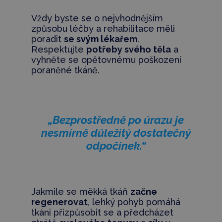
Vždy byste se o nejvhodnějším
způsobu léčby a rehabilitace měli
poradit
se svým lékařem
.
Respektujte
potřeby svého těla
a
vyhněte se opětovnému poškození
poraněné tkáně.
„Bezprostředně po úrazu je
nesmírně důležitý dostatečný
odpočinek.“
Jakmile se měkká tkáň
začne
regenerovat
, lehký pohyb pomáhá
tkáni přizpůsobit se a předcházet