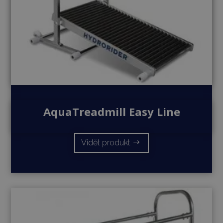
AquaTreadmill Easy Line
Vidět produkt