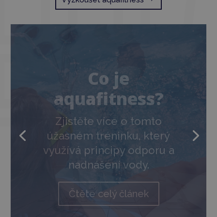
Proč vyzkoušet
cvičení ve vodě
Cvičit ve vodě může úplně
každý, bez ohledu na věk či
fyzické schopnosti. Zjistěte,
čím to je.
Čtěte celý článek