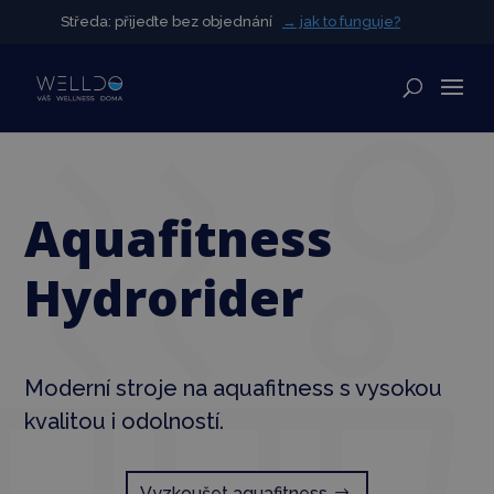
Středa: přijeďte bez objednání
Středa: přijeďte bez objednání
→ jak to funguje?
→ jak to funguje?
✕
Aquafitness
Hydrorider
Moderní stroje na aquafitness s vysokou
kvalitou i odolností.
Vyzkoušet aquafitness